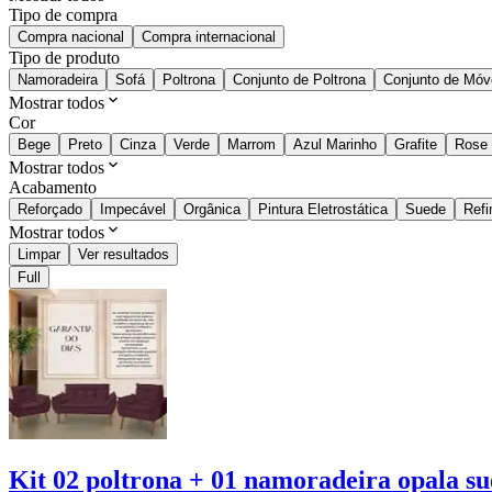
Tipo de compra
Compra nacional
Compra internacional
Tipo de produto
Namoradeira
Sofá
Poltrona
Conjunto de Poltrona
Conjunto de Móv
Mostrar todos
Cor
Bege
Preto
Cinza
Verde
Marrom
Azul Marinho
Grafite
Rose
Mostrar todos
Acabamento
Reforçado
Impecável
Orgânica
Pintura Eletrostática
Suede
Refi
Mostrar todos
Limpar
Ver resultados
Full
Kit 02 poltrona + 01 namoradeira opala s