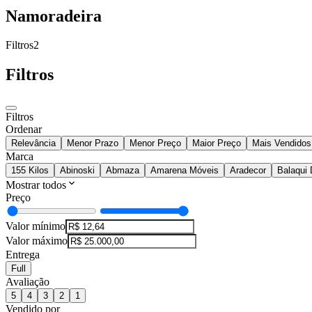
Namoradeira
Filtros
2
Filtros
Filtros
Ordenar
Relevância
Menor Prazo
Menor Preço
Maior Preço
Mais Vendidos
Marca
155 Kilos
Abinoski
Abmaza
Amarena Móveis
Aradecor
Balaqui 
Mostrar todos
Preço
Valor mínimo
Valor máximo
Entrega
Full
Avaliação
5
4
3
2
1
Vendido por