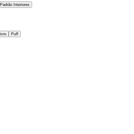
 Padrão Interiores
ivro
Puff