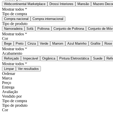
Webcontinental Marketplace
Drossi Interiores
Mansão
Mazero Deco
Mostrar todos
Tipo de compra
Compra nacional
Compra internacional
Tipo de produto
Namoradeira
Sofá
Poltrona
Conjunto de Poltrona
Conjunto de Móv
Mostrar todos
Cor
Bege
Preto
Cinza
Verde
Marrom
Azul Marinho
Grafite
Rose
Mostrar todos
Acabamento
Reforçado
Impecável
Orgânica
Pintura Eletrostática
Suede
Refi
Mostrar todos
Limpar
Ver resultados
Ordenar
Marca
Preço
Entrega
Avaliação
Vendido por
Tipo de compra
Tipo de produto
Cor