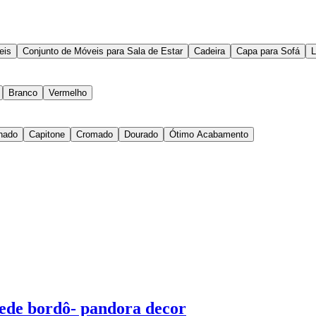
eis
Conjunto de Móveis para Sala de Estar
Cadeira
Capa para Sofá
L
Branco
Vermelho
nado
Capitone
Cromado
Dourado
Ótimo Acabamento
uede bordô- pandora decor