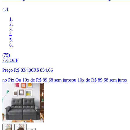
4.4
(75)
7% OFF
Preço R$ 834,06
R$
834
,
06
no Pix
Ou 10x de R$ 89,68 sem juros
ou
10
x de
R$ 89,68
sem juros