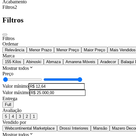
Acabamento
Filtros
2
Filtros
Filtros
Ordenar
Relevância
Menor Prazo
Menor Preço
Maior Preço
Mais Vendidos
Marca
155 Kilos
Abinoski
Abmaza
Amarena Móveis
Aradecor
Balaqui 
Mostrar todos
Preço
Valor mínimo
Valor máximo
Entrega
Full
Avaliação
5
4
3
2
1
Vendido por
Webcontinental Marketplace
Drossi Interiores
Mansão
Mazero Deco
Mostrar todos