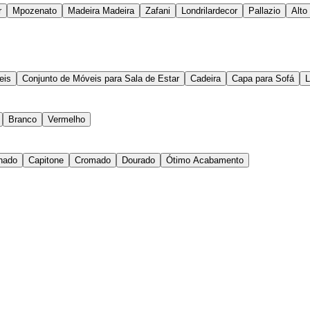
r
Mpozenato
Madeira Madeira
Zafani
Londrilardecor
Pallazio
Alto
eis
Conjunto de Móveis para Sala de Estar
Cadeira
Capa para Sofá
L
Branco
Vermelho
nado
Capitone
Cromado
Dourado
Ótimo Acabamento