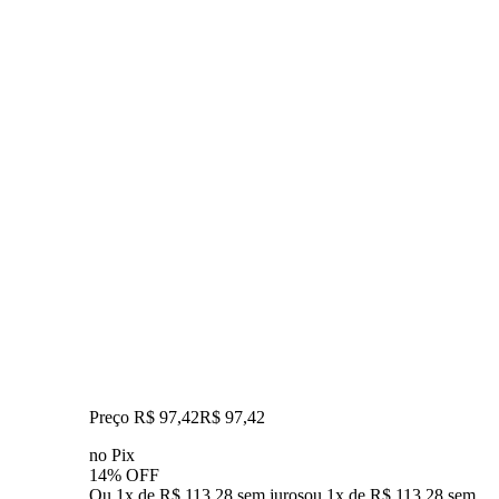
Preço R$ 97,42
R$
97
,
42
no Pix
14% OFF
Ou 1x de R$ 113,28 sem juros
ou
1
x de
R$ 113,28
sem