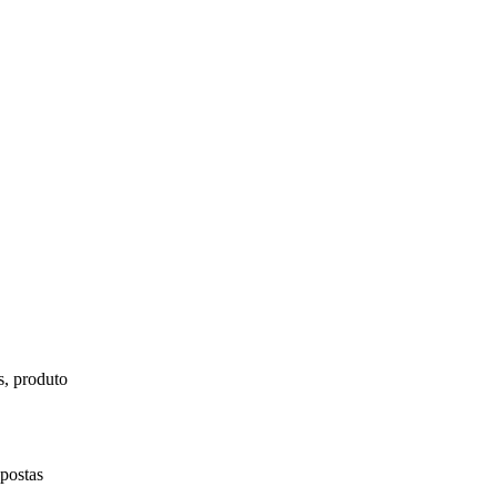
s, produto
spostas