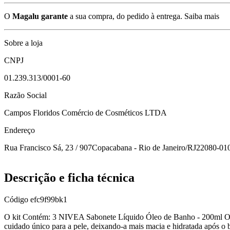
O
Magalu garante
a sua compra, do pedido à entrega.
Saiba mais
Sobre a loja
CNPJ
01.239.313/0001-60
Razão Social
Campos Floridos Comércio de Cosméticos LTDA
Endereço
Rua Francisco Sá, 23 / 907
Copacabana - Rio de Janeiro/RJ
22080-01
Descrição e ficha técnica
Código
efc9f99bk1
O kit Contém: 3 NIVEA Sabonete Líquido Óleo de Banho - 200ml 
cuidado único para a pele, deixando-a mais macia e hidratada após o