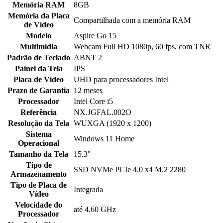
Memória RAM
8GB
Memória da Placa
Compartilhada com a memória RAM
de Vídeo
Modelo
Aspire Go 15
Multimídia
Webcam Full HD 1080p, 60 fps, com TNR
Padrão de Teclado
ABNT 2
Painel da Tela
IPS
Placa de Vídeo
UHD para processadores Intel
Prazo de Garantia
12 meses
Processador
Intel Core i5
Referência
NX.JGFAL.002O
Resolução da Tela
WUXGA (1920 x 1200)
Sistema
Windows 11 Home
Operacional
Tamanho da Tela
15.3"
Tipo de
SSD NVMe PCIe 4.0 x4 M.2 2280
Armazenamento
Tipo de Placa de
Integrada
Vídeo
Velocidade do
até 4.60 GHz
Processador