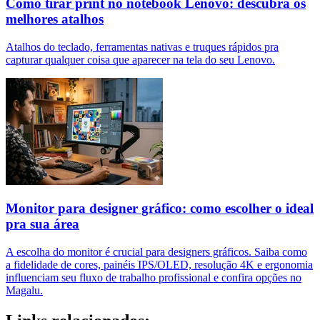
Como tirar print no notebook Lenovo: descubra os
melhores atalhos
Atalhos do teclado, ferramentas nativas e truques rápidos pra
capturar qualquer coisa que aparecer na tela do seu Lenovo.
Monitor para designer gráfico: como escolher o ideal
pra sua área
A escolha do monitor é crucial para designers gráficos. Saiba como
a fidelidade de cores, painéis IPS/OLED, resolução 4K e ergonomia
influenciam seu fluxo de trabalho profissional e confira opções no
Magalu.