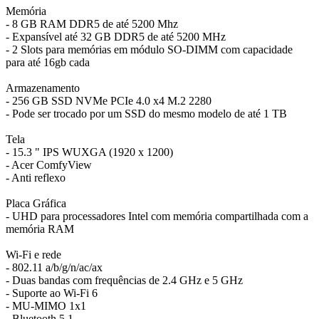
Memória
- 8 GB RAM DDR5 de até 5200 Mhz
- Expansível até 32 GB DDR5 de até 5200 MHz
- 2 Slots para memórias em módulo SO-DIMM com capacidade
para até 16gb cada
Armazenamento
- 256 GB SSD NVMe PCIe 4.0 x4 M.2 2280
- Pode ser trocado por um SSD do mesmo modelo de até 1 TB
Tela
- 15.3 " IPS WUXGA (1920 x 1200)
- Acer ComfyView
- Anti reflexo
Placa Gráfica
- UHD para processadores Intel com memória compartilhada com a
memória RAM
Wi-Fi e rede
- 802.11 a/b/g/n/ac/ax
- Duas bandas com frequências de 2.4 GHz e 5 GHz
- Suporte ao Wi-Fi 6
- MU-MIMO 1x1
- Bluetooth 5.1