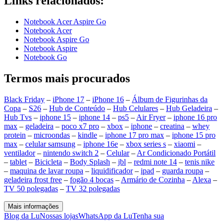
Links relacionados:
Notebook Acer Aspire Go
Notebook Acer
Notebook Aspire Go
Notebook Aspire
Notebook Go
Termos mais procurados
Black Friday
–
iPhone 17
–
iPhone 16
–
Álbum de Figurinhas da
Copa
–
S26
–
Hub de Conteúdo
–
Hub Celulares
–
Hub Geladeira
–
Hub Tvs
–
iphone 15
–
iphone 14
–
ps5
–
Air Fryer
–
iphone 16 pro
max
–
geladeira
–
poco x7 pro
–
xbox
–
iphone
–
creatina
–
whey
protein
–
microondas
–
kindle
–
iphone 17 pro max
–
iphone 15 pro
max
–
celular samsung
–
iphone 16e
–
xbox series s
–
xiaomi
–
ventilador
–
nintendo switch 2
–
Celular
–
Ar Condicionado Portátil
–
tablet
–
Bicicleta
–
Body Splash
–
jbl
–
redmi note 14
–
tenis nike
–
maquina de lavar roupa
–
liquidificador
–
ipad
–
guarda roupa
–
geladeira frost free
–
fogão 4 bocas
–
Armário de Cozinha
–
Alexa
–
TV 50 polegadas
–
TV 32 polegadas
Mais informações
Blog da Lu
Nossas lojas
WhatsApp da Lu
Tenha sua