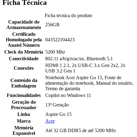
Ficha Técnica
Ficha tecnica do produto
Capacidade do
256GB
Armazenamento
Certificado
Homologado pela
043522104423
Anatel Número
Clock da Memória
5200 Mhz
Conectividade
802.11 a/b/g/n/ac/ax, Bluetooth 5.1
HDMI 1 2.1, 2x USB-C 3.x Gen 2x2, 2x
Conexões
USB 3.2 Gen 1
Notebook Acer Aspire Go 15, Fonte de
Conteúdo da
alimentação do notebook, Manual do usuário,
Embalagem
Termo de garantia
Funcionalidades
Copilot no Windows 11
Geração do
13ª Geração
Processador
Linha
Aspire Go 15
Marca
Acer
Memória
Até 32 GB DDR5 de até 5200 MHz
Expansível