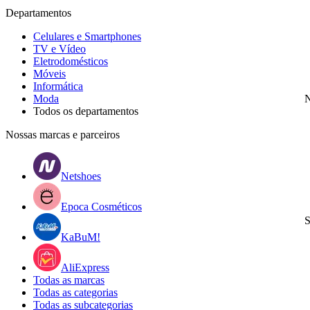
Departamentos
Celulares e Smartphones
TV e Vídeo
Eletrodomésticos
Móveis
Informática
Moda
N
Todos os departamentos
Nossas marcas e parceiros
Netshoes
Epoca Cosméticos
S
KaBuM!
AliExpress
Todas as marcas
Todas as categorias
Todas as subcategorias