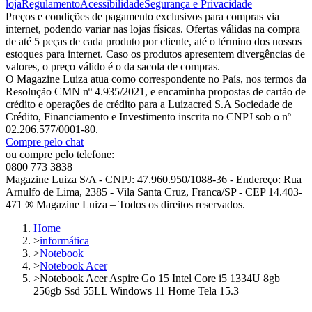
loja
Regulamento
Acessibilidade
Segurança e Privacidade
Preços e condições de pagamento exclusivos para compras via
internet, podendo variar nas lojas físicas. Ofertas válidas na compra
de até 5 peças de cada produto por cliente, até o término dos nossos
estoques para internet. Caso os produtos apresentem divergências de
valores, o preço válido é o da sacola de compras.
O Magazine Luiza atua como correspondente no País, nos termos da
Resolução CMN nº 4.935/2021, e encaminha propostas de cartão de
crédito e operações de crédito para a Luizacred S.A Sociedade de
Crédito, Financiamento e Investimento inscrita no CNPJ sob o nº
02.206.577/0001-80.
Compre pelo chat
ou compre pelo telefone:
0800 773 3838
Magazine Luiza S/A - CNPJ: 47.960.950/1088-36 - Endereço: Rua
Arnulfo de Lima, 2385 - Vila Santa Cruz, Franca/SP - CEP 14.403-
471 ® Magazine Luiza – Todos os direitos reservados.
Home
>
informática
>
Notebook
>
Notebook Acer
>
Notebook Acer Aspire Go 15 Intel Core i5 1334U 8gb
256gb Ssd 55LL Windows 11 Home Tela 15.3