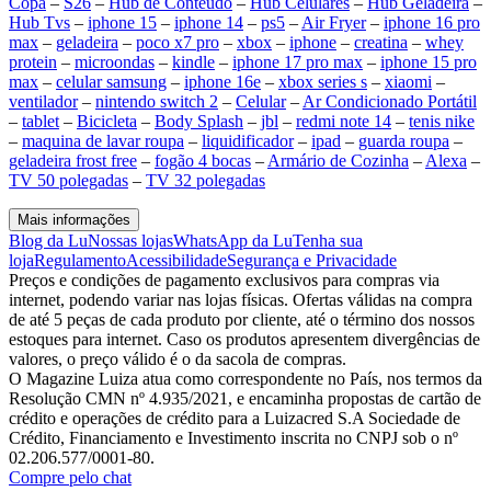
Copa
–
S26
–
Hub de Conteúdo
–
Hub Celulares
–
Hub Geladeira
–
Hub Tvs
–
iphone 15
–
iphone 14
–
ps5
–
Air Fryer
–
iphone 16 pro
max
–
geladeira
–
poco x7 pro
–
xbox
–
iphone
–
creatina
–
whey
protein
–
microondas
–
kindle
–
iphone 17 pro max
–
iphone 15 pro
max
–
celular samsung
–
iphone 16e
–
xbox series s
–
xiaomi
–
ventilador
–
nintendo switch 2
–
Celular
–
Ar Condicionado Portátil
–
tablet
–
Bicicleta
–
Body Splash
–
jbl
–
redmi note 14
–
tenis nike
–
maquina de lavar roupa
–
liquidificador
–
ipad
–
guarda roupa
–
geladeira frost free
–
fogão 4 bocas
–
Armário de Cozinha
–
Alexa
–
TV 50 polegadas
–
TV 32 polegadas
Mais informações
Blog da Lu
Nossas lojas
WhatsApp da Lu
Tenha sua
loja
Regulamento
Acessibilidade
Segurança e Privacidade
Preços e condições de pagamento exclusivos para compras via
internet, podendo variar nas lojas físicas. Ofertas válidas na compra
de até 5 peças de cada produto por cliente, até o término dos nossos
estoques para internet. Caso os produtos apresentem divergências de
valores, o preço válido é o da sacola de compras.
O Magazine Luiza atua como correspondente no País, nos termos da
Resolução CMN nº 4.935/2021, e encaminha propostas de cartão de
crédito e operações de crédito para a Luizacred S.A Sociedade de
Crédito, Financiamento e Investimento inscrita no CNPJ sob o nº
02.206.577/0001-80.
Compre pelo chat