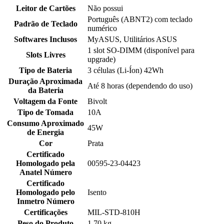
Leitor de Cartões
Não possui
Português (ABNT2) com teclado
Padrão de Teclado
numérico
Softwares Inclusos
MyASUS, Utilitários ASUS
1 slot SO-DIMM (disponível para
Slots Livres
upgrade)
Tipo de Bateria
3 células (Li-Íon) 42Wh
Duração Aproximada
Até 8 horas (dependendo do uso)
da Bateria
Voltagem da Fonte
Bivolt
Tipo de Tomada
10A
Consumo Aproximado
45W
de Energia
Cor
Prata
Certificado
Homologado pela
00595-23-04423
Anatel Número
Certificado
Homologado pelo
Isento
Inmetro Número
Certificações
MIL-STD-810H
Peso do Produto
1,70 kg