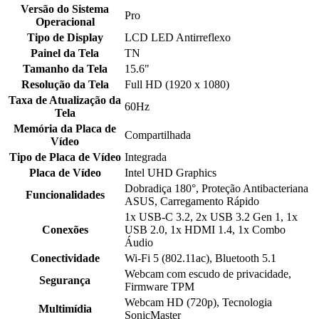
Versão do Sistema
Pro
Operacional
Tipo de Display
LCD LED Antirreflexo
Painel da Tela
TN
Tamanho da Tela
15.6"
Resolução da Tela
Full HD (1920 x 1080)
Taxa de Atualização da
60Hz
Tela
Memória da Placa de
Compartilhada
Vídeo
Tipo de Placa de Vídeo
Integrada
Placa de Vídeo
Intel UHD Graphics
Dobradiça 180°, Proteção Antibacteriana
Funcionalidades
ASUS, Carregamento Rápido
1x USB-C 3.2, 2x USB 3.2 Gen 1, 1x
Conexões
USB 2.0, 1x HDMI 1.4, 1x Combo
Áudio
Conectividade
Wi-Fi 5 (802.11ac), Bluetooth 5.1
Webcam com escudo de privacidade,
Segurança
Firmware TPM
Webcam HD (720p), Tecnologia
Multimídia
SonicMaster