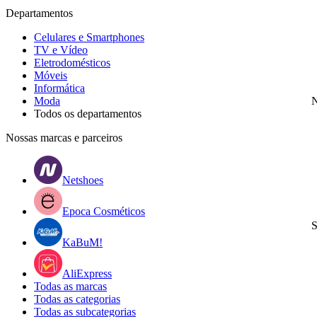
Departamentos
Celulares e Smartphones
TV e Vídeo
Eletrodomésticos
Móveis
Informática
Moda
N
Todos os departamentos
Nossas marcas e parceiros
Netshoes
Epoca Cosméticos
S
KaBuM!
AliExpress
Todas as marcas
Todas as categorias
Todas as subcategorias