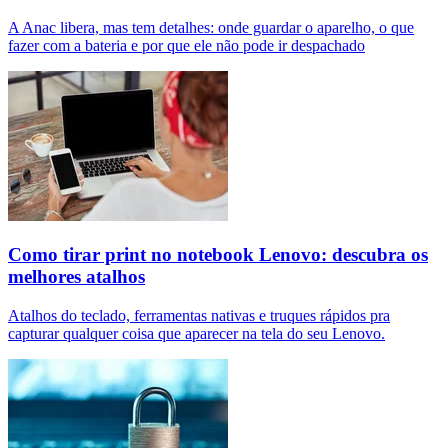
A Anac libera, mas tem detalhes: onde guardar o aparelho, o que
fazer com a bateria e por que ele não pode ir despachado
Como tirar print no notebook Lenovo: descubra os
melhores atalhos
Atalhos do teclado, ferramentas nativas e truques rápidos pra
capturar qualquer coisa que aparecer na tela do seu Lenovo.