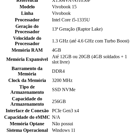
Referência
X1504VA-NJ1050P
Modelo
Vivobook 15
Linha
Vivobook
Processador
Intel Core i5-1335U
Geração do
13ª Geração (Raptor Lake)
Processador
Velocidade do
1.3 GHz (até 4.6 GHz com Turbo Boost)
Processador
Memória RAM
4GB
Até 12GB ou 20GB (4GB soldados + 1
Memória Expansível
slot livre)
Barramento da
DDR4
Memória
Clock da Memória
3200 MHz
Tipo de
SSD NVMe
Armazenamento
Capacidade do
256GB
Armazenamento
Interface de Conexão
PCIe Gen3 x4
Capacidade do eMMC
N/A
Memória Optane
Não possui
Sistema Operacional
Windows 11