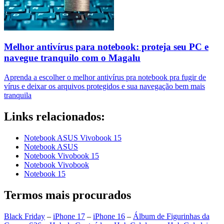
Melhor antivírus para notebook: proteja seu PC e
navegue tranquilo com o Magalu
Aprenda a escolher o melhor antivírus pra notebook pra fugir de
vírus e deixar os arquivos protegidos e sua navegação bem mais
tranquila
Links relacionados:
Notebook ASUS Vivobook 15
Notebook ASUS
Notebook Vivobook 15
Notebook Vivobook
Notebook 15
Termos mais procurados
Black Friday
–
iPhone 17
–
iPhone 16
–
Álbum de Figurinhas da