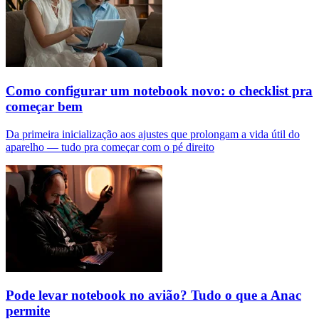
Como configurar um notebook novo: o checklist pra
começar bem
Da primeira inicialização aos ajustes que prolongam a vida útil do
aparelho — tudo pra começar com o pé direito
Pode levar notebook no avião? Tudo o que a Anac
permite