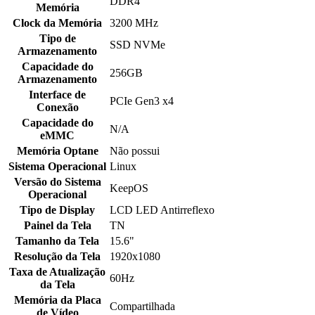
DDR4
Memória
Clock da Memória
3200 MHz
Tipo de
SSD NVMe
Armazenamento
Capacidade do
256GB
Armazenamento
Interface de
PCIe Gen3 x4
Conexão
Capacidade do
N/A
eMMC
Memória Optane
Não possui
Sistema Operacional
Linux
Versão do Sistema
KeepOS
Operacional
Tipo de Display
LCD LED Antirreflexo
Painel da Tela
TN
Tamanho da Tela
15.6"
Resolução da Tela
1920x1080
Taxa de Atualização
60Hz
da Tela
Memória da Placa
Compartilhada
de Vídeo