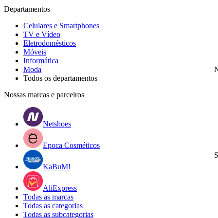
Departamentos
Celulares e Smartphones
TV e Vídeo
Eletrodomésticos
Móveis
Informática
Moda
N
Todos os departamentos
Nossas marcas e parceiros
Netshoes
Epoca Cosméticos
S
KaBuM!
AliExpress
Todas as marcas
Todas as categorias
Todas as subcategorias