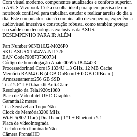
Com visual moderno, componentes atualizados e conforto superior,
o ASUS Vivobook 15 é a escolha ideal para quem precisa de um
notebook confiável para trabalhar, estudar e realizar tarefas do dia a
dia. Este computador não só combina alto desempenho, experiência
audiovisual imersiva e construção robusta, como também protege
sua saúde com tecnologias exclusivas da ASUS.
DESEMPENHO PARA IR ALÉM
Part Number 90NB10J2-M026P0
SKU ASUSX1504VA-NJ1726
EAN Code7908737300734
Código de homologação Anatel00595-18-04423
ProcessadorIntel Core i5 1334U 1.3 GHz, 12 MB Cache
Memória RAM4 GB (4 GB OnBoard + 0 GB OffBoard)
Armazenamento256 GB SSD
Tela15.6'' LED-backlit Anti-Glare
Resolução da Tela1920x1080
Placa de VídeoIntel UHD Graphics
Garantia12 meses
Tela Sensível ao ToqueNão
Clock de Memória3200 MHz
Wi-Fi 5(802.11ac) (Dual band) 1*1 + Bluetooth 5.1
Placa de vídeoIntegrada
Teclado retro iluminadoNão
Câmera FrontalHD