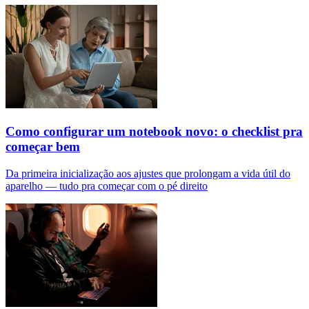
Como configurar um notebook novo: o checklist pra
começar bem
Da primeira inicialização aos ajustes que prolongam a vida útil do
aparelho — tudo pra começar com o pé direito