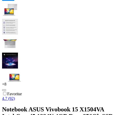
+
8
Favoritar
4.7 (92)
Notebook ASUS Vivobook 15 X1504VA