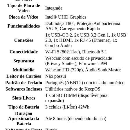
Tipo de Placa de
Integrada
Vídeo
Placa de Vídeo
Intel® UHD Graphics
Dobradiça 180°, Proteção Antibacteriana
Funcionalidades
ASUS, Carregamento Rápido
1x USB-C 3.2, 2x USB 3.2 Gen 1, 1x USB
Conexões
2.0, 1x HDMI, 1x RJ-45 (Ethernet), 1x
Combo Áudio
Conectividade
Wi-Fi 5 (802.11ac), Bluetooth 5.1
Webcam com escudo de privacidade
Segurança
(Privacy Shutter), Firmware TPM
Multimídia
Webcam HD (720p), Áudio SonicMaster
Leitor de Cartões
Não possui
Padrão de Teclado
Português (ABNT2) com teclado numérico
Softwares Inclusos
Utilitários nativos do KeepOS
1 slot SO-DIMM (disponível para
Slots Livres
expansão)
Tipo de Bateria
3 células (Li-Íon) 42Wh
Duração
Aproximada da
Até 8 horas (dependendo do uso)
Bateria