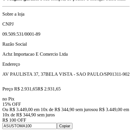
Sobre a loja
CNPJ
09.509.531/0001-89
Razão Social
Acbz Importacao E Comercio Ltda
Endereço
AV PAULISTA 37, 37
BELA VISTA - SAO PAULO/SP
01311-902
Preço R$ 2.931,65
R$
2.931
,
65
no Pix
15% OFF
Ou R$ 3.449,00 em 10x de R$ 344,90 sem juros
ou
R$ 3.449,00
em
10
x de
R$ 344,90
sem juros
R$ 100 OFF
Copiar