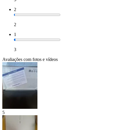
2
2
1
3
Avaliações com fotos e vídeos
5