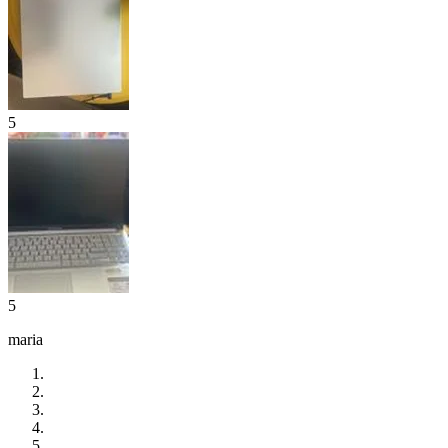
5
5
maria