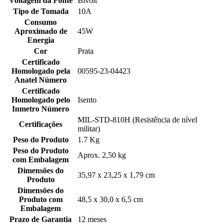
Voltagem da Fonte
Bivolt
Tipo de Tomada
10A
Consumo
Aproximado de
45W
Energia
Cor
Prata
Certificado
Homologado pela
00595-23-04423
Anatel Número
Certificado
Homologado pelo
Isento
Inmetro Número
MIL-STD-810H (Resistência de nível
Certificações
militar)
Peso do Produto
1.7 Kg
Peso do Produto
Aprox. 2,50 kg
com Embalagem
Dimensões do
35,97 x 23,25 x 1,79 cm
Produto
Dimensões do
Produto com
48,5 x 30,0 x 6,5 cm
Embalagem
Prazo de Garantia
12 meses