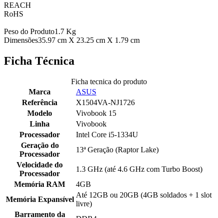
REACH
RoHS
Peso do Produto1.7 Kg
Dimensões35.97 cm X 23.25 cm X 1.79 cm
Ficha Técnica
Ficha tecnica do produto
Marca
ASUS
Referência
X1504VA-NJ1726
Modelo
Vivobook 15
Linha
Vivobook
Processador
Intel Core i5-1334U
Geração do
13ª Geração (Raptor Lake)
Processador
Velocidade do
1.3 GHz (até 4.6 GHz com Turbo Boost)
Processador
Memória RAM
4GB
Até 12GB ou 20GB (4GB soldados + 1 slot
Memória Expansível
livre)
Barramento da