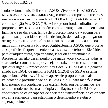
Código
fd811827ca
Tudo se torna mais fácil com o ASUS Vivobook 16 X1605VA-
MB763W (90NB10N2-M00YS0), o notebook repleto de recursos
imersivos e visuais. Ele tem tela LED Backlight Anti-Glare de 16"
com resolução WUXGA (1920x1200) com bordas ultrafinas e
proporção 16:10. Conta também com dobradiça plana de 180° para
facilitar o seu dia a dia, tampa de proteção física da webcam para
garantir sua privacidade e teclas de função dedicadas para ligar ou
desligar o microfone e a câmera. E sua saúde ainda fica em boas
mãos com a exclusiva Proteção Antibacteriana ASUS, que protege
as superfícies frequentemente tocadas de seu notebook. Ele é ideal
para qualquer tarefa, seja trabalho, lazer ou entretenimento.
Apresenta um alto desempenho que ajuda você a concluir todas as
suas tarefas com mais rapidez, seja no trabalho, em casa ou em
qualquer lugar. O processador Intel Core i7 1355U de 13ª geração
aliado aos 16GB de memória RAM, 512GB de SSD e sistema
operacional Windows 11, são capazes de proporcionar mais
velocidade e produtividade ao seu dia a dia. E para mantê-lo mais
frio, mesmo em condições que exigem toda sua performance, ele
tem um moderno sistema de dupla ventilação, com IceBlade e
condutores de calor capazes de acelerar a transferência de calor com
extrema eficiência para estabilizar o desempenho e evitar o
superaquecimento.