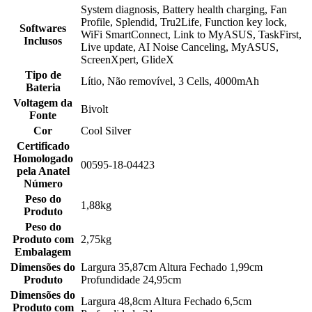
System diagnosis, Battery health charging, Fan
Profile, Splendid, Tru2Life, Function key lock,
Softwares
WiFi SmartConnect, Link to MyASUS, TaskFirst,
Inclusos
Live update, AI Noise Canceling, MyASUS,
ScreenXpert, GlideX
Tipo de
Lítio, Não removível, 3 Cells, 4000mAh
Bateria
Voltagem da
Bivolt
Fonte
Cor
Cool Silver
Certificado
Homologado
00595-18-04423
pela Anatel
Número
Peso do
1,88kg
Produto
Peso do
Produto com
2,75kg
Embalagem
Dimensões do
Largura 35,87cm Altura Fechado 1,99cm
Produto
Profundidade 24,95cm
Dimensões do
Largura 48,8cm Altura Fechado 6,5cm
Produto com