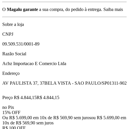
O
Magalu garante
a sua compra, do pedido à entrega.
Saiba mais
Sobre a loja
CNPJ
09.509.531/0001-89
Razão Social
Acbz Importacao E Comercio Ltda
Endereço
AV PAULISTA 37, 37
BELA VISTA - SAO PAULO/SP
01311-902
Preço R$ 4.844,15
R$
4.844
,
15
no Pix
15% OFF
Ou R$ 5.699,00 em 10x de R$ 569,90 sem juros
ou
R$ 5.699,00
em
10
x de
R$ 569,90
sem juros
R$ 100 OFF