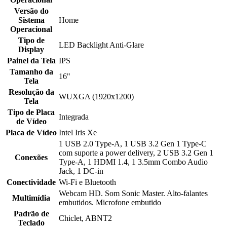
Versão do
Sistema
Home
Operacional
Tipo de
LED Backlight Anti-Glare
Display
Painel da Tela
IPS
Tamanho da
16"
Tela
Resolução da
WUXGA (1920x1200)
Tela
Tipo de Placa
Integrada
de Vídeo
Placa de Vídeo
Intel Iris Xe
1 USB 2.0 Type-A, 1 USB 3.2 Gen 1 Type-C
com suporte a power delivery, 2 USB 3.2 Gen 1
Conexões
Type-A, 1 HDMI 1.4, 1 3.5mm Combo Audio
Jack, 1 DC-in
Conectividade
Wi-Fi e Bluetooth
Webcam HD. Som Sonic Master. Alto-falantes
Multimídia
embutidos. Microfone embutido
Padrão de
Chiclet, ABNT2
Teclado