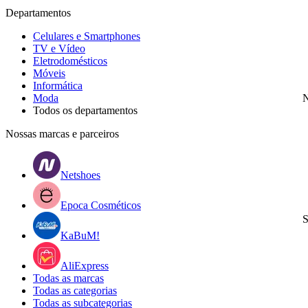
Departamentos
Celulares e Smartphones
TV e Vídeo
Eletrodomésticos
Móveis
Informática
Moda
N
Todos os departamentos
Nossas marcas e parceiros
Netshoes
Epoca Cosméticos
S
KaBuM!
AliExpress
Todas as marcas
Todas as categorias
Todas as subcategorias