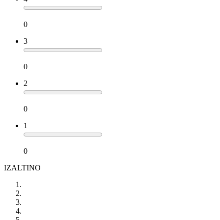
0
3
0
2
0
1
0
IZALTINO