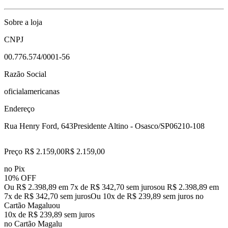
Sobre a loja
CNPJ
00.776.574/0001-56
Razão Social
oficialamericanas
Endereço
Rua Henry Ford, 643
Presidente Altino - Osasco/SP
06210-108
Preço R$ 2.159,00
R$
2.159
,
00
no Pix
10% OFF
Ou R$ 2.398,89 em 7x de R$ 342,70 sem juros
ou
R$ 2.398,89
em
7
x de
R$ 342,70
sem juros
Ou 10x de R$ 239,89 sem juros no
Cartão Magalu
ou
10
x de
R$ 239,89
sem juros
no Cartão Magalu