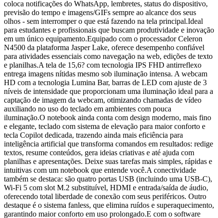
coloca notificações do WhatsApp, lembretes, status do dispositivo,
previsão do tempo e imagens/GIFs sempre ao alcance dos seus
olhos - sem interromper o que está fazendo na tela principal.Ideal
para estudantes e profissionais que buscam produtividade e inovação
em um único equipamento.Equipado com o processador Celeron
N4500 da plataforma Jasper Lake, oferece desempenho confiável
para atividades essenciais como navegação na web, edições de texto
e planilhas.A tela de 15,6? com tecnologia IPS FHD antirreflexo
entrega imagens nítidas mesmo sob iluminação intensa. A webcam
HD com a tecnologia Lumina Bar, barras de LED com ajuste de 3
níveis de intensidade que proporcionam uma iluminação ideal para a
captação de imagem da webcam, otimizando chamadas de vídeo
auxiliando no uso do teclado em ambientes com pouca
iluminação.O notebook ainda conta com design moderno, mais fino
e elegante, teclado com sistema de elevação para maior conforto e
tecla Copilot dedicada, trazendo ainda mais eficiência para
inteligência artificial que transforma comandos em resultados: redige
textos, resume conteúdos, gera ideias criativas e até ajuda com
planilhas e apresentações. Deixe suas tarefas mais simples, rápidas e
intuitivas com um notebook que entende você.A conectividade
também se destaca: são quatro portas USB (incluindo uma USB-C),
Wi-Fi 5 com slot M.2 substituível, HDMI e entrada/saída de áudio,
oferecendo total liberdade de conexão com seus periféricos. Outro
destaque é o sistema fanless, que elimina ruídos e superaquecimento,
garantindo maior conforto em uso prolongado.E com o software