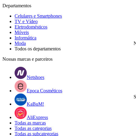
Departamentos
Celulares e Smartphones
TV e Vídeo
Eletrodomésticos
Móveis
Informática
Moda
N
Todos os departamentos
Nossas marcas e parceiros
Netshoes
Epoca Cosméticos
S
KaBuM!
AliExpress
Todas as marcas
Todas as categorias
Todas as subcategorias