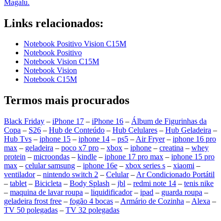
Magalu.
Links relacionados:
Notebook Positivo Vision C15M
Notebook Positivo
Notebook Vision C15M
Notebook Vision
Notebook C15M
Termos mais procurados
Black Friday
–
iPhone 17
–
iPhone 16
–
Álbum de Figurinhas da
Copa
–
S26
–
Hub de Conteúdo
–
Hub Celulares
–
Hub Geladeira
–
Hub Tvs
–
iphone 15
–
iphone 14
–
ps5
–
Air Fryer
–
iphone 16 pro
max
–
geladeira
–
poco x7 pro
–
xbox
–
iphone
–
creatina
–
whey
protein
–
microondas
–
kindle
–
iphone 17 pro max
–
iphone 15 pro
max
–
celular samsung
–
iphone 16e
–
xbox series s
–
xiaomi
–
ventilador
–
nintendo switch 2
–
Celular
–
Ar Condicionado Portátil
–
tablet
–
Bicicleta
–
Body Splash
–
jbl
–
redmi note 14
–
tenis nike
–
maquina de lavar roupa
–
liquidificador
–
ipad
–
guarda roupa
–
geladeira frost free
–
fogão 4 bocas
–
Armário de Cozinha
–
Alexa
–
TV 50 polegadas
–
TV 32 polegadas