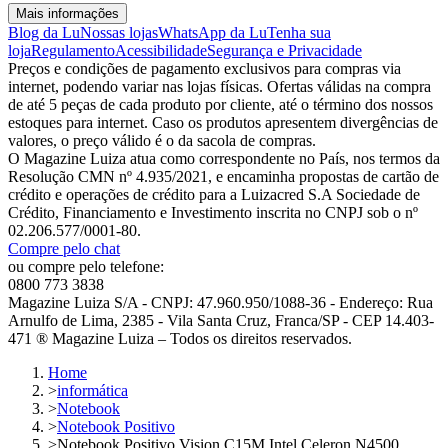
Mais informações
Blog da Lu
Nossas lojas
WhatsApp da Lu
Tenha sua
loja
Regulamento
Acessibilidade
Segurança e Privacidade
Preços e condições de pagamento exclusivos para compras via
internet, podendo variar nas lojas físicas. Ofertas válidas na compra
de até 5 peças de cada produto por cliente, até o término dos nossos
estoques para internet. Caso os produtos apresentem divergências de
valores, o preço válido é o da sacola de compras.
O Magazine Luiza atua como correspondente no País, nos termos da
Resolução CMN nº 4.935/2021, e encaminha propostas de cartão de
crédito e operações de crédito para a Luizacred S.A Sociedade de
Crédito, Financiamento e Investimento inscrita no CNPJ sob o nº
02.206.577/0001-80.
Compre pelo chat
ou compre pelo telefone:
0800 773 3838
Magazine Luiza S/A - CNPJ: 47.960.950/1088-36 - Endereço: Rua
Arnulfo de Lima, 2385 - Vila Santa Cruz, Franca/SP - CEP 14.403-
471 ® Magazine Luiza – Todos os direitos reservados.
Home
>
informática
>
Notebook
>
Notebook Positivo
>
Notebook Positivo Vision C15M Intel Celeron N4500