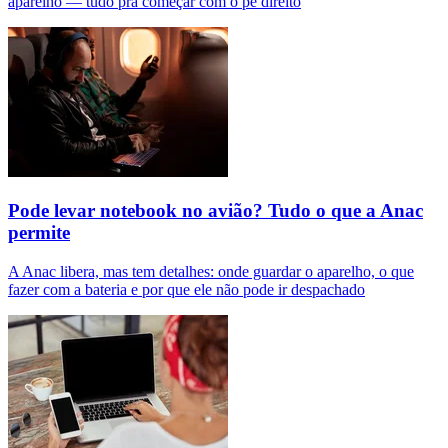
aparelho — tudo pra começar com o pé direito
Pode levar notebook no avião? Tudo o que a Anac
permite
A Anac libera, mas tem detalhes: onde guardar o aparelho, o que
fazer com a bateria e por que ele não pode ir despachado