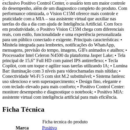
exclusivo Positivo Control Center, o usuário tem um maior controle
do desempenho, além de um diagnostico completo do produto. Com
performance otimizada, o Vision C15M oferece mais controle e
praticidade com a MIA – sua assistente virtual que auxiliar nas
tarefas do dia a dia com ajuda de Inteligência Artificial. Com foco
em produtividade, o Positivo Vision C15M chega com diferenciais
reais, com estilo, funcionalidade e uma experiência personalizada
para um público conectado e exigente. Principais características: •
Minitela integrada para lembretes, notificações do WhatsApp,
mensagens, previsão do tempo, imagens, GIFs animados e atalhos; •
Processador Intel Celeron N4500 da plataforma Jasper Lake; • Tela
principal de 15,6” Full HD com painel IPS antirreflexo; • Tecla
Copilot, com um toque e agilize suas tarefas utilizando IA; • Lumina
Bar: iluminação com 3 níveis para videochamadas mais nítidas; •
Conectividade Wi-Fi 5 com slot M.2 substituível; • Sistema fanless:
uso silencioso e sem superaquecimento; • Design fino, elegante e
com teclado elevado para mais conforto; • Positivo Control Center:
monitore desempenho e diagnostique o notebook; • Positivo MIA:
assistente virtual com inteligência artificial para mais eficiência.
Ficha Técnica
Ficha tecnica do produto
Marca
Positivo