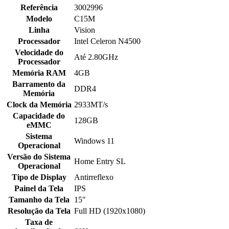
Referência
3002996
Modelo
C15M
Linha
Vision
Processador
Intel Celeron N4500
Velocidade do
Até 2.80GHz
Processador
Memória RAM
4GB
Barramento da
DDR4
Memória
Clock da Memória
2933MT/s
Capacidade do
128GB
eMMC
Sistema
Windows 11
Operacional
Versão do Sistema
Home Entry SL
Operacional
Tipo de Display
Antirreflexo
Painel da Tela
IPS
Tamanho da Tela
15"
Resolução da Tela
Full HD (1920x1080)
Taxa de