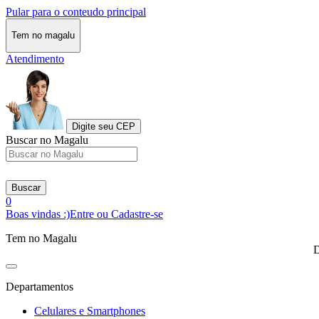
Pular para o conteudo principal
Tem no magalu
Atendimento
Digite seu CEP
Buscar no Magalu
Buscar
0
Boas vindas :)
Entre ou Cadastre-se
Tem no Magalu
D
Departamentos
Celulares e Smartphones