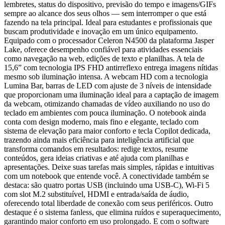
lembretes, status do dispositivo, previsão do tempo e imagens/GIFs
sempre ao alcance dos seus olhos — sem interromper o que está
fazendo na tela principal. Ideal para estudantes e profissionais que
buscam produtividade e inovação em um único equipamento.
Equipado com o processador Celeron N4500 da plataforma Jasper
Lake, oferece desempenho confiável para atividades essenciais
como navegação na web, edições de texto e planilhas. A tela de
15,6” com tecnologia IPS FHD antirreflexo entrega imagens nítidas
mesmo sob iluminação intensa. A webcam HD com a tecnologia
Lumina Bar, barras de LED com ajuste de 3 níveis de intensidade
que proporcionam uma iluminação ideal para a captação de imagem
da webcam, otimizando chamadas de vídeo auxiliando no uso do
teclado em ambientes com pouca iluminação. O notebook ainda
conta com design moderno, mais fino e elegante, teclado com
sistema de elevação para maior conforto e tecla Copilot dedicada,
trazendo ainda mais eficiência para inteligência artificial que
transforma comandos em resultados: redige textos, resume
conteúdos, gera ideias criativas e até ajuda com planilhas e
apresentações. Deixe suas tarefas mais simples, rápidas e intuitivas
com um notebook que entende você. A conectividade também se
destaca: são quatro portas USB (incluindo uma USB-C), Wi-Fi 5
com slot M.2 substituível, HDMI e entrada/saída de áudio,
oferecendo total liberdade de conexão com seus periféricos. Outro
destaque é o sistema fanless, que elimina ruídos e superaquecimento,
garantindo maior conforto em uso prolongado. E com o software