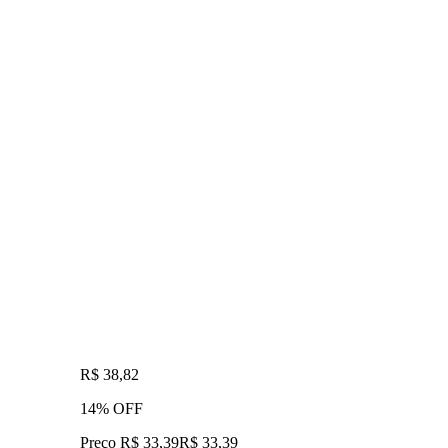
R$ 38,82
14% OFF
Preço R$ 33,39
R$
33
,
39