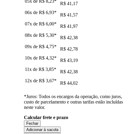
05x de
R$ 8,23
*
R$ 41,17
06x de
R$ 6,93
*
R$ 41,57
07x de
R$ 6,00
*
R$ 41,97
08x de
R$ 5,30
*
R$ 42,38
09x de
R$ 4,75
*
R$ 42,78
10x de
R$ 4,32
*
R$ 43,19
11x de
R$ 3,85
*
R$ 42,38
12x de
R$ 3,67
*
R$ 44,02
*Juros: Todos os encargos da operação, como juros,
custo de parcelamento e outras tarifas estão incluídas
neste valor.
Calcular frete e prazo
Fechar
Adicionar à sacola