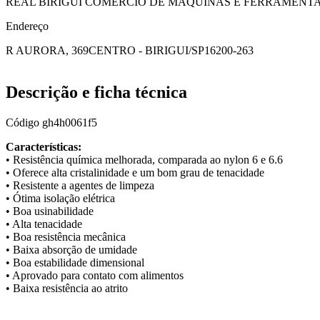
REAL BIRIGUI COMERCIO DE MAQUINAS E FERRAMENT
Endereço
R AURORA, 369
CENTRO - BIRIGUI/SP
16200-263
Descrição e ficha técnica
Código
gh4h0061f5
Características:
• Resistência química melhorada, comparada ao nylon 6 e 6.6
• Oferece alta cristalinidade e um bom grau de tenacidade
• Resistente a agentes de limpeza
• Ótima isolação elétrica
• Boa usinabilidade
• Alta tenacidade
• Boa resistência mecânica
• Baixa absorção de umidade
• Boa estabilidade dimensional
• Aprovado para contato com alimentos
• Baixa resistência ao atrito