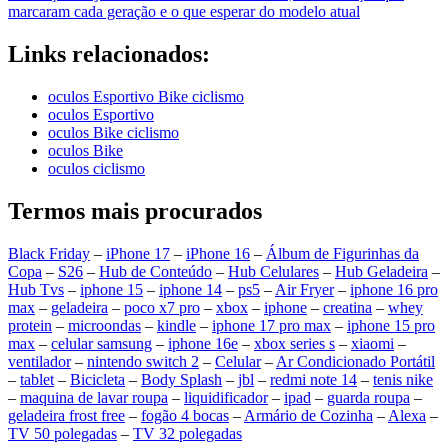
marcaram cada geração e o que esperar do modelo atual
Links relacionados:
oculos Esportivo Bike ciclismo
oculos Esportivo
oculos Bike ciclismo
oculos Bike
oculos ciclismo
Termos mais procurados
Black Friday
–
iPhone 17
–
iPhone 16
–
Álbum de Figurinhas da
Copa
–
S26
–
Hub de Conteúdo
–
Hub Celulares
–
Hub Geladeira
–
Hub Tvs
–
iphone 15
–
iphone 14
–
ps5
–
Air Fryer
–
iphone 16 pro
max
–
geladeira
–
poco x7 pro
–
xbox
–
iphone
–
creatina
–
whey
protein
–
microondas
–
kindle
–
iphone 17 pro max
–
iphone 15 pro
max
–
celular samsung
–
iphone 16e
–
xbox series s
–
xiaomi
–
ventilador
–
nintendo switch 2
–
Celular
–
Ar Condicionado Portátil
–
tablet
–
Bicicleta
–
Body Splash
–
jbl
–
redmi note 14
–
tenis nike
–
maquina de lavar roupa
–
liquidificador
–
ipad
–
guarda roupa
–
geladeira frost free
–
fogão 4 bocas
–
Armário de Cozinha
–
Alexa
–
TV 50 polegadas
–
TV 32 polegadas