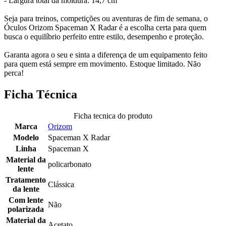
- Largura total da moldura: 14,7 cm
Seja para treinos, competições ou aventuras de fim de semana, o
Óculos Orizom Spaceman X Radar é a escolha certa para quem
busca o equilíbrio perfeito entre estilo, desempenho e proteção.
Garanta agora o seu e sinta a diferença de um equipamento feito
para quem está sempre em movimento. Estoque limitado. Não
perca!
Ficha Técnica
Ficha tecnica do produto
Marca
Orizom
Modelo
Spaceman X Radar
Linha
Spaceman X
Material da
policarbonato
lente
Tratamento
Clássica
da lente
Com lente
Não
polarizada
Material da
Acetato