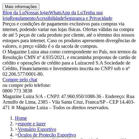
Mais informações
Blog da Lu
Nossas lojas
WhatsApp da Lu
Tenha sua
loja
Regulamento
Acessibilidade
Segurança e Privacidade
Preços e condições de pagamento exclusivos para compras via
internet, podendo variar nas lojas físicas. Ofertas válidas na compra
de até 5 peças de cada produto por cliente, até o término dos nossos
estoques para internet. Caso os produtos apresentem divergências de
valores, o preço válido é o da sacola de compras.
O Magazine Luiza atua como correspondente no País, nos termos da
Resolução CMN nº 4.935/2021, e encaminha propostas de cartão de
crédito e operações de crédito para a Luizacred S.A Sociedade de
Crédito, Financiamento e Investimento inscrita no CNPJ sob o nº
02.206.577/0001-80.
Compre pelo chat
ou compre pelo telefone:
0800 773 3838
Magazine Luiza S/A - CNPJ: 47.960.950/1088-36 - Endereço: Rua
Arnulfo de Lima, 2385 - Vila Santa Cruz, Franca/SP - CEP 14.403-
471 ® Magazine Luiza – Todos os direitos reservados.
Home
>
esporte e lazer
>
Vestuário Esportivo
>
Óculos de Proteção Esportivo