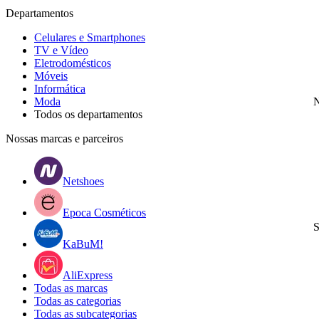
Departamentos
Celulares e Smartphones
TV e Vídeo
Eletrodomésticos
Móveis
Informática
Moda
N
Todos os departamentos
Nossas marcas e parceiros
Netshoes
Epoca Cosméticos
S
KaBuM!
AliExpress
Todas as marcas
Todas as categorias
Todas as subcategorias