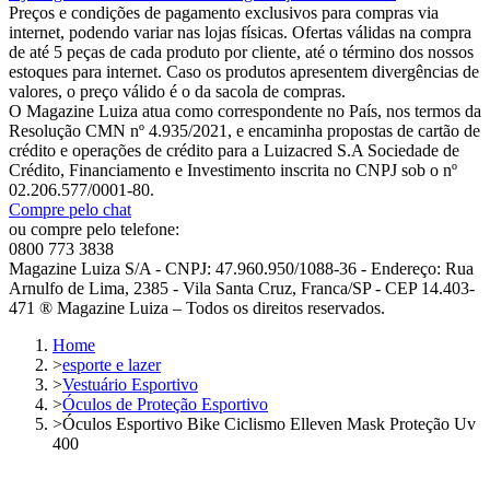
Preços e condições de pagamento exclusivos para compras via
internet, podendo variar nas lojas físicas. Ofertas válidas na compra
de até 5 peças de cada produto por cliente, até o término dos nossos
estoques para internet. Caso os produtos apresentem divergências de
valores, o preço válido é o da sacola de compras.
O Magazine Luiza atua como correspondente no País, nos termos da
Resolução CMN nº 4.935/2021, e encaminha propostas de cartão de
crédito e operações de crédito para a Luizacred S.A Sociedade de
Crédito, Financiamento e Investimento inscrita no CNPJ sob o nº
02.206.577/0001-80.
Compre pelo chat
ou compre pelo telefone:
0800 773 3838
Magazine Luiza S/A - CNPJ: 47.960.950/1088-36 - Endereço: Rua
Arnulfo de Lima, 2385 - Vila Santa Cruz, Franca/SP - CEP 14.403-
471 ® Magazine Luiza – Todos os direitos reservados.
Home
>
esporte e lazer
>
Vestuário Esportivo
>
Óculos de Proteção Esportivo
>
Óculos Esportivo Bike Ciclismo Elleven Mask Proteção Uv
400