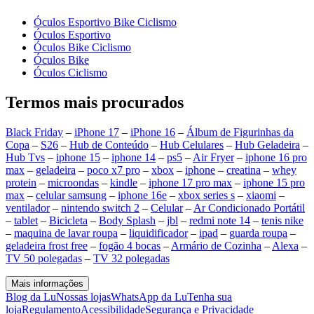
Óculos Esportivo Bike Ciclismo
Óculos Esportivo
Óculos Bike Ciclismo
Óculos Bike
Óculos Ciclismo
Termos mais procurados
Black Friday
–
iPhone 17
–
iPhone 16
–
Álbum de Figurinhas da
Copa
–
S26
–
Hub de Conteúdo
–
Hub Celulares
–
Hub Geladeira
–
Hub Tvs
–
iphone 15
–
iphone 14
–
ps5
–
Air Fryer
–
iphone 16 pro
max
–
geladeira
–
poco x7 pro
–
xbox
–
iphone
–
creatina
–
whey
protein
–
microondas
–
kindle
–
iphone 17 pro max
–
iphone 15 pro
max
–
celular samsung
–
iphone 16e
–
xbox series s
–
xiaomi
–
ventilador
–
nintendo switch 2
–
Celular
–
Ar Condicionado Portátil
–
tablet
–
Bicicleta
–
Body Splash
–
jbl
–
redmi note 14
–
tenis nike
–
maquina de lavar roupa
–
liquidificador
–
ipad
–
guarda roupa
–
geladeira frost free
–
fogão 4 bocas
–
Armário de Cozinha
–
Alexa
–
TV 50 polegadas
–
TV 32 polegadas
Mais informações
Blog da Lu
Nossas lojas
WhatsApp da Lu
Tenha sua
loja
Regulamento
Acessibilidade
Segurança e Privacidade