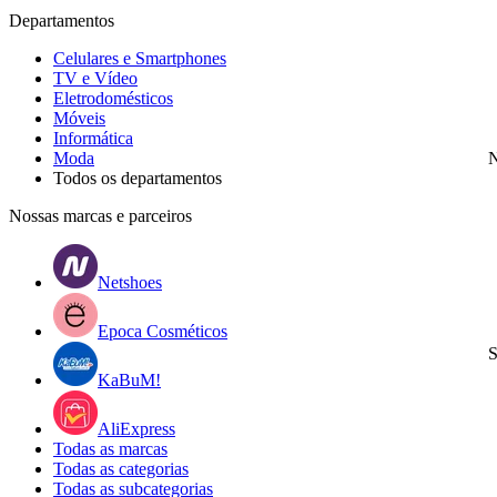
Departamentos
Celulares e Smartphones
TV e Vídeo
Eletrodomésticos
Móveis
Informática
Moda
N
Todos os departamentos
Nossas marcas e parceiros
Netshoes
Epoca Cosméticos
S
KaBuM!
AliExpress
Todas as marcas
Todas as categorias
Todas as subcategorias