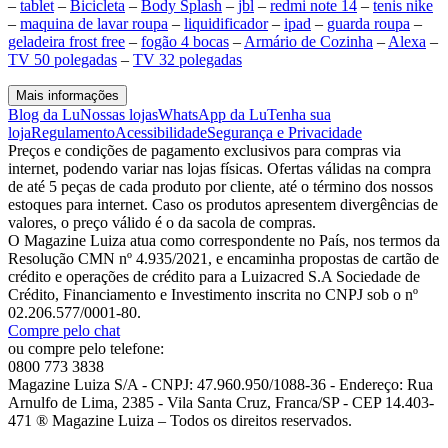
–
tablet
–
Bicicleta
–
Body Splash
–
jbl
–
redmi note 14
–
tenis nike
–
maquina de lavar roupa
–
liquidificador
–
ipad
–
guarda roupa
–
geladeira frost free
–
fogão 4 bocas
–
Armário de Cozinha
–
Alexa
–
TV 50 polegadas
–
TV 32 polegadas
Mais informações
Blog da Lu
Nossas lojas
WhatsApp da Lu
Tenha sua
loja
Regulamento
Acessibilidade
Segurança e Privacidade
Preços e condições de pagamento exclusivos para compras via
internet, podendo variar nas lojas físicas. Ofertas válidas na compra
de até 5 peças de cada produto por cliente, até o término dos nossos
estoques para internet. Caso os produtos apresentem divergências de
valores, o preço válido é o da sacola de compras.
O Magazine Luiza atua como correspondente no País, nos termos da
Resolução CMN nº 4.935/2021, e encaminha propostas de cartão de
crédito e operações de crédito para a Luizacred S.A Sociedade de
Crédito, Financiamento e Investimento inscrita no CNPJ sob o nº
02.206.577/0001-80.
Compre pelo chat
ou compre pelo telefone:
0800 773 3838
Magazine Luiza S/A - CNPJ: 47.960.950/1088-36 - Endereço: Rua
Arnulfo de Lima, 2385 - Vila Santa Cruz, Franca/SP - CEP 14.403-
471 ® Magazine Luiza – Todos os direitos reservados.