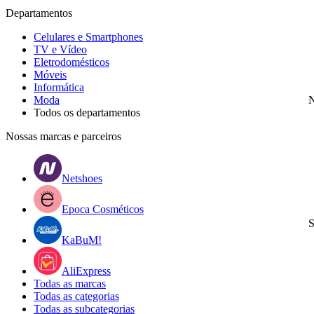
Departamentos
Celulares e Smartphones
TV e Vídeo
Eletrodomésticos
Móveis
Informática
Moda
N
Todos os departamentos
Nossas marcas e parceiros
Netshoes
Epoca Cosméticos
S
KaBuM!
AliExpress
Todas as marcas
Todas as categorias
Todas as subcategorias