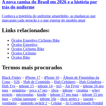
A nova camisa do Brasil em 2026 e a história por
trás do uniforme
Conheça a trajetória do uniforme amarelinho, as mudanças que
marcaram cada geração e o que esperar do modelo atual
Links relacionados:
Óculos Esportivo Ciclismo Bike
Óculos Esportivo
Óculos Ciclismo Bike
Óculos Ciclismo
Óculos Bike
Termos mais procurados
Black Friday
–
iPhone 17
–
iPhone 16
–
Álbum de Figurinhas da
Copa
–
S26
–
Hub de Conteúdo
–
Hub Celulares
–
Hub Geladeira
–
Hub Tvs
–
iphone 15
–
iphone 14
–
ps5
–
Air Fryer
–
iphone 16 pro
max
–
geladeira
–
poco x7 pro
–
xbox
–
iphone
–
creatina
–
whey
protein
–
microondas
–
kindle
–
iphone 17 pro max
–
iphone 15 pro
max
–
celular samsung
–
iphone 16e
–
xbox series s
–
xiaomi
–
ventilador
–
nintendo switch 2
–
Celular
–
Ar Condicionado Portátil