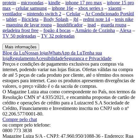
protein
–
microondas
–
kindle
–
iphone 17 pro max
–
iphone 15 pro
max
–
celular samsung
–
iphone 16e
–
xbox series s
–
xiaomi
–
ventilador
–
nintendo switch 2
–
Celular
–
Ar Condicionado Portátil
–
tablet
–
Bicicleta
–
Body Splash
–
jbl
–
redmi note 14
–
tenis nike
–
maquina de lavar roupa
–
liquidificador
–
ipad
–
guarda roupa
–
geladeira frost free
–
fogão 4 bocas
–
Armário de Cozinha
–
Alexa
–
TV 50 polegadas
–
TV 32 polegadas
Mais informações
Blog da Lu
Nossas lojas
WhatsApp da Lu
Tenha sua
loja
Regulamento
Acessibilidade
Segurança e Privacidade
Preços e condições de pagamento exclusivos para compras via
internet, podendo variar nas lojas físicas. Ofertas válidas na compra
de até 5 peças de cada produto por cliente, até o término dos nossos
estoques para internet. Caso os produtos apresentem divergências de
valores, o preço válido é o da sacola de compras.
O Magazine Luiza atua como correspondente no País, nos termos da
Resolução CMN nº 4.935/2021, e encaminha propostas de cartão de
crédito e operações de crédito para a Luizacred S.A Sociedade de
Crédito, Financiamento e Investimento inscrita no CNPJ sob o nº
02.206.577/0001-80.
Compre pelo chat
ou compre pelo telefone:
0800 773 3838
Magazine Luiza S/A - CNPJ: 47.960.950/1088-36 - Endereço: Rua