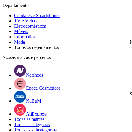
Departamentos
Celulares e Smartphones
TV e Vídeo
Eletrodomésticos
Móveis
Informática
Moda
N
Todos os departamentos
Nossas marcas e parceiros
Netshoes
Epoca Cosméticos
S
KaBuM!
AliExpress
Todas as marcas
Todas as categorias
Todas as subcategorias