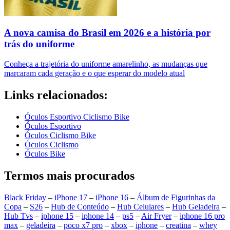
A nova camisa do Brasil em 2026 e a história por
trás do uniforme
Conheça a trajetória do uniforme amarelinho, as mudanças que
marcaram cada geração e o que esperar do modelo atual
Links relacionados:
Óculos Esportivo Ciclismo Bike
Óculos Esportivo
Óculos Ciclismo Bike
Óculos Ciclismo
Óculos Bike
Termos mais procurados
Black Friday
–
iPhone 17
–
iPhone 16
–
Álbum de Figurinhas da
Copa
–
S26
–
Hub de Conteúdo
–
Hub Celulares
–
Hub Geladeira
–
Hub Tvs
–
iphone 15
–
iphone 14
–
ps5
–
Air Fryer
–
iphone 16 pro
max
–
geladeira
–
poco x7 pro
–
xbox
–
iphone
–
creatina
–
whey