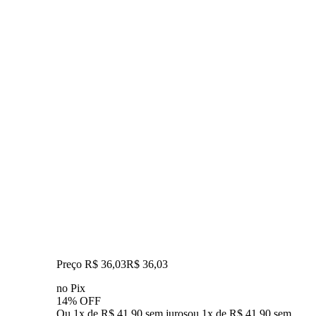
Preço R$ 36,03
R$
36
,
03
no Pix
14% OFF
Ou 1x de R$ 41,90 sem juros
ou
1
x de
R$ 41,90
sem