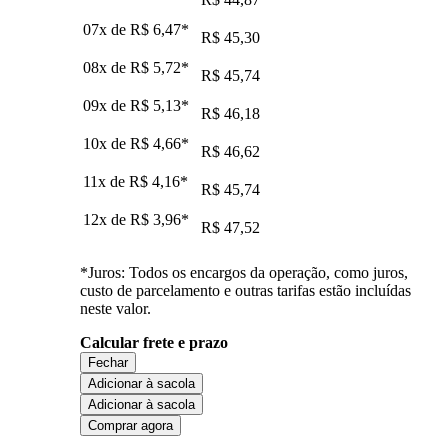
07x de
R$ 6,47
*
R$ 45,30
08x de
R$ 5,72
*
R$ 45,74
09x de
R$ 5,13
*
R$ 46,18
10x de
R$ 4,66
*
R$ 46,62
11x de
R$ 4,16
*
R$ 45,74
12x de
R$ 3,96
*
R$ 47,52
*Juros: Todos os encargos da operação, como juros,
custo de parcelamento e outras tarifas estão incluídas
neste valor.
Calcular frete e prazo
Fechar
Adicionar à sacola
Adicionar à sacola
Comprar agora