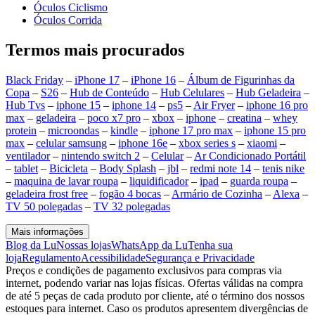
Óculos Ciclismo
Óculos Corrida
Termos mais procurados
Black Friday
–
iPhone 17
–
iPhone 16
–
Álbum de Figurinhas da
Copa
–
S26
–
Hub de Conteúdo
–
Hub Celulares
–
Hub Geladeira
–
Hub Tvs
–
iphone 15
–
iphone 14
–
ps5
–
Air Fryer
–
iphone 16 pro
max
–
geladeira
–
poco x7 pro
–
xbox
–
iphone
–
creatina
–
whey
protein
–
microondas
–
kindle
–
iphone 17 pro max
–
iphone 15 pro
max
–
celular samsung
–
iphone 16e
–
xbox series s
–
xiaomi
–
ventilador
–
nintendo switch 2
–
Celular
–
Ar Condicionado Portátil
–
tablet
–
Bicicleta
–
Body Splash
–
jbl
–
redmi note 14
–
tenis nike
–
maquina de lavar roupa
–
liquidificador
–
ipad
–
guarda roupa
–
geladeira frost free
–
fogão 4 bocas
–
Armário de Cozinha
–
Alexa
–
TV 50 polegadas
–
TV 32 polegadas
Mais informações
Blog da Lu
Nossas lojas
WhatsApp da Lu
Tenha sua
loja
Regulamento
Acessibilidade
Segurança e Privacidade
Preços e condições de pagamento exclusivos para compras via
internet, podendo variar nas lojas físicas. Ofertas válidas na compra
de até 5 peças de cada produto por cliente, até o término dos nossos
estoques para internet. Caso os produtos apresentem divergências de