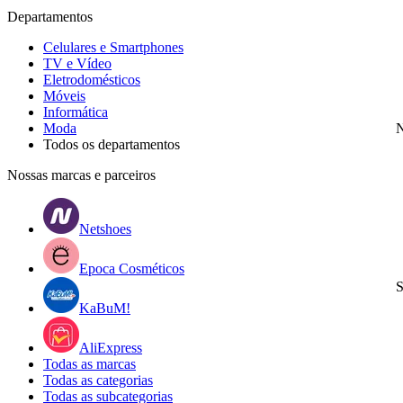
Departamentos
Celulares e Smartphones
TV e Vídeo
Eletrodomésticos
Móveis
Informática
Moda
N
Todos os departamentos
Nossas marcas e parceiros
Netshoes
Epoca Cosméticos
S
KaBuM!
AliExpress
Todas as marcas
Todas as categorias
Todas as subcategorias