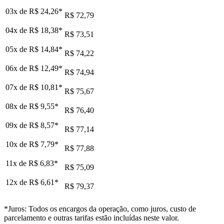
03x de
R$ 24,26
*
R$ 72,79
04x de
R$ 18,38
*
R$ 73,51
05x de
R$ 14,84
*
R$ 74,22
06x de
R$ 12,49
*
R$ 74,94
07x de
R$ 10,81
*
R$ 75,67
08x de
R$ 9,55
*
R$ 76,40
09x de
R$ 8,57
*
R$ 77,14
10x de
R$ 7,79
*
R$ 77,88
11x de
R$ 6,83
*
R$ 75,09
12x de
R$ 6,61
*
R$ 79,37
*Juros: Todos os encargos da operação, como juros, custo de
parcelamento e outras tarifas estão incluídas neste valor.