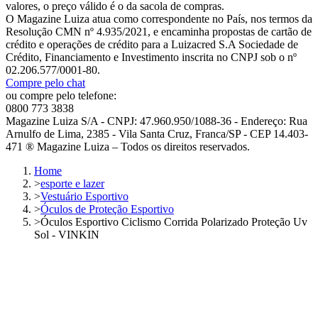
valores, o preço válido é o da sacola de compras.
O Magazine Luiza atua como correspondente no País, nos termos da
Resolução CMN nº 4.935/2021, e encaminha propostas de cartão de
crédito e operações de crédito para a Luizacred S.A Sociedade de
Crédito, Financiamento e Investimento inscrita no CNPJ sob o nº
02.206.577/0001-80.
Compre pelo chat
ou compre pelo telefone:
0800 773 3838
Magazine Luiza S/A - CNPJ: 47.960.950/1088-36 - Endereço: Rua
Arnulfo de Lima, 2385 - Vila Santa Cruz, Franca/SP - CEP 14.403-
471 ® Magazine Luiza – Todos os direitos reservados.
Home
>
esporte e lazer
>
Vestuário Esportivo
>
Óculos de Proteção Esportivo
>
Óculos Esportivo Ciclismo Corrida Polarizado Proteção Uv
Sol - VINKIN