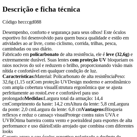
Descrição e ficha técnica
Código
hecccgd088
Desempenho, conforto e segurança para seus olhos! Este óculos
esportivo foi desenvolvido para quem busca qualidade e estilo em
atividades ao ar livre, como ciclismo, corrida, trilhas, pesca,
caminhadas ou uso diário.
Fabricado em
policarbonato
de alta resistência, ele é
leve (32,6g)
e
extremamente durável. Suas lentes
com proteção UV
bloqueiam os
raios nocivos do sol e reduzem o brilho, proporcionando visão mais
nítida e confortável em qualquer condição de luz.
Características:
Material: Policarbonato de alta resistência
Peso:
32,6g (1,15 oz)
Com proteção UV
Design moderno e aerodinâmico
com ampla cobertura visual
Estrutura ergonômica que se ajusta
perfeitamente ao rosto
Leve e confortável para uso
prolongado
Medidas:
Largura total da armação: 14,4
cm
Comprimento da haste: 14,2 cm
Altura da lente: 5,8 cm
Largura
da ponte: 2,0 cm
Largura da lente: 6,8 cm
Vantagens:
Bloqueia
reflexos e reduz o cansaço visual
Protege contra raios UVA e
UVB
Ótima barreira contra vento e poeira
Ideal para esportes de alta
performance e uso diário
Estilo arrojado que combina com diferentes
looks
Garanta agora o seu óculos esportivo polarizado e desfrute de