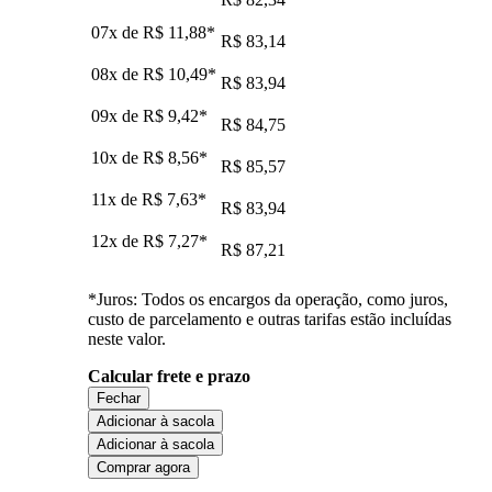
07x de
R$ 11,88
*
R$ 83,14
08x de
R$ 10,49
*
R$ 83,94
09x de
R$ 9,42
*
R$ 84,75
10x de
R$ 8,56
*
R$ 85,57
11x de
R$ 7,63
*
R$ 83,94
12x de
R$ 7,27
*
R$ 87,21
*Juros: Todos os encargos da operação, como juros,
custo de parcelamento e outras tarifas estão incluídas
neste valor.
Calcular frete e prazo
Fechar
Adicionar à sacola
Adicionar à sacola
Comprar agora