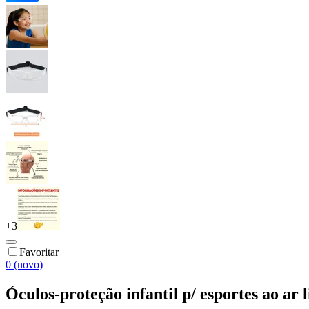
+
3
Favoritar
0 (novo)
Óculos-proteção infantil p/ esportes ao ar 