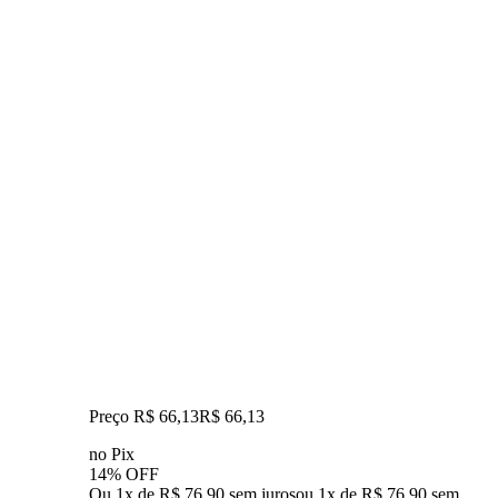
Preço R$ 66,13
R$
66
,
13
no Pix
14% OFF
Ou 1x de R$ 76,90 sem juros
ou
1
x de
R$ 76,90
sem