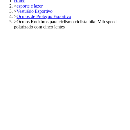
Home
>
esporte e lazer
>
Vestuário Esportivo
>
Óculos de Proteção Esportivo
>
Óculos Rockbros para ciclismo ciclista bike Mtb speed
polarizado com cinco lentes