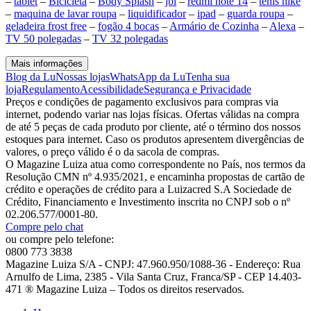
–
tablet
–
Bicicleta
–
Body Splash
–
jbl
–
redmi note 14
–
tenis nike
–
maquina de lavar roupa
–
liquidificador
–
ipad
–
guarda roupa
–
geladeira frost free
–
fogão 4 bocas
–
Armário de Cozinha
–
Alexa
–
TV 50 polegadas
–
TV 32 polegadas
Mais informações
Blog da Lu
Nossas lojas
WhatsApp da Lu
Tenha sua
loja
Regulamento
Acessibilidade
Segurança e Privacidade
Preços e condições de pagamento exclusivos para compras via
internet, podendo variar nas lojas físicas. Ofertas válidas na compra
de até 5 peças de cada produto por cliente, até o término dos nossos
estoques para internet. Caso os produtos apresentem divergências de
valores, o preço válido é o da sacola de compras.
O Magazine Luiza atua como correspondente no País, nos termos da
Resolução CMN nº 4.935/2021, e encaminha propostas de cartão de
crédito e operações de crédito para a Luizacred S.A Sociedade de
Crédito, Financiamento e Investimento inscrita no CNPJ sob o nº
02.206.577/0001-80.
Compre pelo chat
ou compre pelo telefone:
0800 773 3838
Magazine Luiza S/A - CNPJ: 47.960.950/1088-36 - Endereço: Rua
Arnulfo de Lima, 2385 - Vila Santa Cruz, Franca/SP - CEP 14.403-
471 ® Magazine Luiza – Todos os direitos reservados.