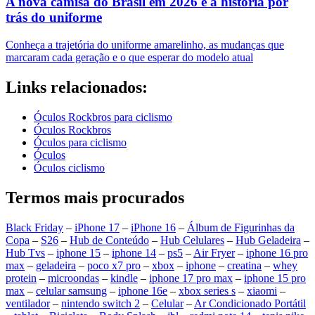
A nova camisa do Brasil em 2026 e a história por
trás do uniforme
Conheça a trajetória do uniforme amarelinho, as mudanças que
marcaram cada geração e o que esperar do modelo atual
Links relacionados:
Óculos Rockbros para ciclismo
Óculos Rockbros
Óculos para ciclismo
Óculos
Óculos ciclismo
Termos mais procurados
Black Friday
–
iPhone 17
–
iPhone 16
–
Álbum de Figurinhas da
Copa
–
S26
–
Hub de Conteúdo
–
Hub Celulares
–
Hub Geladeira
–
Hub Tvs
–
iphone 15
–
iphone 14
–
ps5
–
Air Fryer
–
iphone 16 pro
max
–
geladeira
–
poco x7 pro
–
xbox
–
iphone
–
creatina
–
whey
protein
–
microondas
–
kindle
–
iphone 17 pro max
–
iphone 15 pro
max
–
celular samsung
–
iphone 16e
–
xbox series s
–
xiaomi
–
ventilador
–
nintendo switch 2
–
Celular
–
Ar Condicionado Portátil