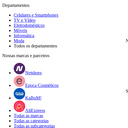
Departamentos
Celulares e Smartphones
TV e Vídeo
Eletrodomésticos
Móveis
Informática
Moda
N
Todos os departamentos
Nossas marcas e parceiros
Netshoes
Epoca Cosméticos
S
KaBuM!
AliExpress
Todas as marcas
Todas as categorias
Todas as subcategorias