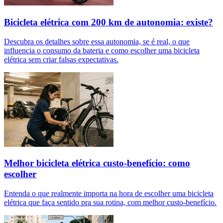
Bicicleta elétrica com 200 km de autonomia: existe?
Descubra os detalhes sobre essa autonomia, se é real, o que
influencia o consumo da bateria e como escolher uma bicicleta
elétrica sem criar falsas expectativas.
Melhor bicicleta elétrica custo-benefício: como
escolher
Entenda o que realmente importa na hora de escolher uma bicicleta
elétrica que faça sentido pra sua rotina, com melhor custo-benefício.