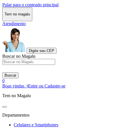
Pular para o conteudo principal
Tem no magalu
Atendimento
Digite seu CEP
Buscar no Magalu
Buscar
0
Boas vindas :)
Entre ou Cadastre-se
Tem no Magalu
Departamentos
Celulares e Smartphones