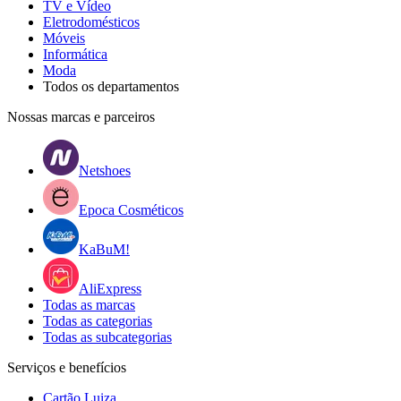
TV e Vídeo
Eletrodomésticos
Móveis
Informática
Moda
Todos os departamentos
Nossas marcas e parceiros
Netshoes
Epoca Cosméticos
KaBuM!
AliExpress
Todas as marcas
Todas as categorias
Todas as subcategorias
Serviços e benefícios
Cartão Luiza