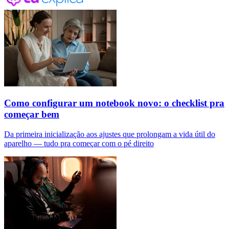
Como configurar um notebook novo: o checklist pra
começar bem
Da primeira inicialização aos ajustes que prolongam a vida útil do
aparelho — tudo pra começar com o pé direito