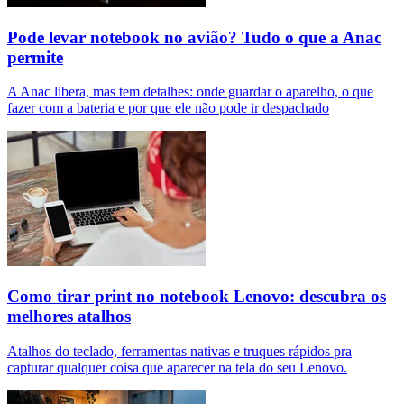
Pode levar notebook no avião? Tudo o que a Anac
permite
A Anac libera, mas tem detalhes: onde guardar o aparelho, o que
fazer com a bateria e por que ele não pode ir despachado
Como tirar print no notebook Lenovo: descubra os
melhores atalhos
Atalhos do teclado, ferramentas nativas e truques rápidos pra
capturar qualquer coisa que aparecer na tela do seu Lenovo.