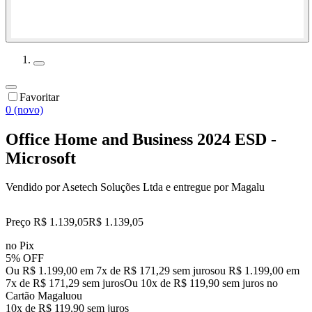
Favoritar
0 (novo)
Office Home and Business 2024 ESD -
Microsoft
Vendido por
Asetech Soluções Ltda
e entregue por
Magalu
Preço R$ 1.139,05
R$
1.139
,
05
no Pix
5% OFF
Ou R$ 1.199,00 em 7x de R$ 171,29 sem juros
ou
R$ 1.199,00
em
7
x de
R$ 171,29
sem juros
Ou 10x de R$ 119,90 sem juros no
Cartão Magalu
ou
10
x de
R$ 119,90
sem juros