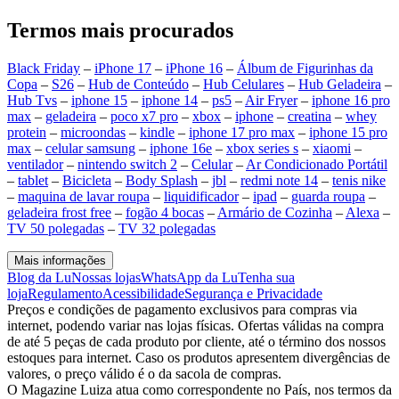
Termos mais procurados
Black Friday
–
iPhone 17
–
iPhone 16
–
Álbum de Figurinhas da
Copa
–
S26
–
Hub de Conteúdo
–
Hub Celulares
–
Hub Geladeira
–
Hub Tvs
–
iphone 15
–
iphone 14
–
ps5
–
Air Fryer
–
iphone 16 pro
max
–
geladeira
–
poco x7 pro
–
xbox
–
iphone
–
creatina
–
whey
protein
–
microondas
–
kindle
–
iphone 17 pro max
–
iphone 15 pro
max
–
celular samsung
–
iphone 16e
–
xbox series s
–
xiaomi
–
ventilador
–
nintendo switch 2
–
Celular
–
Ar Condicionado Portátil
–
tablet
–
Bicicleta
–
Body Splash
–
jbl
–
redmi note 14
–
tenis nike
–
maquina de lavar roupa
–
liquidificador
–
ipad
–
guarda roupa
–
geladeira frost free
–
fogão 4 bocas
–
Armário de Cozinha
–
Alexa
–
TV 50 polegadas
–
TV 32 polegadas
Mais informações
Blog da Lu
Nossas lojas
WhatsApp da Lu
Tenha sua
loja
Regulamento
Acessibilidade
Segurança e Privacidade
Preços e condições de pagamento exclusivos para compras via
internet, podendo variar nas lojas físicas. Ofertas válidas na compra
de até 5 peças de cada produto por cliente, até o término dos nossos
estoques para internet. Caso os produtos apresentem divergências de
valores, o preço válido é o da sacola de compras.
O Magazine Luiza atua como correspondente no País, nos termos da