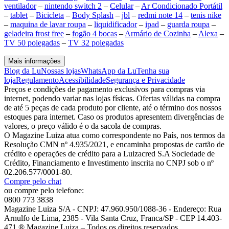
ventilador
–
nintendo switch 2
–
Celular
–
Ar Condicionado Portátil
–
tablet
–
Bicicleta
–
Body Splash
–
jbl
–
redmi note 14
–
tenis nike
–
maquina de lavar roupa
–
liquidificador
–
ipad
–
guarda roupa
–
geladeira frost free
–
fogão 4 bocas
–
Armário de Cozinha
–
Alexa
–
TV 50 polegadas
–
TV 32 polegadas
Mais informações
Blog da Lu
Nossas lojas
WhatsApp da Lu
Tenha sua
loja
Regulamento
Acessibilidade
Segurança e Privacidade
Preços e condições de pagamento exclusivos para compras via
internet, podendo variar nas lojas físicas. Ofertas válidas na compra
de até 5 peças de cada produto por cliente, até o término dos nossos
estoques para internet. Caso os produtos apresentem divergências de
valores, o preço válido é o da sacola de compras.
O Magazine Luiza atua como correspondente no País, nos termos da
Resolução CMN nº 4.935/2021, e encaminha propostas de cartão de
crédito e operações de crédito para a Luizacred S.A Sociedade de
Crédito, Financiamento e Investimento inscrita no CNPJ sob o nº
02.206.577/0001-80.
Compre pelo chat
ou compre pelo telefone:
0800 773 3838
Magazine Luiza S/A - CNPJ: 47.960.950/1088-36 - Endereço: Rua
Arnulfo de Lima, 2385 - Vila Santa Cruz, Franca/SP - CEP 14.403-
471 ® Magazine Luiza – Todos os direitos reservados.