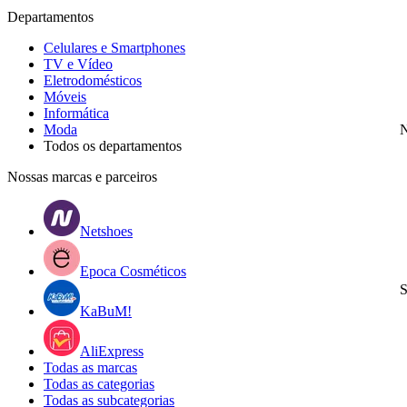
Departamentos
Celulares e Smartphones
TV e Vídeo
Eletrodomésticos
Móveis
Informática
Moda
N
Todos os departamentos
Nossas marcas e parceiros
Netshoes
Epoca Cosméticos
S
KaBuM!
AliExpress
Todas as marcas
Todas as categorias
Todas as subcategorias