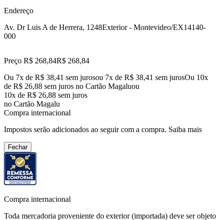
Endereço
Av. Dr Luis A de Herrera, 1248
Exterior - Montevideo/EX
14140-
000
Preço R$ 268,84
R$
268
,
84
Ou 7x de R$ 38,41 sem juros
ou
7
x de
R$ 38,41
sem juros
Ou 10x
de R$ 26,88 sem juros no Cartão Magalu
ou
10
x de
R$ 26,88
sem juros
no Cartão Magalu
Compra internacional
Impostos serão adicionados ao seguir com a compra.
Saiba mais
Fechar
Compra internacional
Toda mercadoria proveniente do exterior (importada) deve ser objeto