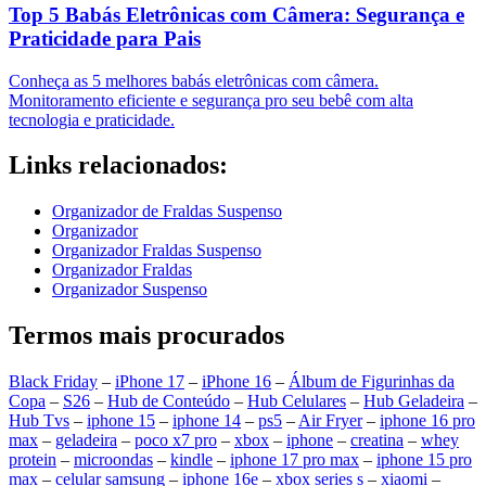
Top 5 Babás Eletrônicas com Câmera: Segurança e
Praticidade para Pais
Conheça as 5 melhores babás eletrônicas com câmera.
Monitoramento eficiente e segurança pro seu bebê com alta
tecnologia e praticidade.
Links relacionados:
Organizador de Fraldas Suspenso
Organizador
Organizador Fraldas Suspenso
Organizador Fraldas
Organizador Suspenso
Termos mais procurados
Black Friday
–
iPhone 17
–
iPhone 16
–
Álbum de Figurinhas da
Copa
–
S26
–
Hub de Conteúdo
–
Hub Celulares
–
Hub Geladeira
–
Hub Tvs
–
iphone 15
–
iphone 14
–
ps5
–
Air Fryer
–
iphone 16 pro
max
–
geladeira
–
poco x7 pro
–
xbox
–
iphone
–
creatina
–
whey
protein
–
microondas
–
kindle
–
iphone 17 pro max
–
iphone 15 pro
max
–
celular samsung
–
iphone 16e
–
xbox series s
–
xiaomi
–