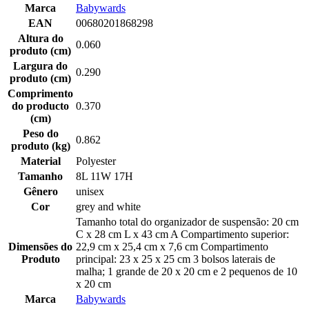
Marca
Babywards
EAN
00680201868298
Altura do
0.060
produto (cm)
Largura do
0.290
produto (cm)
Comprimento
do producto
0.370
(cm)
Peso do
0.862
produto (kg)
Material
Polyester
Tamanho
8L 11W 17H
Gênero
unisex
Cor
grey and white
Tamanho total do organizador de suspensão: 20 cm
C x 28 cm L x 43 cm A Compartimento superior:
Dimensões do
22,9 cm x 25,4 cm x 7,6 cm Compartimento
Produto
principal: 23 x 25 x 25 cm 3 bolsos laterais de
malha; 1 grande de 20 x 20 cm e 2 pequenos de 10
x 20 cm
Marca
Babywards