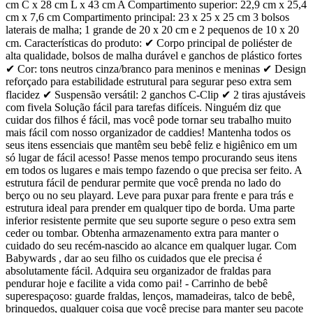
cm C x 28 cm L x 43 cm A Compartimento superior: 22,9 cm x 25,4
cm x 7,6 cm Compartimento principal: 23 x 25 x 25 cm 3 bolsos
laterais de malha; 1 grande de 20 x 20 cm e 2 pequenos de 10 x 20
cm. Características do produto: ✔ Corpo principal de poliéster de
alta qualidade, bolsos de malha durável e ganchos de plástico fortes
✔ Cor: tons neutros cinza/branco para meninos e meninas ✔ Design
reforçado para estabilidade estrutural para segurar peso extra sem
flacidez ✔ Suspensão versátil: 2 ganchos C-Clip ✔ 2 tiras ajustáveis
com fivela Solução fácil para tarefas difíceis. Ninguém diz que
cuidar dos filhos é fácil, mas você pode tornar seu trabalho muito
mais fácil com nosso organizador de caddies! Mantenha todos os
seus itens essenciais que mantêm seu bebê feliz e higiênico em um
só lugar de fácil acesso! Passe menos tempo procurando seus itens
em todos os lugares e mais tempo fazendo o que precisa ser feito. A
estrutura fácil de pendurar permite que você prenda no lado do
berço ou no seu playard. Leve para puxar para frente e para trás e
estrutura ideal para prender em qualquer tipo de borda. Uma parte
inferior resistente permite que seu suporte segure o peso extra sem
ceder ou tombar. Obtenha armazenamento extra para manter o
cuidado do seu recém-nascido ao alcance em qualquer lugar. Com
Babywards , dar ao seu filho os cuidados que ele precisa é
absolutamente fácil. Adquira seu organizador de fraldas para
pendurar hoje e facilite a vida como pai! - Carrinho de bebê
superespaçoso: guarde fraldas, lenços, mamadeiras, talco de bebê,
brinquedos, qualquer coisa que você precise para manter seu pacote