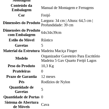
Montagem
Conteúdo da
Manual de Montagem e Ferragens
Embalagem
Cor
Freijó
Largura: 34 cm | Altura: 64,5 cm |
Dimensões do Produto
Profundidade: 39 cm
Dimensões do Produto
64x34x39cm
com Embalagem
Estilo do Móvel
Rústico
Gavetas
5
Material da Estrutura
Madeira Maciça Finger
Organizador Gaveteiro Para Escritório
Modelo
Madeira 5 Gav Quarto Freijó Lagos
Peso do Produto
10,3 Kg
Prateleiras
0
Prazo de Garantia
12 meses
Pés
Rodízios de Nylon
Quantidade de
5
Gavetas
Quantidade de Portas
0
Sistema de Abertura
Cava
de Móveis