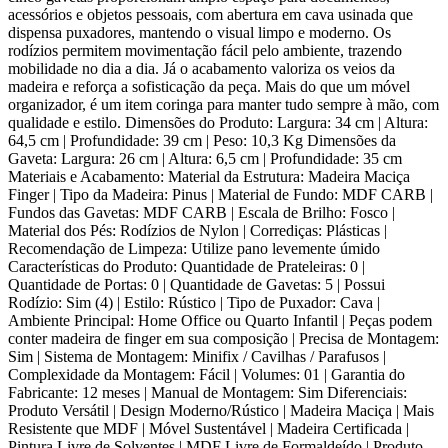
acessórios e objetos pessoais, com abertura em cava usinada que
dispensa puxadores, mantendo o visual limpo e moderno. Os
rodízios permitem movimentação fácil pelo ambiente, trazendo
mobilidade no dia a dia. Já o acabamento valoriza os veios da
madeira e reforça a sofisticação da peça. Mais do que um móvel
organizador, é um item coringa para manter tudo sempre à mão, com
qualidade e estilo. Dimensões do Produto: Largura: 34 cm | Altura:
64,5 cm | Profundidade: 39 cm | Peso: 10,3 Kg Dimensões da
Gaveta: Largura: 26 cm | Altura: 6,5 cm | Profundidade: 35 cm
Materiais e Acabamento: Material da Estrutura: Madeira Maciça
Finger | Tipo da Madeira: Pinus | Material de Fundo: MDF CARB |
Fundos das Gavetas: MDF CARB | Escala de Brilho: Fosco |
Material dos Pés: Rodízios de Nylon | Corrediças: Plásticas |
Recomendação de Limpeza: Utilize pano levemente úmido
Características do Produto: Quantidade de Prateleiras: 0 |
Quantidade de Portas: 0 | Quantidade de Gavetas: 5 | Possui
Rodízio: Sim (4) | Estilo: Rústico | Tipo de Puxador: Cava |
Ambiente Principal: Home Office ou Quarto Infantil | Peças podem
conter madeira de finger em sua composição | Precisa de Montagem:
Sim | Sistema de Montagem: Minifix / Cavilhas / Parafusos |
Complexidade da Montagem: Fácil | Volumes: 01 | Garantia do
Fabricante: 12 meses | Manual de Montagem: Sim Diferenciais:
Produto Versátil | Design Moderno/Rústico | Madeira Maciça | Mais
Resistente que MDF | Móvel Sustentável | Madeira Certificada |
Pintura Livre de Solventes | MDF Livre de Formaldeído | Produto