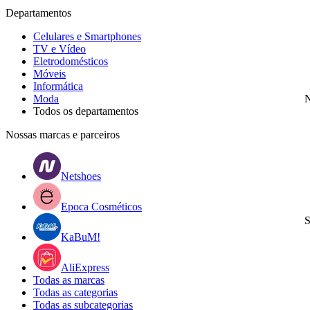
Departamentos
Celulares e Smartphones
TV e Vídeo
Eletrodomésticos
Móveis
Informática
Moda
N
Todos os departamentos
Nossas marcas e parceiros
Netshoes
Epoca Cosméticos
S
KaBuM!
AliExpress
Todas as marcas
Todas as categorias
Todas as subcategorias