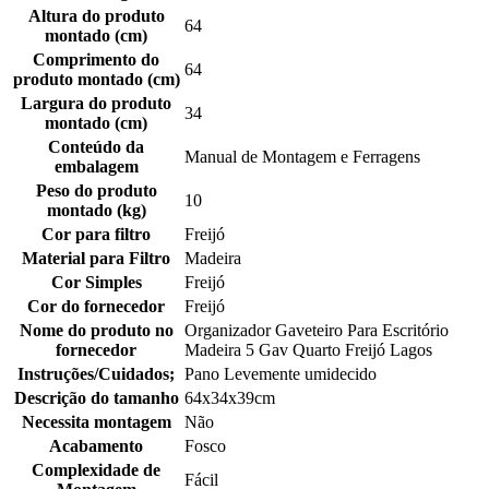
Altura do produto
64
montado (cm)
Comprimento do
64
produto montado (cm)
Largura do produto
34
montado (cm)
Conteúdo da
Manual de Montagem e Ferragens
embalagem
Peso do produto
10
montado (kg)
Cor para filtro
Freijó
Material para Filtro
Madeira
Cor Simples
Freijó
Cor do fornecedor
Freijó
Nome do produto no
Organizador Gaveteiro Para Escritório
fornecedor
Madeira 5 Gav Quarto Freijó Lagos
Instruções/Cuidados;
Pano Levemente umidecido
Descrição do tamanho
64x34x39cm
Necessita montagem
Não
Acabamento
Fosco
Complexidade de
Fácil