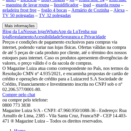
–
maquina de lavar roupa
–
liquidificador
–
ipad
–
guarda roupa
–
geladeira frost free
–
fogão 4 bocas
–
Armário de Cozinha
–
Alexa
–
TV 50 polegadas
–
TV 32 polegadas
Mais informações
Blog da Lu
Nossas lojas
WhatsApp da Lu
Tenha sua
loja
Regulamento
Acessibilidade
Segurança e Privacidade
Preços e condições de pagamento exclusivos para compras via
internet, podendo variar nas lojas físicas. Ofertas válidas na compra
de até 5 peças de cada produto por cliente, até o término dos nossos
estoques para internet. Caso os produtos apresentem divergências de
valores, o preço válido é o da sacola de compras.
O Magazine Luiza atua como correspondente no País, nos termos da
Resolução CMN nº 4.935/2021, e encaminha propostas de cartão de
crédito e operações de crédito para a Luizacred S.A Sociedade de
Crédito, Financiamento e Investimento inscrita no CNPJ sob o nº
02.206.577/0001-80.
Compre pelo chat
ou compre pelo telefone:
0800 773 3838
Magazine Luiza S/A - CNPJ: 47.960.950/1088-36 - Endereço: Rua
Arnulfo de Lima, 2385 - Vila Santa Cruz, Franca/SP - CEP 14.403-
471 ® Magazine Luiza – Todos os direitos reservados.
Home