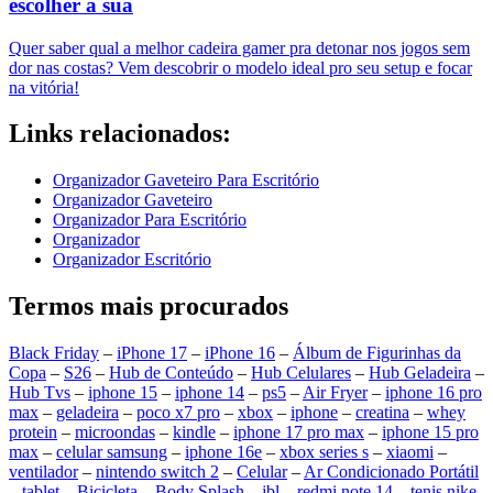
escolher a sua
Quer saber qual a melhor cadeira gamer pra detonar nos jogos sem
dor nas costas? Vem descobrir o modelo ideal pro seu setup e focar
na vitória!
Links relacionados:
Organizador Gaveteiro Para Escritório
Organizador Gaveteiro
Organizador Para Escritório
Organizador
Organizador Escritório
Termos mais procurados
Black Friday
–
iPhone 17
–
iPhone 16
–
Álbum de Figurinhas da
Copa
–
S26
–
Hub de Conteúdo
–
Hub Celulares
–
Hub Geladeira
–
Hub Tvs
–
iphone 15
–
iphone 14
–
ps5
–
Air Fryer
–
iphone 16 pro
max
–
geladeira
–
poco x7 pro
–
xbox
–
iphone
–
creatina
–
whey
protein
–
microondas
–
kindle
–
iphone 17 pro max
–
iphone 15 pro
max
–
celular samsung
–
iphone 16e
–
xbox series s
–
xiaomi
–
ventilador
–
nintendo switch 2
–
Celular
–
Ar Condicionado Portátil
–
tablet
–
Bicicleta
–
Body Splash
–
jbl
–
redmi note 14
–
tenis nike