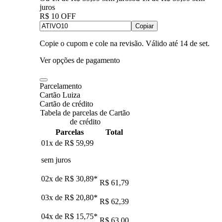
juros
R$ 10 OFF
Copiar
Copie o cupom e cole na revisão. Válido até
14 de set
.
Ver opções de pagamento
Parcelamento
Cartão Luiza
Cartão de crédito
Tabela de parcelas de Cartão
de crédito
Parcelas
Total
01x de
R$ 59,99
sem juros
02x de
R$ 30,89
*
R$ 61,79
03x de
R$ 20,80
*
R$ 62,39
04x de
R$ 15,75
*
R$ 63,00