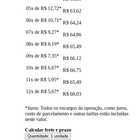
05x de
R$ 12,72
*
R$ 63,62
06x de
R$ 10,71
*
R$ 64,24
07x de
R$ 9,27
*
R$ 64,86
08x de
R$ 8,19
*
R$ 65,49
09x de
R$ 7,35
*
R$ 66,12
10x de
R$ 6,67
*
R$ 66,75
11x de
R$ 5,95
*
R$ 65,49
12x de
R$ 5,67
*
R$ 68,03
*Juros: Todos os encargos da operação, como juros,
custo de parcelamento e outras tarifas estão incluídas
neste valor.
Calcular frete e prazo
Quantidade:
1 unidade