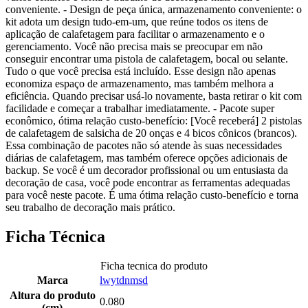
conveniente. - Design de peça única, armazenamento conveniente: o
kit adota um design tudo-em-um, que reúne todos os itens de
aplicação de calafetagem para facilitar o armazenamento e o
gerenciamento. Você não precisa mais se preocupar em não
conseguir encontrar uma pistola de calafetagem, bocal ou selante.
Tudo o que você precisa está incluído. Esse design não apenas
economiza espaço de armazenamento, mas também melhora a
eficiência. Quando precisar usá-lo novamente, basta retirar o kit com
facilidade e começar a trabalhar imediatamente. - Pacote super
econômico, ótima relação custo-benefício: [Você receberá] 2 pistolas
de calafetagem de salsicha de 20 onças e 4 bicos cônicos (brancos).
Essa combinação de pacotes não só atende às suas necessidades
diárias de calafetagem, mas também oferece opções adicionais de
backup. Se você é um decorador profissional ou um entusiasta da
decoração de casa, você pode encontrar as ferramentas adequadas
para você neste pacote. É uma ótima relação custo-benefício e torna
seu trabalho de decoração mais prático.
Ficha Técnica
Ficha tecnica do produto
Marca
lwytdnmsd
Altura do produto
0.080
(cm)