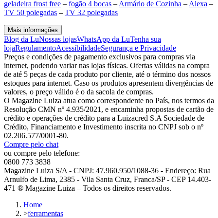
geladeira frost free
–
fogão 4 bocas
–
Armário de Cozinha
–
Alexa
–
TV 50 polegadas
–
TV 32 polegadas
Mais informações
Blog da Lu
Nossas lojas
WhatsApp da Lu
Tenha sua
loja
Regulamento
Acessibilidade
Segurança e Privacidade
Preços e condições de pagamento exclusivos para compras via
internet, podendo variar nas lojas físicas. Ofertas válidas na compra
de até 5 peças de cada produto por cliente, até o término dos nossos
estoques para internet. Caso os produtos apresentem divergências de
valores, o preço válido é o da sacola de compras.
O Magazine Luiza atua como correspondente no País, nos termos da
Resolução CMN nº 4.935/2021, e encaminha propostas de cartão de
crédito e operações de crédito para a Luizacred S.A Sociedade de
Crédito, Financiamento e Investimento inscrita no CNPJ sob o nº
02.206.577/0001-80.
Compre pelo chat
ou compre pelo telefone:
0800 773 3838
Magazine Luiza S/A - CNPJ: 47.960.950/1088-36 - Endereço: Rua
Arnulfo de Lima, 2385 - Vila Santa Cruz, Franca/SP - CEP 14.403-
471 ® Magazine Luiza – Todos os direitos reservados.
Home
>
ferramentas