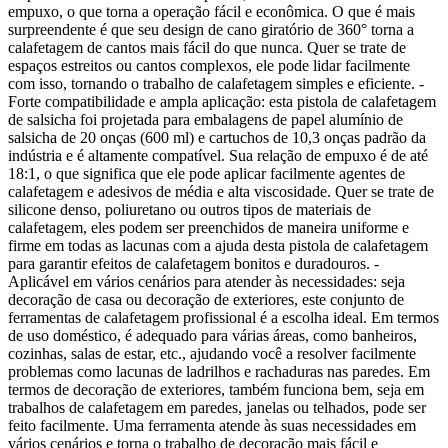
empuxo, o que torna a operação fácil e econômica. O que é mais
surpreendente é que seu design de cano giratório de 360° torna a
calafetagem de cantos mais fácil do que nunca. Quer se trate de
espaços estreitos ou cantos complexos, ele pode lidar facilmente
com isso, tornando o trabalho de calafetagem simples e eficiente. -
Forte compatibilidade e ampla aplicação: esta pistola de calafetagem
de salsicha foi projetada para embalagens de papel alumínio de
salsicha de 20 onças (600 ml) e cartuchos de 10,3 onças padrão da
indústria e é altamente compatível. Sua relação de empuxo é de até
18:1, o que significa que ele pode aplicar facilmente agentes de
calafetagem e adesivos de média e alta viscosidade. Quer se trate de
silicone denso, poliuretano ou outros tipos de materiais de
calafetagem, eles podem ser preenchidos de maneira uniforme e
firme em todas as lacunas com a ajuda desta pistola de calafetagem
para garantir efeitos de calafetagem bonitos e duradouros. -
Aplicável em vários cenários para atender às necessidades: seja
decoração de casa ou decoração de exteriores, este conjunto de
ferramentas de calafetagem profissional é a escolha ideal. Em termos
de uso doméstico, é adequado para várias áreas, como banheiros,
cozinhas, salas de estar, etc., ajudando você a resolver facilmente
problemas como lacunas de ladrilhos e rachaduras nas paredes. Em
termos de decoração de exteriores, também funciona bem, seja em
trabalhos de calafetagem em paredes, janelas ou telhados, pode ser
feito facilmente. Uma ferramenta atende às suas necessidades em
vários cenários e torna o trabalho de decoração mais fácil e