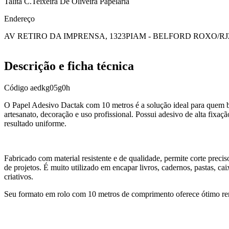
Talita C.Teixeira De Oliveira Papelaria
Endereço
AV RETIRO DA IMPRENSA, 1323
PIAM - BELFORD ROXO/RJ
Descrição e ficha técnica
Código
aedkg05g0h
O Papel Adesivo Dactak com 10 metros é a solução ideal para quem bu
artesanato, decoração e uso profissional. Possui adesivo de alta fixaçã
resultado uniforme.
Fabricado com material resistente e de qualidade, permite corte preciso
de projetos. É muito utilizado em encapar livros, cadernos, pastas, ca
criativos.
Seu formato em rolo com 10 metros de comprimento oferece ótimo re