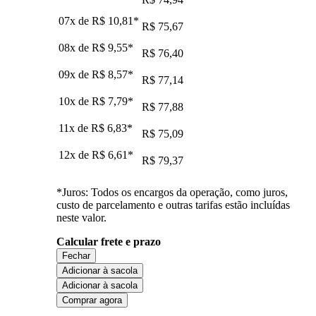
07x de
R$ 10,81
*
R$ 75,67
08x de
R$ 9,55
*
R$ 76,40
09x de
R$ 8,57
*
R$ 77,14
10x de
R$ 7,79
*
R$ 77,88
11x de
R$ 6,83
*
R$ 75,09
12x de
R$ 6,61
*
R$ 79,37
*Juros: Todos os encargos da operação, como juros,
custo de parcelamento e outras tarifas estão incluídas
neste valor.
Calcular frete e prazo
Fechar
Adicionar à sacola
Adicionar à sacola
Comprar agora