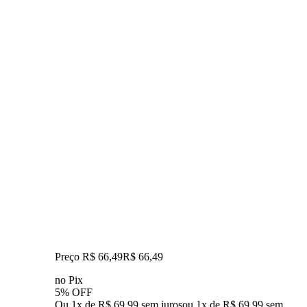
Preço R$ 66,49
R$
66
,
49
no Pix
5% OFF
Ou 1x de R$ 69,99 sem juros
ou
1
x de
R$ 69,99
sem