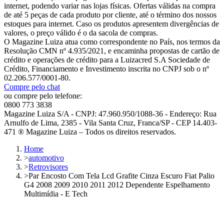
internet, podendo variar nas lojas físicas. Ofertas válidas na compra
de até 5 peças de cada produto por cliente, até o término dos nossos
estoques para internet. Caso os produtos apresentem divergências de
valores, o preço válido é o da sacola de compras.
O Magazine Luiza atua como correspondente no País, nos termos da
Resolução CMN nº 4.935/2021, e encaminha propostas de cartão de
crédito e operações de crédito para a Luizacred S.A Sociedade de
Crédito, Financiamento e Investimento inscrita no CNPJ sob o nº
02.206.577/0001-80.
Compre pelo chat
ou compre pelo telefone:
0800 773 3838
Magazine Luiza S/A - CNPJ: 47.960.950/1088-36 - Endereço: Rua
Arnulfo de Lima, 2385 - Vila Santa Cruz, Franca/SP - CEP 14.403-
471 ® Magazine Luiza – Todos os direitos reservados.
Home
>
automotivo
>
Retrovisores
>
Par Encosto Com Tela Lcd Grafite Cinza Escuro Fiat Palio
G4 2008 2009 2010 2011 2012 Dependente Espelhamento
Multimídia - E Tech