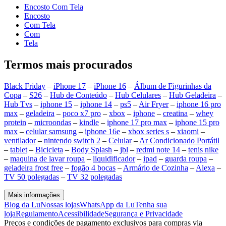
Encosto Com Tela
Encosto
Com Tela
Com
Tela
Termos mais procurados
Black Friday
–
iPhone 17
–
iPhone 16
–
Álbum de Figurinhas da
Copa
–
S26
–
Hub de Conteúdo
–
Hub Celulares
–
Hub Geladeira
–
Hub Tvs
–
iphone 15
–
iphone 14
–
ps5
–
Air Fryer
–
iphone 16 pro
max
–
geladeira
–
poco x7 pro
–
xbox
–
iphone
–
creatina
–
whey
protein
–
microondas
–
kindle
–
iphone 17 pro max
–
iphone 15 pro
max
–
celular samsung
–
iphone 16e
–
xbox series s
–
xiaomi
–
ventilador
–
nintendo switch 2
–
Celular
–
Ar Condicionado Portátil
–
tablet
–
Bicicleta
–
Body Splash
–
jbl
–
redmi note 14
–
tenis nike
–
maquina de lavar roupa
–
liquidificador
–
ipad
–
guarda roupa
–
geladeira frost free
–
fogão 4 bocas
–
Armário de Cozinha
–
Alexa
–
TV 50 polegadas
–
TV 32 polegadas
Mais informações
Blog da Lu
Nossas lojas
WhatsApp da Lu
Tenha sua
loja
Regulamento
Acessibilidade
Segurança e Privacidade
Preços e condições de pagamento exclusivos para compras via