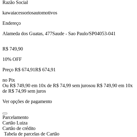
Razão Social
kawaiacessoriosautomotivos
Endereço
Alameda dos Guatas, 477
Saude - Sao Paulo/SP
04053-041
R$ 749,90
10% OFF
Preço R$ 674,91
R$
674
,
91
no Pix
Ou R$ 749,90 em 10x de R$ 74,99 sem juros
ou
R$ 749,90
em
10
x
de
R$ 74,99
sem juros
Ver opções de pagamento
Parcelamento
Cartão Luiza
Cartão de crédito
Tabela de parcelas de Cartão