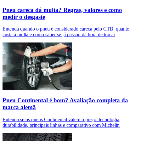
Pneu careca dá multa? Regras, valores e como
medir o desgaste
Entenda quando o pneu é considerado careca pelo CTB, quanto
custa a multa e como saber se já passou da hora de trocar
Pneu Continental é bom? Avaliação completa da
marca alemã
Entenda se os pneus Continental valem o preço: tecnologia,
durabilidade, principais linhas e comparativo com Michelin