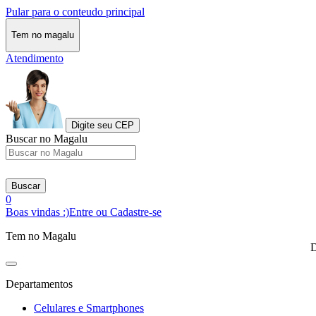
Pular para o conteudo principal
Tem no magalu
Atendimento
Digite seu CEP
Buscar no Magalu
Buscar
0
Boas vindas :)
Entre ou Cadastre-se
Tem no Magalu
D
Departamentos
Celulares e Smartphones