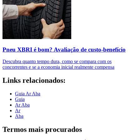
Pneu XBRI é bom? Avaliação de custo-benefício
Descubra quanto tempo dura, como se compara com os
concorrentes e se a economia inicial realmente compensa
Links relacionados:
Guia Ar Aba
Guia
Ar Aba
Ar
Aba
Termos mais procurados