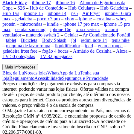
Black Friday
–
iPhone 17
–
iPhone 16
–
Álbum de Figurinhas da
Copa
–
S26
–
Hub de Conteúdo
–
Hub Celulares
–
Hub Geladeira
–
Hub Tvs
–
iphone 15
–
iphone 14
–
ps5
–
Air Fryer
–
iphone 16 pro
max
–
geladeira
–
poco x7 pro
–
xbox
–
iphone
–
creatina
–
whey
protein
–
microondas
–
kindle
–
iphone 17 pro max
–
iphone 15 pro
max
–
celular samsung
–
iphone 16e
–
xbox series s
–
xiaomi
–
ventilador
–
nintendo switch 2
–
Celular
–
Ar Condicionado Portátil
–
tablet
–
Bicicleta
–
Body Splash
–
jbl
–
redmi note 14
–
tenis nike
–
maquina de lavar roupa
–
liquidificador
–
ipad
–
guarda roupa
–
geladeira frost free
–
fogão 4 bocas
–
Armário de Cozinha
–
Alexa
–
TV 50 polegadas
–
TV 32 polegadas
Mais informações
Blog da Lu
Nossas lojas
WhatsApp da Lu
Tenha sua
loja
Regulamento
Acessibilidade
Segurança e Privacidade
Preços e condições de pagamento exclusivos para compras via
internet, podendo variar nas lojas físicas. Ofertas válidas na compra
de até 5 peças de cada produto por cliente, até o término dos nossos
estoques para internet. Caso os produtos apresentem divergências de
valores, o preço válido é o da sacola de compras.
O Magazine Luiza atua como correspondente no País, nos termos da
Resolução CMN nº 4.935/2021, e encaminha propostas de cartão de
crédito e operações de crédito para a Luizacred S.A Sociedade de
Crédito, Financiamento e Investimento inscrita no CNPJ sob o nº
02.206.577/0001-80.