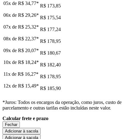
05x de
R$ 34,77
*
R$ 173,85
06x de
R$ 29,26
*
R$ 175,54
07x de
R$ 25,32
*
R$ 177,24
08x de
R$ 22,37
*
R$ 178,95
09x de
R$ 20,07
*
R$ 180,67
10x de
R$ 18,24
*
R$ 182,40
11x de
R$ 16,27
*
R$ 178,95
12x de
R$ 15,49
*
R$ 185,90
*Juros: Todos os encargos da operação, como juros, custo de
parcelamento e outras tarifas estão incluídas neste valor.
Calcular frete e prazo
Fechar
Adicionar à sacola
Adicionar à sacola