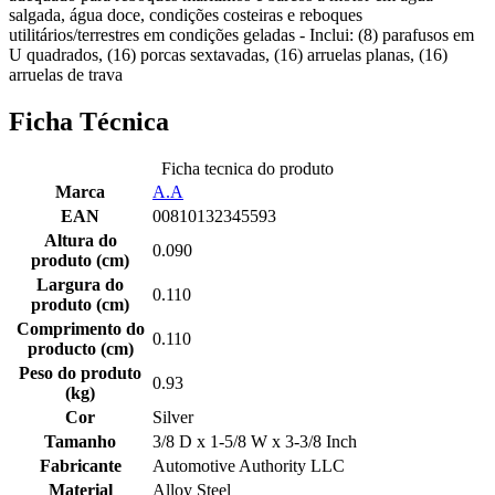
salgada, água doce, condições costeiras e reboques
utilitários/terrestres em condições geladas - Inclui: (8) parafusos em
U quadrados, (16) porcas sextavadas, (16) arruelas planas, (16)
arruelas de trava
Ficha Técnica
Ficha tecnica do produto
Marca
A.A
EAN
00810132345593
Altura do
0.090
produto (cm)
Largura do
0.110
produto (cm)
Comprimento do
0.110
producto (cm)
Peso do produto
0.93
(kg)
Cor
Silver
Tamanho
3/8 D x 1-5/8 W x 3-3/8 Inch
Fabricante
Automotive Authority LLC
Material
Alloy Steel