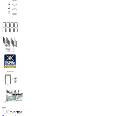
+
4
Favoritar