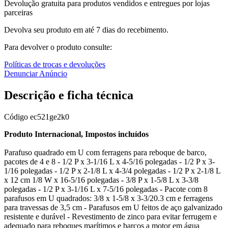
Devolução gratuita para produtos vendidos e entregues por lojas
parceiras
Devolva seu produto em até 7 dias do recebimento.
Para devolver o produto consulte:
Políticas de trocas e devoluções
Denunciar Anúncio
Descrição e ficha técnica
Código
ec521ge2k0
Produto Internacional, Impostos incluídos
Parafuso quadrado em U com ferragens para reboque de barco,
pacotes de 4 e 8 - 1/2 P x 3-1/16 L x 4-5/16 polegadas - 1/2 P x 3-
1/16 polegadas - 1/2 P x 2-1/8 L x 4-3/4 polegadas - 1/2 P x 2-1/8 L
x 12 cm 1/8 W x 16-5/16 polegadas - 3/8 P x 1-5/8 L x 3-3/8
polegadas - 1/2 P x 3-1/16 L x 7-5/16 polegadas - Pacote com 8
parafusos em U quadrados: 3/8 x 1-5/8 x 3-3/20.3 cm e ferragens
para travessas de 3,5 cm - Parafusos em U feitos de aço galvanizado
resistente e durável - Revestimento de zinco para evitar ferrugem e
adequado para reboques marítimos e barcos a motor em água