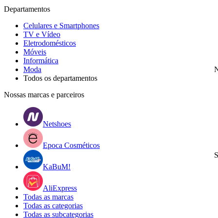
Departamentos
Celulares e Smartphones
TV e Vídeo
Eletrodomésticos
Móveis
Informática
Moda
N
Todos os departamentos
Nossas marcas e parceiros
Netshoes
Epoca Cosméticos
S
KaBuM!
AliExpress
Todas as marcas
Todas as categorias
Todas as subcategorias