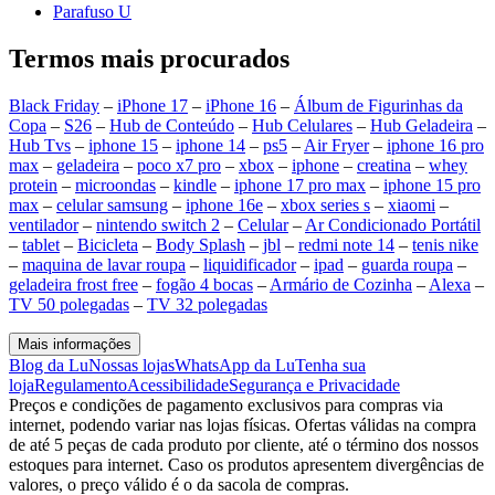
Parafuso U
Termos mais procurados
Black Friday
–
iPhone 17
–
iPhone 16
–
Álbum de Figurinhas da
Copa
–
S26
–
Hub de Conteúdo
–
Hub Celulares
–
Hub Geladeira
–
Hub Tvs
–
iphone 15
–
iphone 14
–
ps5
–
Air Fryer
–
iphone 16 pro
max
–
geladeira
–
poco x7 pro
–
xbox
–
iphone
–
creatina
–
whey
protein
–
microondas
–
kindle
–
iphone 17 pro max
–
iphone 15 pro
max
–
celular samsung
–
iphone 16e
–
xbox series s
–
xiaomi
–
ventilador
–
nintendo switch 2
–
Celular
–
Ar Condicionado Portátil
–
tablet
–
Bicicleta
–
Body Splash
–
jbl
–
redmi note 14
–
tenis nike
–
maquina de lavar roupa
–
liquidificador
–
ipad
–
guarda roupa
–
geladeira frost free
–
fogão 4 bocas
–
Armário de Cozinha
–
Alexa
–
TV 50 polegadas
–
TV 32 polegadas
Mais informações
Blog da Lu
Nossas lojas
WhatsApp da Lu
Tenha sua
loja
Regulamento
Acessibilidade
Segurança e Privacidade
Preços e condições de pagamento exclusivos para compras via
internet, podendo variar nas lojas físicas. Ofertas válidas na compra
de até 5 peças de cada produto por cliente, até o término dos nossos
estoques para internet. Caso os produtos apresentem divergências de
valores, o preço válido é o da sacola de compras.