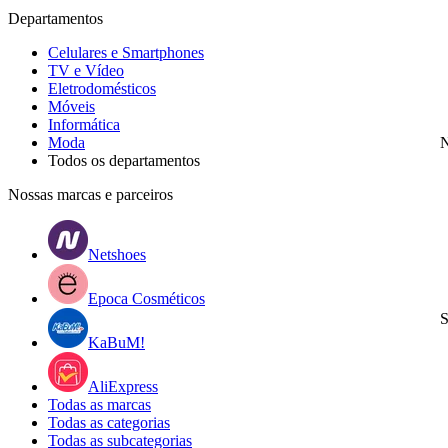
Departamentos
Celulares e Smartphones
TV e Vídeo
Eletrodomésticos
Móveis
Informática
Moda
N
Todos os departamentos
Nossas marcas e parceiros
Netshoes
Epoca Cosméticos
S
KaBuM!
AliExpress
Todas as marcas
Todas as categorias
Todas as subcategorias