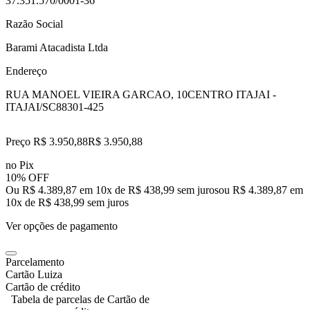
37.351.570/0001-36
Razão Social
Barami Atacadista Ltda
Endereço
RUA MANOEL VIEIRA GARCAO, 10
CENTRO ITAJAI -
ITAJAI/SC
88301-425
Preço R$ 3.950,88
R$
3.950
,
88
no Pix
10% OFF
Ou R$ 4.389,87 em 10x de R$ 438,99 sem juros
ou
R$ 4.389,87
em
10
x de
R$ 438,99
sem juros
Ver opções de pagamento
Parcelamento
Cartão Luiza
Cartão de crédito
Tabela de parcelas de Cartão de