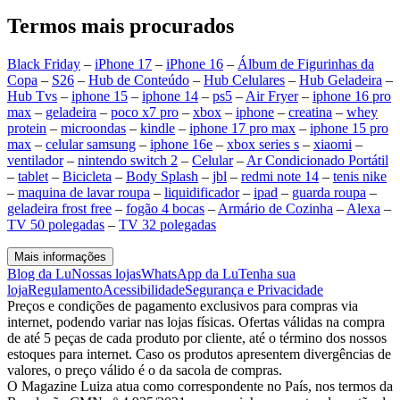
Termos mais procurados
Black Friday
–
iPhone 17
–
iPhone 16
–
Álbum de Figurinhas da
Copa
–
S26
–
Hub de Conteúdo
–
Hub Celulares
–
Hub Geladeira
–
Hub Tvs
–
iphone 15
–
iphone 14
–
ps5
–
Air Fryer
–
iphone 16 pro
max
–
geladeira
–
poco x7 pro
–
xbox
–
iphone
–
creatina
–
whey
protein
–
microondas
–
kindle
–
iphone 17 pro max
–
iphone 15 pro
max
–
celular samsung
–
iphone 16e
–
xbox series s
–
xiaomi
–
ventilador
–
nintendo switch 2
–
Celular
–
Ar Condicionado Portátil
–
tablet
–
Bicicleta
–
Body Splash
–
jbl
–
redmi note 14
–
tenis nike
–
maquina de lavar roupa
–
liquidificador
–
ipad
–
guarda roupa
–
geladeira frost free
–
fogão 4 bocas
–
Armário de Cozinha
–
Alexa
–
TV 50 polegadas
–
TV 32 polegadas
Mais informações
Blog da Lu
Nossas lojas
WhatsApp da Lu
Tenha sua
loja
Regulamento
Acessibilidade
Segurança e Privacidade
Preços e condições de pagamento exclusivos para compras via
internet, podendo variar nas lojas físicas. Ofertas válidas na compra
de até 5 peças de cada produto por cliente, até o término dos nossos
estoques para internet. Caso os produtos apresentem divergências de
valores, o preço válido é o da sacola de compras.
O Magazine Luiza atua como correspondente no País, nos termos da