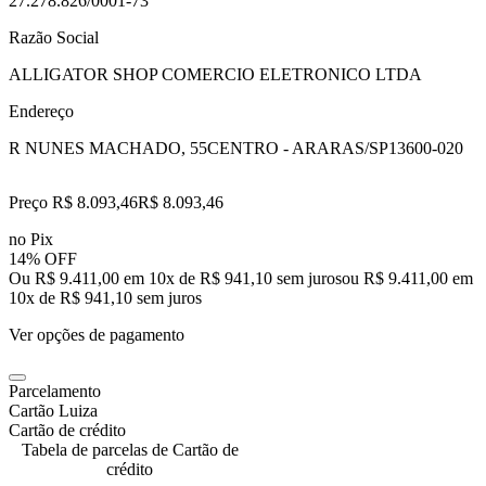
27.278.826/0001-73
Razão Social
ALLIGATOR SHOP COMERCIO ELETRONICO LTDA
Endereço
R NUNES MACHADO, 55
CENTRO - ARARAS/SP
13600-020
Preço R$ 8.093,46
R$
8.093
,
46
no Pix
14% OFF
Ou R$ 9.411,00 em 10x de R$ 941,10 sem juros
ou
R$ 9.411,00
em
10
x de
R$ 941,10
sem juros
Ver opções de pagamento
Parcelamento
Cartão Luiza
Cartão de crédito
Tabela de parcelas de Cartão de
crédito