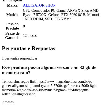
Embalagem
Marca
ALLIGATOR SHOP
CPU Computador PC Gamer ARVEX Shop AMD
Modelo
Ryzen 7 5700X, Geforce RTX 5060 8GB, Memória
16GB DDR4, SSD 1TB NVMe
Peso do
8
Produto
Prazo de
12 meses
Garantia
Perguntas e Respostas
1 perguntas respondidas
Esse produto possui alguma versão com 32 gb de
memória ram?
Temos, sim, segue link https://www.magazineluiza.com.br/pc-
gamer-alligator-shop-amd-ryzen-7-5700x-geforce-rtx-5060-8gb-
memoria-32gb-ddr4-ssd-1tb-nvme/p/bgb4bk5fc4/in/pcgm/?
seller_id=alligatorshop
7 meses