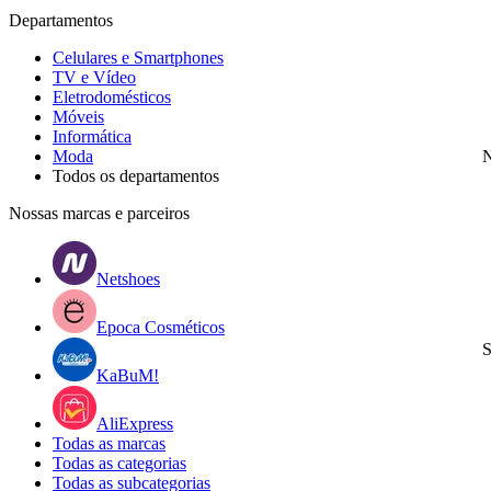
Departamentos
Celulares e Smartphones
TV e Vídeo
Eletrodomésticos
Móveis
Informática
Moda
N
Todos os departamentos
Nossas marcas e parceiros
Netshoes
Epoca Cosméticos
S
KaBuM!
AliExpress
Todas as marcas
Todas as categorias
Todas as subcategorias