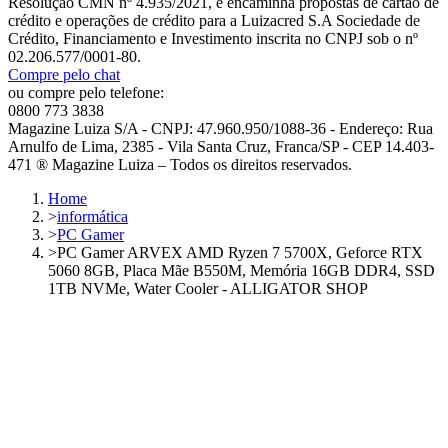
Resolução CMN nº 4.935/2021, e encaminha propostas de cartão de
crédito e operações de crédito para a Luizacred S.A Sociedade de
Crédito, Financiamento e Investimento inscrita no CNPJ sob o nº
02.206.577/0001-80.
Compre pelo chat
ou compre pelo telefone:
0800 773 3838
Magazine Luiza S/A - CNPJ: 47.960.950/1088-36 - Endereço: Rua
Arnulfo de Lima, 2385 - Vila Santa Cruz, Franca/SP - CEP 14.403-
471 ® Magazine Luiza – Todos os direitos reservados.
Home
>
informática
>
PC Gamer
>
PC Gamer ARVEX AMD Ryzen 7 5700X, Geforce RTX
5060 8GB, Placa Mãe B550M, Memória 16GB DDR4, SSD
1TB NVMe, Water Cooler - ALLIGATOR SHOP