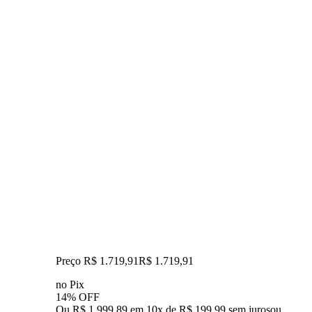
Preço R$ 1.719,91
R$
1.719
,
91
no Pix
14% OFF
Ou R$ 1.999,89 em 10x de R$ 199,99 sem juros
ou