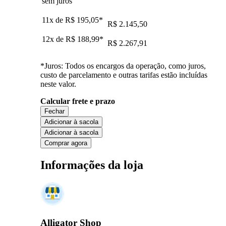
sem juros
11x de
R$ 195,05
*
R$ 2.145,50
12x de
R$ 188,99
*
R$ 2.267,91
*Juros: Todos os encargos da operação, como juros,
custo de parcelamento e outras tarifas estão incluídas
neste valor.
Calcular frete e prazo
Fechar
Adicionar à sacola
Adicionar à sacola
Comprar agora
Informações da loja
Alligator Shop