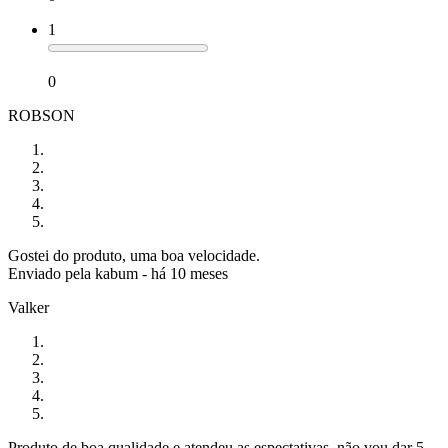
1
0
ROBSON
Gostei do produto, uma boa velocidade.
Enviado pela
kabum
-
há 10 meses
Valker
Produto de boa qualidade e atendeu as espectativas, não vou dar 5