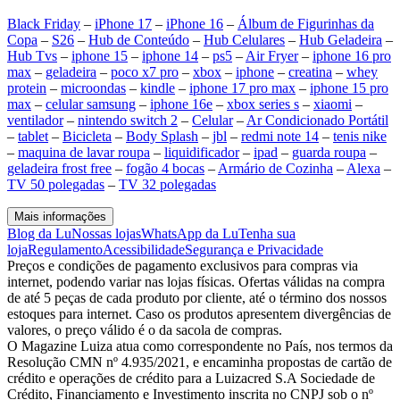
Black Friday
–
iPhone 17
–
iPhone 16
–
Álbum de Figurinhas da
Copa
–
S26
–
Hub de Conteúdo
–
Hub Celulares
–
Hub Geladeira
–
Hub Tvs
–
iphone 15
–
iphone 14
–
ps5
–
Air Fryer
–
iphone 16 pro
max
–
geladeira
–
poco x7 pro
–
xbox
–
iphone
–
creatina
–
whey
protein
–
microondas
–
kindle
–
iphone 17 pro max
–
iphone 15 pro
max
–
celular samsung
–
iphone 16e
–
xbox series s
–
xiaomi
–
ventilador
–
nintendo switch 2
–
Celular
–
Ar Condicionado Portátil
–
tablet
–
Bicicleta
–
Body Splash
–
jbl
–
redmi note 14
–
tenis nike
–
maquina de lavar roupa
–
liquidificador
–
ipad
–
guarda roupa
–
geladeira frost free
–
fogão 4 bocas
–
Armário de Cozinha
–
Alexa
–
TV 50 polegadas
–
TV 32 polegadas
Mais informações
Blog da Lu
Nossas lojas
WhatsApp da Lu
Tenha sua
loja
Regulamento
Acessibilidade
Segurança e Privacidade
Preços e condições de pagamento exclusivos para compras via
internet, podendo variar nas lojas físicas. Ofertas válidas na compra
de até 5 peças de cada produto por cliente, até o término dos nossos
estoques para internet. Caso os produtos apresentem divergências de
valores, o preço válido é o da sacola de compras.
O Magazine Luiza atua como correspondente no País, nos termos da
Resolução CMN nº 4.935/2021, e encaminha propostas de cartão de
crédito e operações de crédito para a Luizacred S.A Sociedade de
Crédito, Financiamento e Investimento inscrita no CNPJ sob o nº