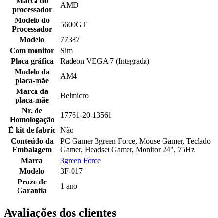
Marca do
AMD
processador
Modelo do
5600GT
Processador
Modelo
77387
Com monitor
Sim
Placa gráfica
Radeon VEGA 7 (Integrada)
Modelo da
AM4
placa-mãe
Marca da
Belmicro
placa-mãe
Nr. de
17761-20-13561
Homologação
É kit de fabric
Não
Conteúdo da
PC Gamer 3green Force, Mouse Gamer, Teclado
Embalagem
Gamer, Headset Gamer, Monitor 24", 75Hz
Marca
3green Force
Modelo
3F-017
Prazo de
1 ano
Garantia
Avaliações dos clientes