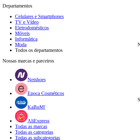
Departamentos
Celulares e Smartphones
TV e Vídeo
Eletrodomésticos
Móveis
Informática
Moda
N
Todos os departamentos
Nossas marcas e parceiros
Netshoes
Epoca Cosméticos
S
KaBuM!
AliExpress
Todas as marcas
Todas as categorias
Todas as subcategorias