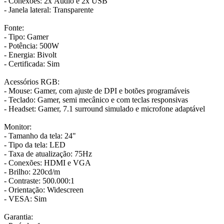
- Conexões: 2x Áudio e 2x USB
- Janela lateral: Transparente
Fonte:
- Tipo: Gamer
- Potência: 500W
- Energia: Bivolt
- Certificada: Sim
Acessórios RGB:
- Mouse: Gamer, com ajuste de DPI e botões programáveis
- Teclado: Gamer, semi mecânico e com teclas responsivas
- Headset: Gamer, 7.1 surround simulado e microfone adaptável
Monitor:
- Tamanho da tela: 24"
- Tipo da tela: LED
- Taxa de atualização: 75Hz
- Conexões: HDMI e VGA
- Brilho: 220cd/m
- Contraste: 500.000:1
- Orientação: Widescreen
- VESA: Sim
Garantia: