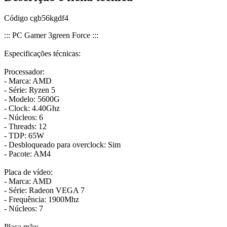
Código
cgb56kgdf4
::: PC Gamer 3green Force :::
Especificações técnicas:
Processador:
- Marca: AMD
- Série: Ryzen 5
- Modelo: 5600G
- Clock: 4.40Ghz
- Núcleos: 6
- Threads: 12
- TDP: 65W
- Desbloqueado para overclock: Sim
- Pacote: AM4
Placa de vídeo:
- Marca: AMD
- Série: Radeon VEGA 7
- Frequência: 1900Mhz
- Núcleos: 7
Placa mãe: