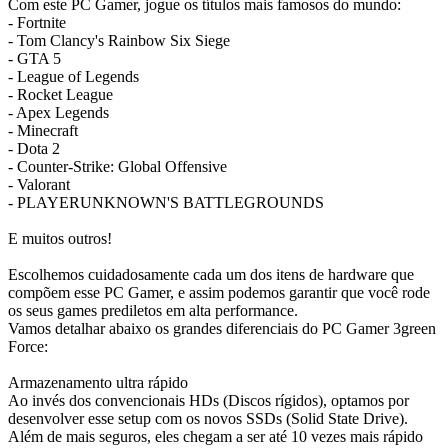
Com este PC Gamer, jogue os títulos mais famosos do mundo:
- Fortnite
- Tom Clancy's Rainbow Six Siege
- GTA 5
- League of Legends
- Rocket League
- Apex Legends
- Minecraft
- Dota 2
- Counter-Strike: Global Offensive
- Valorant
- PLAYERUNKNOWN'S BATTLEGROUNDS
E muitos outros!
Escolhemos cuidadosamente cada um dos itens de hardware que
compõem esse PC Gamer, e assim podemos garantir que você rode
os seus games prediletos em alta performance.
Vamos detalhar abaixo os grandes diferenciais do PC Gamer 3green
Force:
Armazenamento ultra rápido
Ao invés dos convencionais HDs (Discos rígidos), optamos por
desenvolver esse setup com os novos SSDs (Solid State Drive).
Além de mais seguros, eles chegam a ser até 10 vezes mais rápido