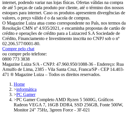
internet, podendo variar nas lojas físicas. Ofertas válidas na compra
de até 5 peças de cada produto por cliente, até o término dos nossos
estoques para internet. Caso os produtos apresentem divergências de
valores, o preço válido é o da sacola de compras.
O Magazine Luiza atua como correspondente no País, nos termos da
Resolução CMN nº 4.935/2021, e encaminha propostas de cartão de
crédito e operações de crédito para a Luizacred S.A Sociedade de
Crédito, Financiamento e Investimento inscrita no CNPJ sob o nº
02.206.577/0001-80.
Compre pelo chat
ou compre pelo telefone:
0800 773 3838
Magazine Luiza S/A - CNPJ: 47.960.950/1088-36 - Endereço: Rua
Arnulfo de Lima, 2385 - Vila Santa Cruz, Franca/SP - CEP 14.403-
471 ® Magazine Luiza – Todos os direitos reservados.
Home
>
informática
>
PC Gamer
>
PC Gamer Completo AMD Ryzen 5 5600G, Gráficos
Radeon VEGA 7, 16GB DDR4, SSD 256GB, Fonte 500W,
Monitor 24" 75Hz, 3green Force - 3F-021