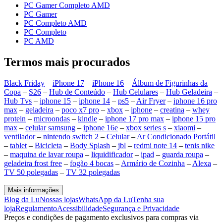
PC Gamer Completo AMD
PC Gamer
PC Completo AMD
PC Completo
PC AMD
Termos mais procurados
Black Friday
–
iPhone 17
–
iPhone 16
–
Álbum de Figurinhas da
Copa
–
S26
–
Hub de Conteúdo
–
Hub Celulares
–
Hub Geladeira
–
Hub Tvs
–
iphone 15
–
iphone 14
–
ps5
–
Air Fryer
–
iphone 16 pro
max
–
geladeira
–
poco x7 pro
–
xbox
–
iphone
–
creatina
–
whey
protein
–
microondas
–
kindle
–
iphone 17 pro max
–
iphone 15 pro
max
–
celular samsung
–
iphone 16e
–
xbox series s
–
xiaomi
–
ventilador
–
nintendo switch 2
–
Celular
–
Ar Condicionado Portátil
–
tablet
–
Bicicleta
–
Body Splash
–
jbl
–
redmi note 14
–
tenis nike
–
maquina de lavar roupa
–
liquidificador
–
ipad
–
guarda roupa
–
geladeira frost free
–
fogão 4 bocas
–
Armário de Cozinha
–
Alexa
–
TV 50 polegadas
–
TV 32 polegadas
Mais informações
Blog da Lu
Nossas lojas
WhatsApp da Lu
Tenha sua
loja
Regulamento
Acessibilidade
Segurança e Privacidade
Preços e condições de pagamento exclusivos para compras via