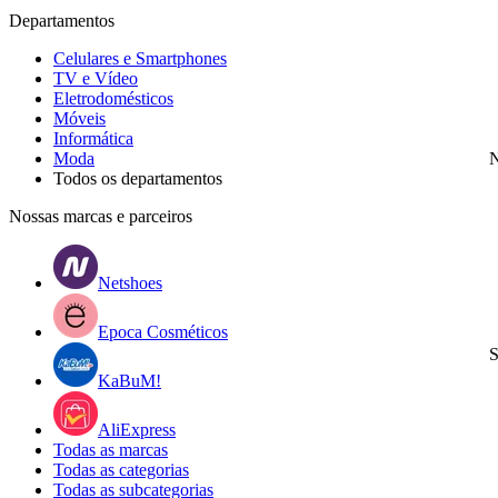
Departamentos
Celulares e Smartphones
TV e Vídeo
Eletrodomésticos
Móveis
Informática
Moda
N
Todos os departamentos
Nossas marcas e parceiros
Netshoes
Epoca Cosméticos
S
KaBuM!
AliExpress
Todas as marcas
Todas as categorias
Todas as subcategorias