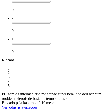
0
2
0
1
0
Richard
PC bem ok intermediario me atende super bem, nao deu nenhum
problema depois de bastante tempo de uso.
Enviado pela
kabum
-
há 10 meses
Ver todas as avaliações