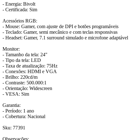
- Energia: Bivolt
- Certificada: Sim
Acessórios RGB:
- Mouse: Gamer, com ajuste de DPI e botões programáveis
- Teclado: Gamer, semi mecânico e com teclas responsivas
- Headset: Gamer, 7.1 surround simulado e microfone adaptável
Monitor:
- Tamanho da tela: 24"
- Tipo da tela: LED
- Taxa de atualização: 75Hz
- Conexões: HDMI e VGA
- Brilho: 220cd/m
- Contraste: 500.000:1
- Orientação: Widescreen
- VESA: Sim
Garantia:
- Período: 1 ano
- Cobertura: Nacional
Sku: 77391
Observações: