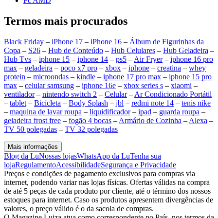
Pc AMD
Termos mais procurados
Black Friday
–
iPhone 17
–
iPhone 16
–
Álbum de Figurinhas da
Copa
–
S26
–
Hub de Conteúdo
–
Hub Celulares
–
Hub Geladeira
–
Hub Tvs
–
iphone 15
–
iphone 14
–
ps5
–
Air Fryer
–
iphone 16 pro
max
–
geladeira
–
poco x7 pro
–
xbox
–
iphone
–
creatina
–
whey
protein
–
microondas
–
kindle
–
iphone 17 pro max
–
iphone 15 pro
max
–
celular samsung
–
iphone 16e
–
xbox series s
–
xiaomi
–
ventilador
–
nintendo switch 2
–
Celular
–
Ar Condicionado Portátil
–
tablet
–
Bicicleta
–
Body Splash
–
jbl
–
redmi note 14
–
tenis nike
–
maquina de lavar roupa
–
liquidificador
–
ipad
–
guarda roupa
–
geladeira frost free
–
fogão 4 bocas
–
Armário de Cozinha
–
Alexa
–
TV 50 polegadas
–
TV 32 polegadas
Mais informações
Blog da Lu
Nossas lojas
WhatsApp da Lu
Tenha sua
loja
Regulamento
Acessibilidade
Segurança e Privacidade
Preços e condições de pagamento exclusivos para compras via
internet, podendo variar nas lojas físicas. Ofertas válidas na compra
de até 5 peças de cada produto por cliente, até o término dos nossos
estoques para internet. Caso os produtos apresentem divergências de
valores, o preço válido é o da sacola de compras.
O Magazine Luiza atua como correspondente no País, nos termos da