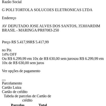
Razão Social
G POLI TORTOLA SOLUCOES ELETRONICAS LTDA
Endereço
AV DEPUTADO JOSE ALVES DOS SANTOS, 3530
JARDIM
BRASIL - MARINGA/PR
87083-250
Preço R$ 5.417,99
R$
5.417
,
99
no Pix
14% OFF
Ou R$ 6.299,99 em 10x de R$ 630,00 sem juros
ou
R$ 6.299,99
em
10
x de
R$ 630,00
sem juros
Ver opções de pagamento
Parcelamento
Cartão Luiza
Cartão de crédito
Tabela de parcelas de Cartão de
crédito
Parcelas
Total