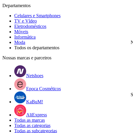
Departamentos
Celulares e Smartphones
TV e Vídeo
Eletrodomésticos
Móveis
Informática
Moda
N
Todos os departamentos
Nossas marcas e parceiros
Netshoes
Epoca Cosméticos
S
KaBuM!
AliExpress
Todas as marcas
Todas as categorias
Todas as subcategorias