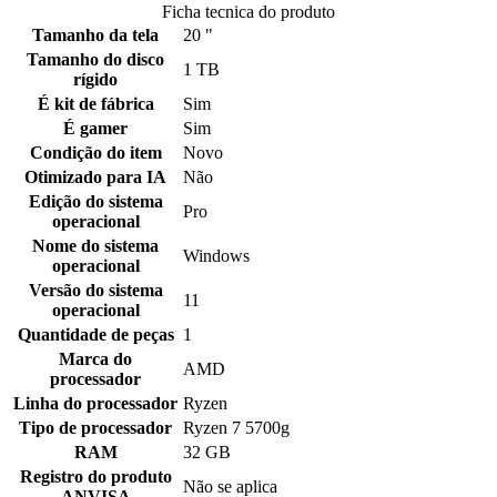
Ficha tecnica do produto
Tamanho da tela
20 "
Tamanho do disco
1 TB
rígido
É kit de fábrica
Sim
É gamer
Sim
Condição do item
Novo
Otimizado para IA
Não
Edição do sistema
Pro
operacional
Nome do sistema
Windows
operacional
Versão do sistema
11
operacional
Quantidade de peças
1
Marca do
AMD
processador
Linha do processador
Ryzen
Tipo de processador
Ryzen 7 5700g
RAM
32 GB
Registro do produto
Não se aplica
ANVISA