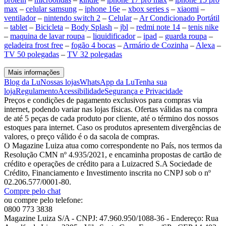
max
–
celular samsung
–
iphone 16e
–
xbox series s
–
xiaomi
–
ventilador
–
nintendo switch 2
–
Celular
–
Ar Condicionado Portátil
–
tablet
–
Bicicleta
–
Body Splash
–
jbl
–
redmi note 14
–
tenis nike
–
maquina de lavar roupa
–
liquidificador
–
ipad
–
guarda roupa
–
geladeira frost free
–
fogão 4 bocas
–
Armário de Cozinha
–
Alexa
–
TV 50 polegadas
–
TV 32 polegadas
Mais informações
Blog da Lu
Nossas lojas
WhatsApp da Lu
Tenha sua
loja
Regulamento
Acessibilidade
Segurança e Privacidade
Preços e condições de pagamento exclusivos para compras via
internet, podendo variar nas lojas físicas. Ofertas válidas na compra
de até 5 peças de cada produto por cliente, até o término dos nossos
estoques para internet. Caso os produtos apresentem divergências de
valores, o preço válido é o da sacola de compras.
O Magazine Luiza atua como correspondente no País, nos termos da
Resolução CMN nº 4.935/2021, e encaminha propostas de cartão de
crédito e operações de crédito para a Luizacred S.A Sociedade de
Crédito, Financiamento e Investimento inscrita no CNPJ sob o nº
02.206.577/0001-80.
Compre pelo chat
ou compre pelo telefone:
0800 773 3838
Magazine Luiza S/A - CNPJ: 47.960.950/1088-36 - Endereço: Rua