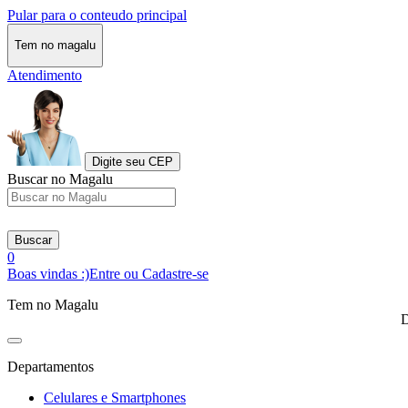
Pular para o conteudo principal
Tem no magalu
Atendimento
Digite seu CEP
Buscar no Magalu
Buscar
0
Boas vindas :)
Entre ou Cadastre-se
Tem no Magalu
D
Departamentos
Celulares e Smartphones