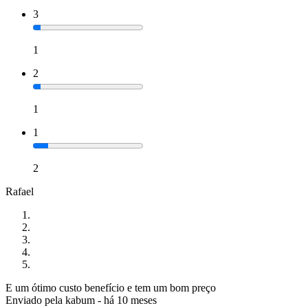
3
1
2
1
1
2
Rafael
E um ótimo custo benefício e tem um bom preço
Enviado pela
kabum
-
há 10 meses