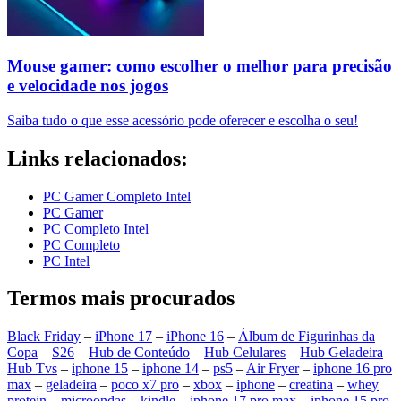
Mouse gamer: como escolher o melhor para precisão
e velocidade nos jogos
Saiba tudo o que esse acessório pode oferecer e escolha o seu!
Links relacionados:
PC Gamer Completo Intel
PC Gamer
PC Completo Intel
PC Completo
PC Intel
Termos mais procurados
Black Friday
–
iPhone 17
–
iPhone 16
–
Álbum de Figurinhas da
Copa
–
S26
–
Hub de Conteúdo
–
Hub Celulares
–
Hub Geladeira
–
Hub Tvs
–
iphone 15
–
iphone 14
–
ps5
–
Air Fryer
–
iphone 16 pro
max
–
geladeira
–
poco x7 pro
–
xbox
–
iphone
–
creatina
–
whey
protein
–
microondas
–
kindle
–
iphone 17 pro max
–
iphone 15 pro