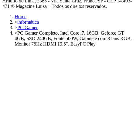
Arnulfo de Lima, 2385 - Vila Santa Cruz, Franca/SP - CEP 14.403-
471 ® Magazine Luiza – Todos os direitos reservados.
Home
>
informática
>
PC Gamer
>
PC Gamer Completo, Intel Core i7, 16GB, Geforce GT
4GB, SSD 240GB, Fonte 500W, Gabinete com 3 fans RGB,
Monitor 75Hz HDMI 19.5", EasyPC Play