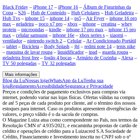
Black Friday
–
iPhone 17
–
iPhone 16
–
Álbum de Figurinhas da
Copa
–
S26
–
Hub de Conteúdo
–
Hub Celulares
–
Hub Geladeira
–
Hub Tvs
–
iphone 15
–
iphone 14
–
ps5
–
Air Fryer
–
iphone 16 pro
max
–
geladeira
–
poco x7 pro
–
xbox
–
iphone
–
creatina
–
whey
protein
–
microondas
–
kindle
–
iphone 17 pro max
–
iphone 15 pro
max
–
celular samsung
–
iphone 16e
–
xbox series s
–
xiaomi
–
ventilador
–
nintendo switch 2
–
Celular
–
Ar Condicionado Portátil
–
tablet
–
Bicicleta
–
Body Splash
–
jbl
–
redmi note 14
–
tenis nike
–
maquina de lavar roupa
–
liquidificador
–
ipad
–
guarda roupa
–
geladeira frost free
–
fogão 4 bocas
–
Armário de Cozinha
–
Alexa
–
TV 50 polegadas
–
TV 32 polegadas
Mais informações
Blog da Lu
Nossas lojas
WhatsApp da Lu
Tenha sua
loja
Regulamento
Acessibilidade
Segurança e Privacidade
Preços e condições de pagamento exclusivos para compras via
internet, podendo variar nas lojas físicas. Ofertas válidas na compra
de até 5 peças de cada produto por cliente, até o término dos nossos
estoques para internet. Caso os produtos apresentem divergências de
valores, o preço válido é o da sacola de compras.
O Magazine Luiza atua como correspondente no País, nos termos da
Resolução CMN nº 4.935/2021, e encaminha propostas de cartão de
crédito e operações de crédito para a Luizacred S.A Sociedade de
Crédito, Financiamento e Investimento inscrita no CNPJ sob o nº