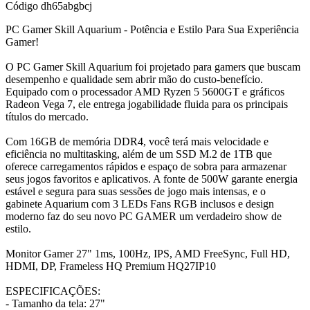
Código
dh65abgbcj
PC Gamer Skill Aquarium - Potência e Estilo Para Sua Experiência
Gamer!
O PC Gamer Skill Aquarium foi projetado para gamers que buscam
desempenho e qualidade sem abrir mão do custo-benefício.
Equipado com o processador AMD Ryzen 5 5600GT e gráficos
Radeon Vega 7, ele entrega jogabilidade fluida para os principais
títulos do mercado.
Com 16GB de memória DDR4, você terá mais velocidade e
eficiência no multitasking, além de um SSD M.2 de 1TB que
oferece carregamentos rápidos e espaço de sobra para armazenar
seus jogos favoritos e aplicativos. A fonte de 500W garante energia
estável e segura para suas sessões de jogo mais intensas, e o
gabinete Aquarium com 3 LEDs Fans RGB inclusos e design
moderno faz do seu novo PC GAMER um verdadeiro show de
estilo.
Monitor Gamer 27" 1ms, 100Hz, IPS, AMD FreeSync, Full HD,
HDMI, DP, Frameless HQ Premium HQ27IP10
ESPECIFICAÇÕES:
- Tamanho da tela: 27"