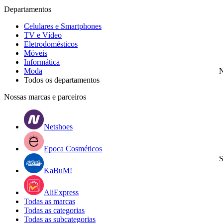
Departamentos
Celulares e Smartphones
TV e Vídeo
Eletrodomésticos
Móveis
Informática
Moda
N
Todos os departamentos
Nossas marcas e parceiros
Netshoes
Epoca Cosméticos
S
KaBuM!
AliExpress
Todas as marcas
Todas as categorias
Todas as subcategorias