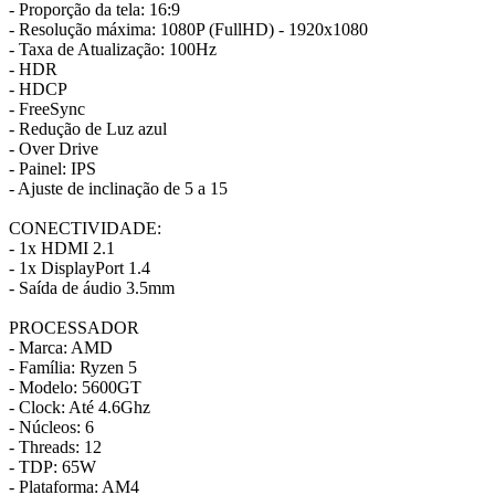
- Proporção da tela: 16:9
- Resolução máxima: 1080P (FullHD) - 1920x1080
- Taxa de Atualização: 100Hz
- HDR
- HDCP
- FreeSync
- Redução de Luz azul
- Over Drive
- Painel: IPS
- Ajuste de inclinação de 5 a 15
CONECTIVIDADE:
- 1x HDMI 2.1
- 1x DisplayPort 1.4
- Saída de áudio 3.5mm
PROCESSADOR
- Marca: AMD
- Família: Ryzen 5
- Modelo: 5600GT
- Clock: Até 4.6Ghz
- Núcleos: 6
- Threads: 12
- TDP: 65W
- Plataforma: AM4