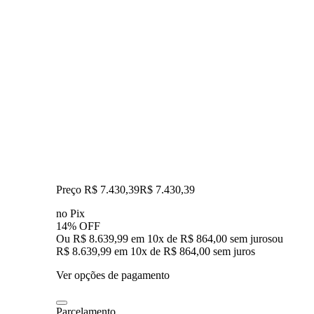
Preço R$ 7.430,39
R$
7.430
,
39
no Pix
14% OFF
Ou R$ 8.639,99 em 10x de R$ 864,00 sem juros
ou
R$ 8.639,99
em
10
x de
R$ 864,00
sem juros
Ver opções de pagamento
Parcelamento