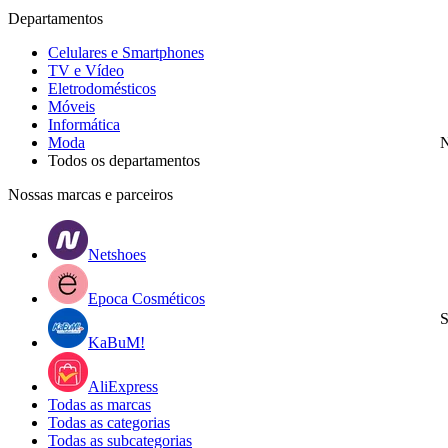
Departamentos
Celulares e Smartphones
TV e Vídeo
Eletrodomésticos
Móveis
Informática
Moda
N
Todos os departamentos
Nossas marcas e parceiros
Netshoes
Epoca Cosméticos
S
KaBuM!
AliExpress
Todas as marcas
Todas as categorias
Todas as subcategorias