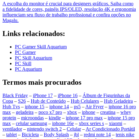
A escolha do monitor é crucial para designers gráficos. Saiba como
a fidelidade de cores, painéis IPS/OLED, resolução 4K e ergonomia
influenciam seu fluxo de trabalho profissional e confira opções no
Magalu.
Links relacionados:
PC Gamer Skill Aquarium
PC Gamer
PC Skill Aquarium
PC Skill
PC Aquarium
Termos mais procurados
Black Friday
–
iPhone 17
–
iPhone 16
–
Álbum de Figurinhas da
Copa
–
S26
–
Hub de Conteúdo
–
Hub Celulares
–
Hub Geladeira
–
Hub Tvs
–
iphone 15
–
iphone 14
–
ps5
–
Air Fryer
–
iphone 16 pro
max
–
geladeira
–
poco x7 pro
–
xbox
–
iphone
–
creatina
–
whey
protein
–
microondas
–
kindle
–
iphone 17 pro max
–
iphone 15 pro
max
–
celular samsung
–
iphone 16e
–
xbox series s
–
xiaomi
–
ventilador
–
nintendo switch 2
–
Celular
–
Ar Condicionado Portátil
–
tablet
–
Bicicleta
–
Body Splash
–
jbl
–
redmi note 14
–
tenis nike