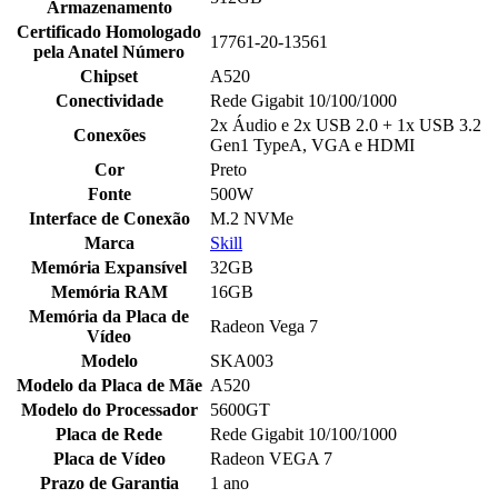
Armazenamento
Certificado Homologado
17761-20-13561
pela Anatel Número
Chipset
A520
Conectividade
Rede Gigabit 10/100/1000
2x Áudio e 2x USB 2.0 + 1x USB 3.2
Conexões
Gen1 TypeA, VGA e HDMI
Cor
Preto
Fonte
500W
Interface de Conexão
M.2 NVMe
Marca
Skill
Memória Expansível
32GB
Memória RAM
16GB
Memória da Placa de
Radeon Vega 7
Vídeo
Modelo
SKA003
Modelo da Placa de Mãe
A520
Modelo do Processador
5600GT
Placa de Rede
Rede Gigabit 10/100/1000
Placa de Vídeo
Radeon VEGA 7
Prazo de Garantia
1 ano