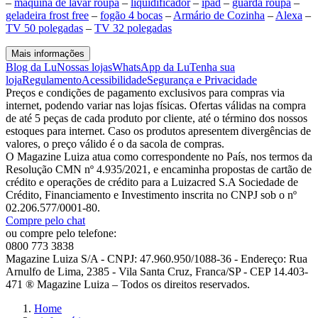
–
maquina de lavar roupa
–
liquidificador
–
ipad
–
guarda roupa
–
geladeira frost free
–
fogão 4 bocas
–
Armário de Cozinha
–
Alexa
–
TV 50 polegadas
–
TV 32 polegadas
Mais informações
Blog da Lu
Nossas lojas
WhatsApp da Lu
Tenha sua
loja
Regulamento
Acessibilidade
Segurança e Privacidade
Preços e condições de pagamento exclusivos para compras via
internet, podendo variar nas lojas físicas. Ofertas válidas na compra
de até 5 peças de cada produto por cliente, até o término dos nossos
estoques para internet. Caso os produtos apresentem divergências de
valores, o preço válido é o da sacola de compras.
O Magazine Luiza atua como correspondente no País, nos termos da
Resolução CMN nº 4.935/2021, e encaminha propostas de cartão de
crédito e operações de crédito para a Luizacred S.A Sociedade de
Crédito, Financiamento e Investimento inscrita no CNPJ sob o nº
02.206.577/0001-80.
Compre pelo chat
ou compre pelo telefone:
0800 773 3838
Magazine Luiza S/A - CNPJ: 47.960.950/1088-36 - Endereço: Rua
Arnulfo de Lima, 2385 - Vila Santa Cruz, Franca/SP - CEP 14.403-
471 ® Magazine Luiza – Todos os direitos reservados.
Home