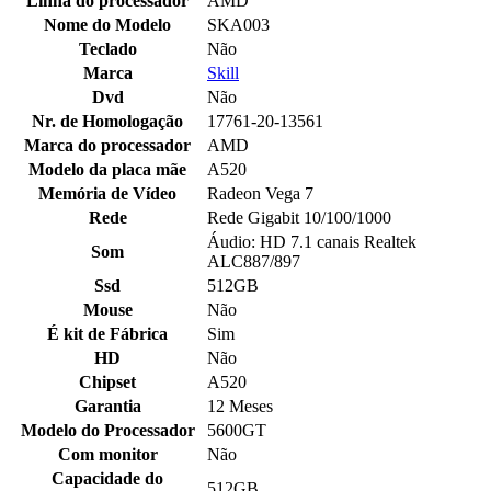
Linha do processador
AMD
Nome do Modelo
SKA003
Teclado
Não
Marca
Skill
Dvd
Não
Nr. de Homologação
17761-20-13561
Marca do processador
AMD
Modelo da placa mãe
A520
Memória de Vídeo
Radeon Vega 7
Rede
Rede Gigabit 10/100/1000
Áudio: HD 7.1 canais Realtek
Som
ALC887/897
Ssd
512GB
Mouse
Não
É kit de Fábrica
Sim
HD
Não
Chipset
A520
Garantia
12 Meses
Modelo do Processador
5600GT
Com monitor
Não
Capacidade do
512GB