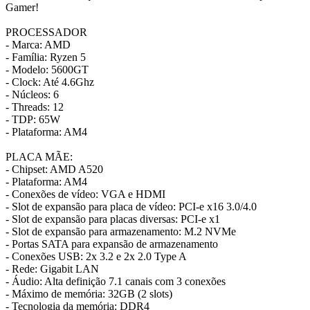
Gamer!
PROCESSADOR
- Marca: AMD
- Família: Ryzen 5
- Modelo: 5600GT
- Clock: Até 4.6Ghz
- Núcleos: 6
- Threads: 12
- TDP: 65W
- Plataforma: AM4
PLACA MÃE:
- Chipset: AMD A520
- Plataforma: AM4
- Conexões de vídeo: VGA e HDMI
- Slot de expansão para placa de vídeo: PCI-e x16 3.0/4.0
- Slot de expansão para placas diversas: PCI-e x1
- Slot de expansão para armazenamento: M.2 NVMe
- Portas SATA para expansão de armazenamento
- Conexões USB: 2x 3.2 e 2x 2.0 Type A
- Rede: Gigabit LAN
- Áudio: Alta definição 7.1 canais com 3 conexões
- Máximo de memória: 32GB (2 slots)
- Tecnologia da memória: DDR4