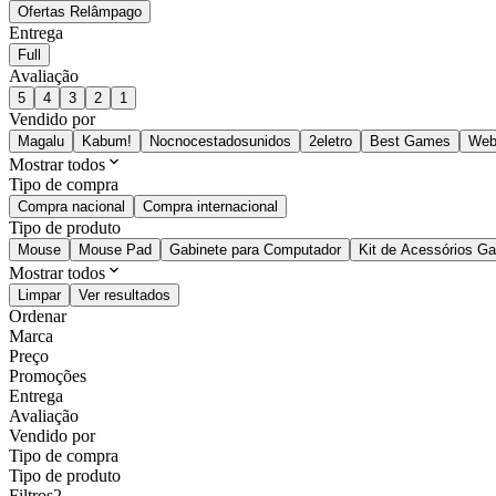
Ofertas Relâmpago
Entrega
Full
Avaliação
5
4
3
2
1
Vendido por
Magalu
Kabum!
Nocnocestadosunidos
2eletro
Best Games
Web
Mostrar todos
Tipo de compra
Compra nacional
Compra internacional
Tipo de produto
Mouse
Mouse Pad
Gabinete para Computador
Kit de Acessórios G
Mostrar todos
Limpar
Ver resultados
Ordenar
Marca
Preço
Promoções
Entrega
Avaliação
Vendido por
Tipo de compra
Tipo de produto
Filtros
2