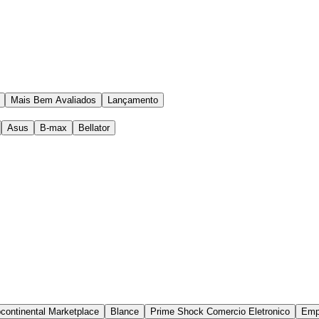
Mais Bem Avaliados
Lançamento
Asus
B-max
Bellator
continental Marketplace
Blance
Prime Shock Comercio Eletronico
Emp