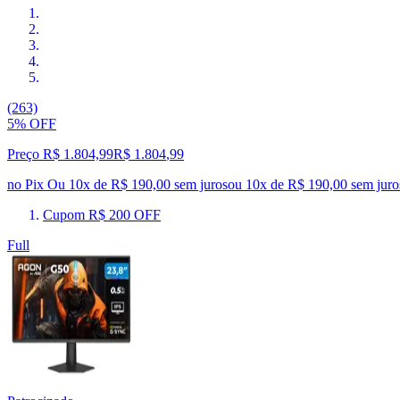
(263)
5% OFF
Preço R$ 1.804,99
R$
1.804
,
99
no Pix
Ou 10x de R$ 190,00 sem juros
ou
10
x de
R$ 190,00
sem juro
Cupom R$ 200 OFF
Full