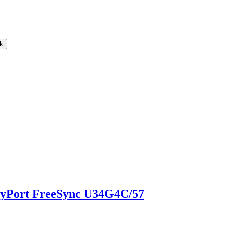
k
Port FreeSync U34G4C/57