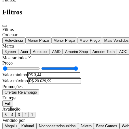
Filtros
Filtros
Ordenar
Relevância
Menor Prazo
Menor Preço
Maior Preço
Mais Vendidos
Marca
3green
Acer
Aerocool
AMD
Amorim Shop
Amorim Tech
AOC
Mostrar todos
Preço
Valor mínimo
Valor máximo
Promoções
Ofertas Relâmpago
Entrega
Full
Avaliação
5
4
3
2
1
Vendido por
Magalu
Kabum!
Nocnocestadosunidos
2eletro
Best Games
Web