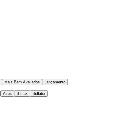
Mais Bem Avaliados
Lançamento
Asus
B-max
Bellator