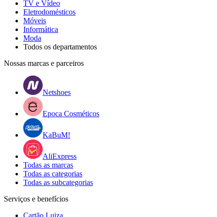
TV e Vídeo
Eletrodomésticos
Móveis
Informática
Moda
Todos os departamentos
Nossas marcas e parceiros
Netshoes
Epoca Cosméticos
KaBuM!
AliExpress
Todas as marcas
Todas as categorias
Todas as subcategorias
Serviços e benefícios
Cartão Luiza