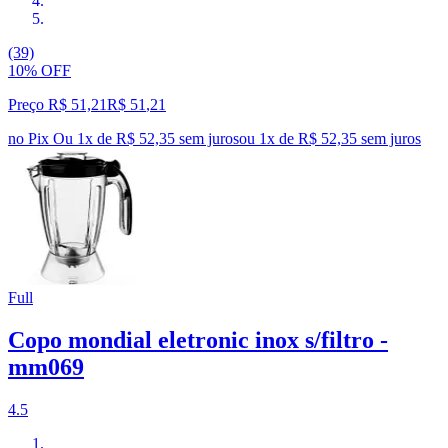
(39)
10% OFF
Preço R$ 51,21
R$
51
,
21
no Pix
Ou 1x de R$ 52,35 sem juros
ou
1
x de
R$ 52,35
sem juros
Full
Copo mondial eletronic inox s/filtro -
mm069
4.5