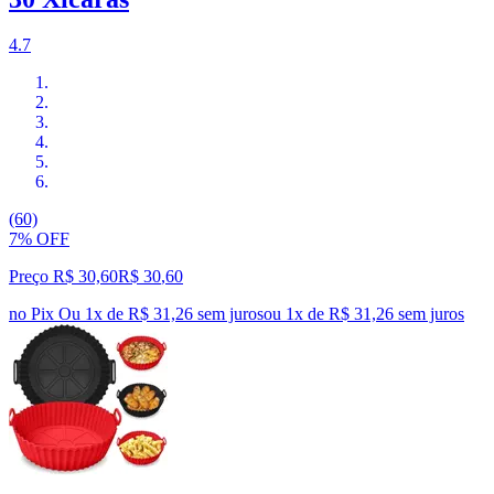
4.7
(60)
7% OFF
Preço R$ 30,60
R$
30
,
60
no Pix
Ou 1x de R$ 31,26 sem juros
ou
1
x de
R$ 31,26
sem juros