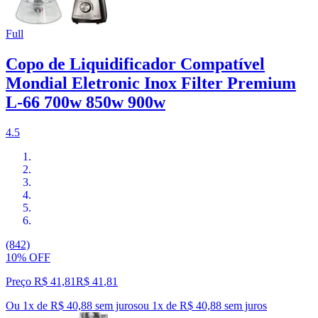
Full
Copo de Liquidificador Compatível
Mondial Eletronic Inox Filter Premium
L-66 700w 850w 900w
4.5
(842)
10% OFF
Preço R$ 41,81
R$
41
,
81
Ou 1x de R$ 40,88 sem juros
ou
1
x de
R$ 40,88
sem juros