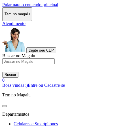
Pular para o conteudo principal
Tem no magalu
Atendimento
Digite seu CEP
Buscar no Magalu
Buscar
0
Boas vindas :)
Entre ou Cadastre-se
Tem no Magalu
Departamentos
Celulares e Smartphones