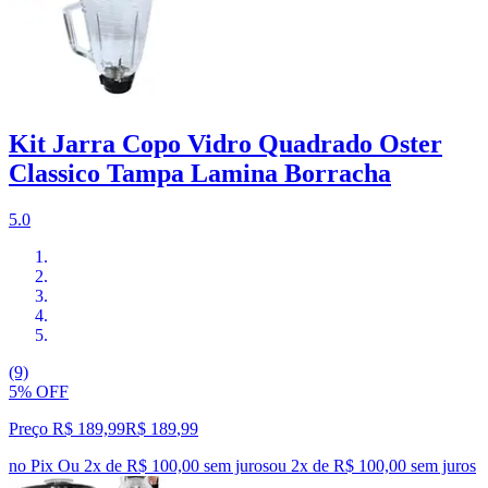
Kit Jarra Copo Vidro Quadrado Oster
Classico Tampa Lamina Borracha
5.0
(9)
5% OFF
Preço R$ 189,99
R$
189
,
99
no Pix
Ou 2x de R$ 100,00 sem juros
ou
2
x de
R$ 100,00
sem juros