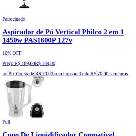
Patrocinado
Aspirador de Pó Vertical Philco 2 em 1
1450w PAS1600P 127v
10% OFF
Preço R$ 189,00
R$
189
,
00
no Pix
Ou 3x de R$ 70,00 sem juros
ou
3
x de
R$ 70,00
sem juros
Full
Copo De Liquidificador Compatível