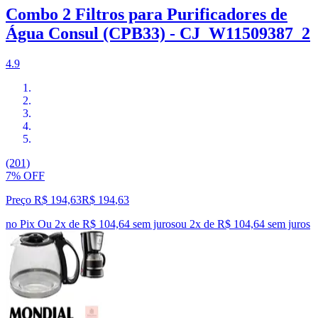
Combo 2 Filtros para Purificadores de
Água Consul (CPB33) - CJ_W11509387_2
4.9
(201)
7% OFF
Preço R$ 194,63
R$
194
,
63
no Pix
Ou 2x de R$ 104,64 sem juros
ou
2
x de
R$ 104,64
sem juros