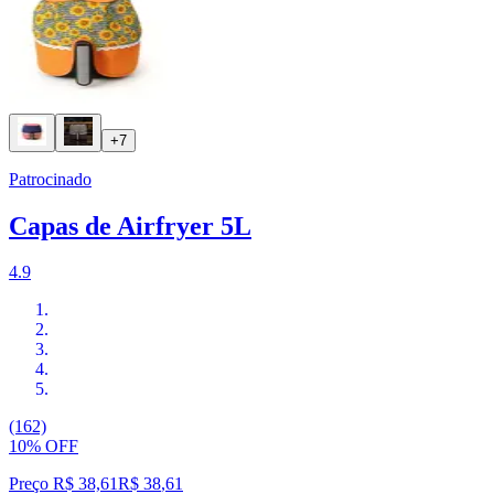
+7
Patrocinado
Capas de Airfryer 5L
4.9
(162)
10% OFF
Preço R$ 38,61
R$
38
,
61