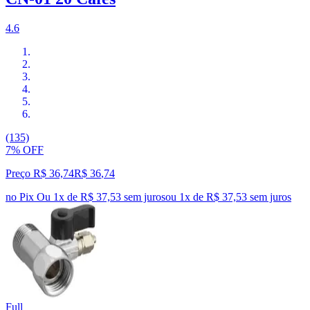
4.6
(135)
7% OFF
Preço R$ 36,74
R$
36
,
74
no Pix
Ou 1x de R$ 37,53 sem juros
ou
1
x de
R$ 37,53
sem juros
Full