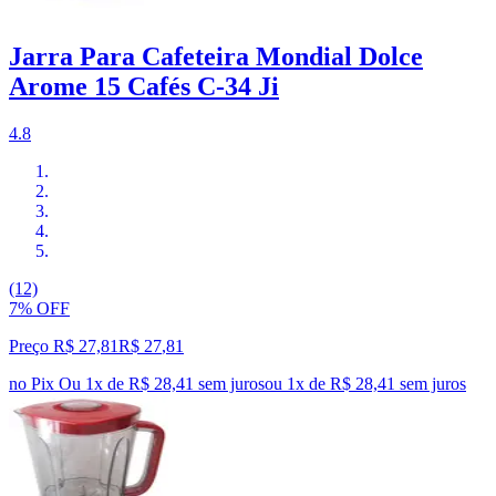
Jarra Para Cafeteira Mondial Dolce
Arome 15 Cafés C-34 Ji
4.8
(12)
7% OFF
Preço R$ 27,81
R$
27
,
81
no Pix
Ou 1x de R$ 28,41 sem juros
ou
1
x de
R$ 28,41
sem juros