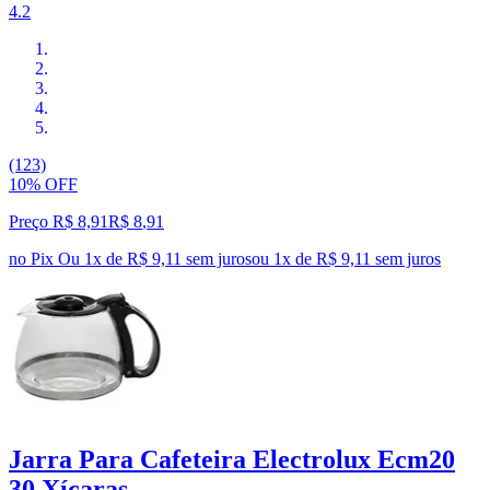
4.2
(123)
10% OFF
Preço R$ 8,91
R$
8
,
91
no Pix
Ou 1x de R$ 9,11 sem juros
ou
1
x de
R$ 9,11
sem juros
Jarra Para Cafeteira Electrolux Ecm20
30 Xícaras