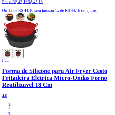
Preço R$ 45,16
R$
45
,
16
Ou 1x de R$ 44,16 sem juros
ou
1
x de
R$ 44,16
sem juros
Full
Forma de Silicone para Air Fryer Cesto
Fritadeira Elétrica Micro-Ondas Forno
Reutilizável 18 Cm
4.0