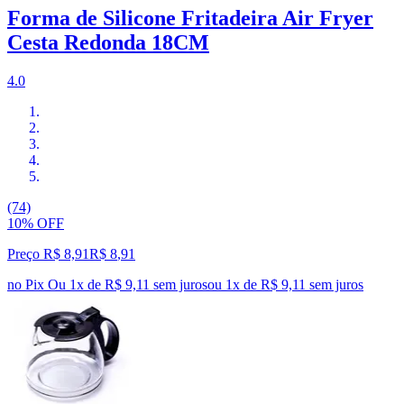
Forma de Silicone Fritadeira Air Fryer
Cesta Redonda 18CM
4.0
(74)
10% OFF
Preço R$ 8,91
R$
8
,
91
no Pix
Ou 1x de R$ 9,11 sem juros
ou
1
x de
R$ 9,11
sem juros