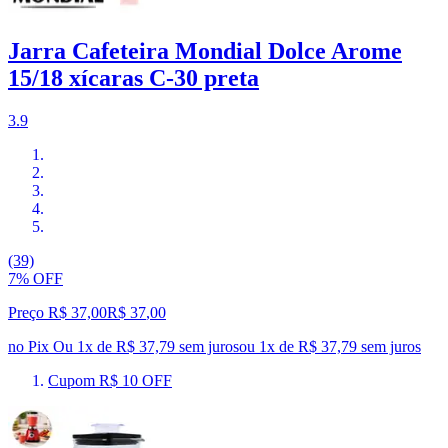
Jarra Cafeteira Mondial Dolce Arome
15/18 xícaras C-30 preta
3.9
(39)
7% OFF
Preço R$ 37,00
R$
37
,
00
no Pix
Ou 1x de R$ 37,79 sem juros
ou
1
x de
R$ 37,79
sem juros
Cupom R$ 10 OFF