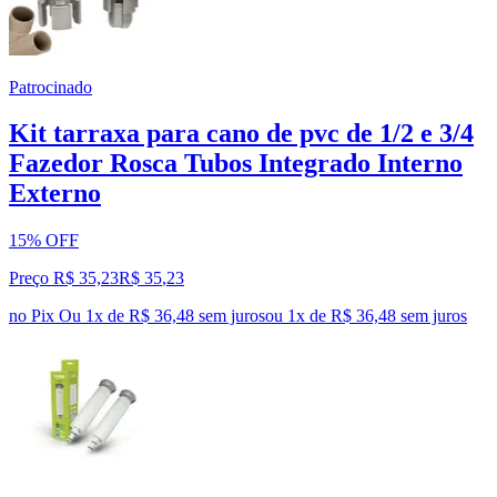
Patrocinado
Kit tarraxa para cano de pvc de 1/2 e 3/4
Fazedor Rosca Tubos Integrado Interno
Externo
15% OFF
Preço R$ 35,23
R$
35
,
23
no Pix
Ou 1x de R$ 36,48 sem juros
ou
1
x de
R$ 36,48
sem juros