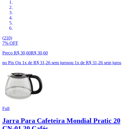
(210)
7% OFF
Preço R$ 30,60
R$
30
,
60
no Pix
Ou 1x de R$ 31,26 sem juros
ou
1
x de
R$ 31,26
sem juros
Full
Jarra Para Cafeteira Mondial Pratic 20
CN-01 20 Cafés