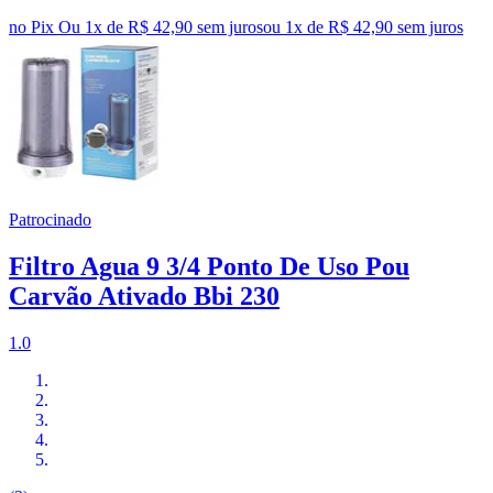
no Pix
Ou 1x de R$ 42,90 sem juros
ou
1
x de
R$ 42,90
sem juros
Patrocinado
Filtro Agua 9 3/4 Ponto De Uso Pou
Carvão Ativado Bbi 230
1.0