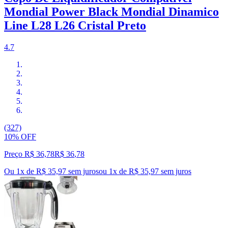
Mondial Power Black Mondial Dinamico
Line L28 L26 Cristal Preto
4.7
(327)
10% OFF
Preço R$ 36,78
R$
36
,
78
Ou 1x de R$ 35,97 sem juros
ou
1
x de
R$ 35,97
sem juros