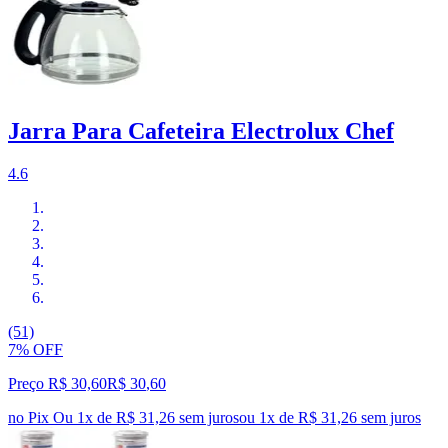
Jarra Para Cafeteira Electrolux Chef
4.6
(51)
7% OFF
Preço R$ 30,60
R$
30
,
60
no Pix
Ou 1x de R$ 31,26 sem juros
ou
1
x de
R$ 31,26
sem juros