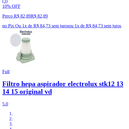
(3)
10% OFF
Preço R$ 82,89
R$
82
,
89
no Pix
Ou 1x de R$ 84,73 sem juros
ou
1
x de
R$ 84,73
sem juros
Full
Filtro hepa aspirador electrolux stk12 13
14 15 original vd
5.0