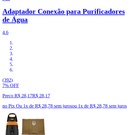
Adaptador Conexão para Purificadores
de Água
4.6
(392)
7% OFF
Preço R$ 28,17
R$
28
,
17
no Pix
Ou 1x de R$ 28,78 sem juros
ou
1
x de
R$ 28,78
sem juros