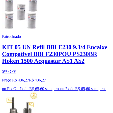
Patrocinado
KIT 05 UN Refil BBI E230 9.3/4 Encaixe
Compativel BBI F230POU PS230BR
Hoken 1500 Acquastar AS1 AS2
5% OFF
Preço R$ 436,27
R$
436
,
27
no Pix
Ou 7x de R$ 65,60 sem juros
ou
7
x de
R$ 65,60
sem juros