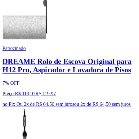
Patrocinado
DREAME Rolo de Escova Original para
H12 Pro, Aspirador e Lavadora de Pisos
7% OFF
Preço R$ 119,97
R$
119
,
97
no Pix
Ou 2x de R$ 64,50 sem juros
ou
2
x de
R$ 64,50
sem juros