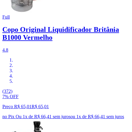
Full
Copo Original Liquidificador Britânia
B1000 Vermelho
4.8
(372)
7% OFF
Preço R$ 65,01
R$
65
,
01
no Pix
Ou 1x de R$ 66,41 sem juros
ou
1
x de
R$ 66,41
sem juros