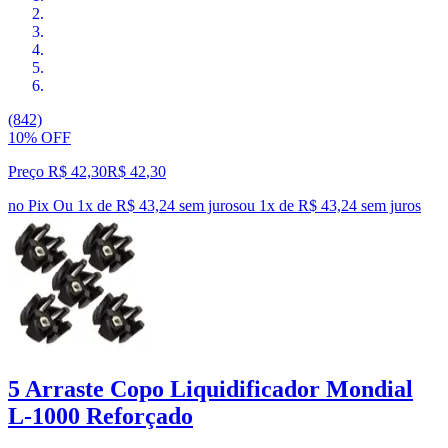
(842)
10% OFF
Preço R$ 42,30
R$
42
,
30
no Pix
Ou 1x de R$ 43,24 sem juros
ou
1
x de
R$ 43,24
sem juros
5 Arraste Copo Liquidificador Mondial
L-1000 Reforçado