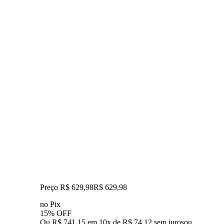
Preço R$ 629,98
R$
629
,
98
no Pix
15% OFF
Ou R$ 741,15 em 10x de R$ 74,12 sem juros
ou