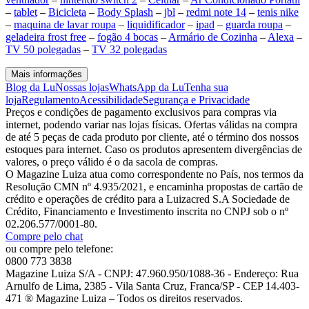
–
tablet
–
Bicicleta
–
Body Splash
–
jbl
–
redmi note 14
–
tenis nike
–
maquina de lavar roupa
–
liquidificador
–
ipad
–
guarda roupa
–
geladeira frost free
–
fogão 4 bocas
–
Armário de Cozinha
–
Alexa
–
TV 50 polegadas
–
TV 32 polegadas
Mais informações
Blog da Lu
Nossas lojas
WhatsApp da Lu
Tenha sua
loja
Regulamento
Acessibilidade
Segurança e Privacidade
Preços e condições de pagamento exclusivos para compras via
internet, podendo variar nas lojas físicas. Ofertas válidas na compra
de até 5 peças de cada produto por cliente, até o término dos nossos
estoques para internet. Caso os produtos apresentem divergências de
valores, o preço válido é o da sacola de compras.
O Magazine Luiza atua como correspondente no País, nos termos da
Resolução CMN nº 4.935/2021, e encaminha propostas de cartão de
crédito e operações de crédito para a Luizacred S.A Sociedade de
Crédito, Financiamento e Investimento inscrita no CNPJ sob o nº
02.206.577/0001-80.
Compre pelo chat
ou compre pelo telefone:
0800 773 3838
Magazine Luiza S/A - CNPJ: 47.960.950/1088-36 - Endereço: Rua
Arnulfo de Lima, 2385 - Vila Santa Cruz, Franca/SP - CEP 14.403-
471 ® Magazine Luiza – Todos os direitos reservados.