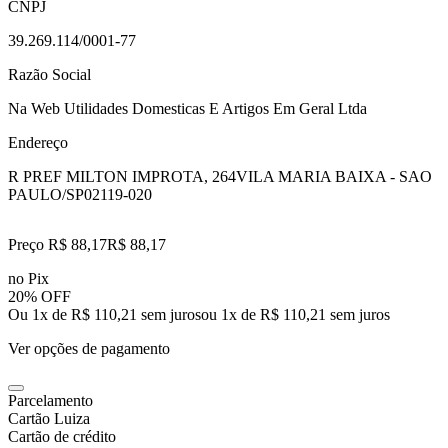
CNPJ
39.269.114/0001-77
Razão Social
Na Web Utilidades Domesticas E Artigos Em Geral Ltda
Endereço
R PREF MILTON IMPROTA, 264
VILA MARIA BAIXA - SAO
PAULO/SP
02119-020
Preço R$ 88,17
R$
88
,
17
no Pix
20% OFF
Ou 1x de R$ 110,21 sem juros
ou
1
x de
R$ 110,21
sem juros
Ver opções de pagamento
Parcelamento
Cartão Luiza
Cartão de crédito