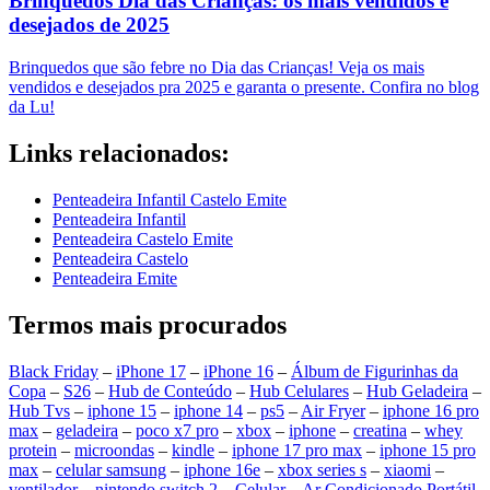
Brinquedos Dia das Crianças: os mais vendidos e
desejados de 2025
Brinquedos que são febre no Dia das Crianças! Veja os mais
vendidos e desejados pra 2025 e garanta o presente. Confira no blog
da Lu!
Links relacionados:
Penteadeira Infantil Castelo Emite
Penteadeira Infantil
Penteadeira Castelo Emite
Penteadeira Castelo
Penteadeira Emite
Termos mais procurados
Black Friday
–
iPhone 17
–
iPhone 16
–
Álbum de Figurinhas da
Copa
–
S26
–
Hub de Conteúdo
–
Hub Celulares
–
Hub Geladeira
–
Hub Tvs
–
iphone 15
–
iphone 14
–
ps5
–
Air Fryer
–
iphone 16 pro
max
–
geladeira
–
poco x7 pro
–
xbox
–
iphone
–
creatina
–
whey
protein
–
microondas
–
kindle
–
iphone 17 pro max
–
iphone 15 pro
max
–
celular samsung
–
iphone 16e
–
xbox series s
–
xiaomi
–
ventilador
–
nintendo switch 2
–
Celular
–
Ar Condicionado Portátil