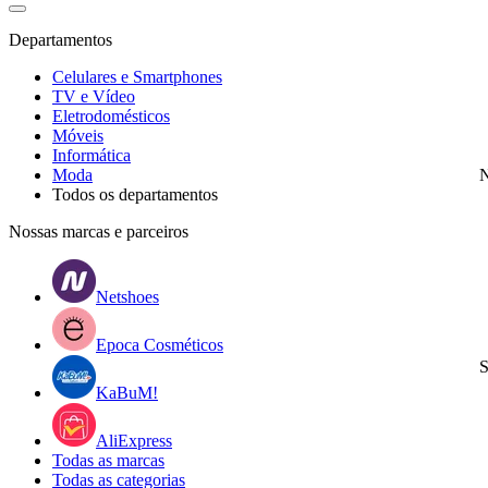
Departamentos
Celulares e Smartphones
TV e Vídeo
Eletrodomésticos
Móveis
Informática
Moda
N
Todos os departamentos
Nossas marcas e parceiros
Netshoes
Epoca Cosméticos
S
KaBuM!
AliExpress
Todas as marcas
Todas as categorias