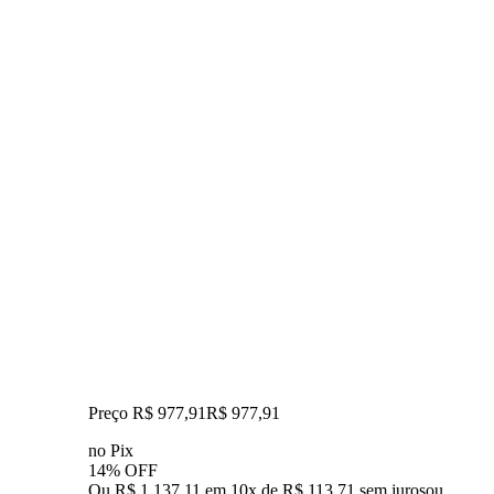
Preço R$ 977,91
R$
977
,
91
no Pix
14% OFF
Ou R$ 1.137,11 em 10x de R$ 113,71 sem juros
ou