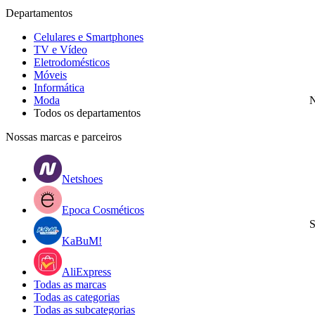
Departamentos
Celulares e Smartphones
TV e Vídeo
Eletrodomésticos
Móveis
Informática
Moda
N
Todos os departamentos
Nossas marcas e parceiros
Netshoes
Epoca Cosméticos
S
KaBuM!
AliExpress
Todas as marcas
Todas as categorias
Todas as subcategorias