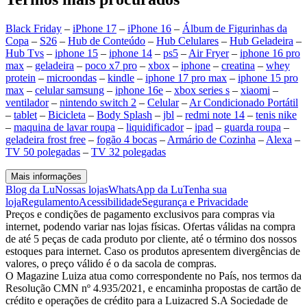
Black Friday
–
iPhone 17
–
iPhone 16
–
Álbum de Figurinhas da
Copa
–
S26
–
Hub de Conteúdo
–
Hub Celulares
–
Hub Geladeira
–
Hub Tvs
–
iphone 15
–
iphone 14
–
ps5
–
Air Fryer
–
iphone 16 pro
max
–
geladeira
–
poco x7 pro
–
xbox
–
iphone
–
creatina
–
whey
protein
–
microondas
–
kindle
–
iphone 17 pro max
–
iphone 15 pro
max
–
celular samsung
–
iphone 16e
–
xbox series s
–
xiaomi
–
ventilador
–
nintendo switch 2
–
Celular
–
Ar Condicionado Portátil
–
tablet
–
Bicicleta
–
Body Splash
–
jbl
–
redmi note 14
–
tenis nike
–
maquina de lavar roupa
–
liquidificador
–
ipad
–
guarda roupa
–
geladeira frost free
–
fogão 4 bocas
–
Armário de Cozinha
–
Alexa
–
TV 50 polegadas
–
TV 32 polegadas
Mais informações
Blog da Lu
Nossas lojas
WhatsApp da Lu
Tenha sua
loja
Regulamento
Acessibilidade
Segurança e Privacidade
Preços e condições de pagamento exclusivos para compras via
internet, podendo variar nas lojas físicas. Ofertas válidas na compra
de até 5 peças de cada produto por cliente, até o término dos nossos
estoques para internet. Caso os produtos apresentem divergências de
valores, o preço válido é o da sacola de compras.
O Magazine Luiza atua como correspondente no País, nos termos da
Resolução CMN nº 4.935/2021, e encaminha propostas de cartão de
crédito e operações de crédito para a Luizacred S.A Sociedade de