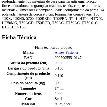
profundamente nos materiais de base para garantir uma fixação
firme e duradoura ao grampear madeira, tecido, carpete ou outros
materiais - Dimensões e compatibilidade: comprimento da perna 1/4
polegada; largura da coroa 9,5 cm; ferramentas compatíveis: T50,
T50X, T50HS, 5700, T50RED2, T50PBN, T501, HT50, HTX50,
HT50MG, T50ACD, T50DCD, T50AC, ET50AC, ET50 01C,
ET5 01F, PT50
Ficha Técnica
Ficha tecnica do produto
Marca
Arrow Fastener
EAN
00079055510147
Altura do produto (cm)
0.030
Largura do produto (cm)
0.100
Comprimento do producto
0.110
(cm)
Peso do produto (kg)
0.46
Tamanho
1/4 in.
Número de itens
5000
Cor
Steel
Material
Alloy Steel