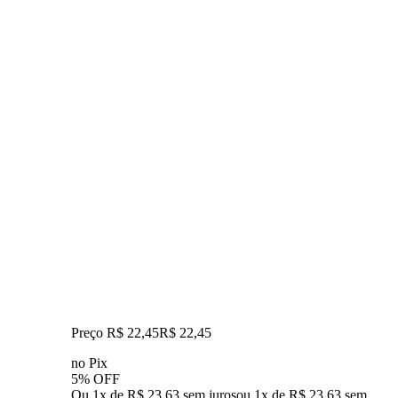
Preço R$ 22,45
R$
22
,
45
no Pix
5% OFF
Ou 1x de R$ 23,63 sem juros
ou
1
x de
R$ 23,63
sem