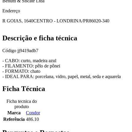
Benutti & Siscate Ltda
Endereço
R GOIAS, 1640
CENTRO - LONDRINA/PR
86020-340
Descrição e ficha técnica
Código
jj9419adb7
- CABO: curto, madeira azul
- FILAMENTO: pêlo de pônei
- FORMATO: chato
- IDEAL PARA: porcelana, vidro, papel, metal, seda e aquarela
Ficha Técnica
Ficha tecnica do
produto
Marca
Condor
Referência
486.10