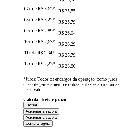
07x de
R$ 3,65
*
R$ 25,55
08x de
R$ 3,22
*
R$ 25,79
09x de
R$ 2,89
*
R$ 26,04
10x de
R$ 2,63
*
R$ 26,29
11x de
R$ 2,34
*
R$ 25,79
12x de
R$ 2,23
*
R$ 26,80
*Juros: Todos os encargos da operação, como juros,
custo de parcelamento e outras tarifas estão incluídas
neste valor.
Calcular frete e prazo
Fechar
Adicionar à sacola
Adicionar à sacola
Comprar agora