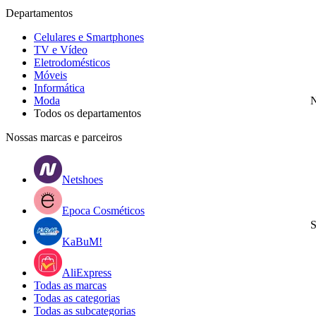
Departamentos
Celulares e Smartphones
TV e Vídeo
Eletrodomésticos
Móveis
Informática
Moda
N
Todos os departamentos
Nossas marcas e parceiros
Netshoes
Epoca Cosméticos
S
KaBuM!
AliExpress
Todas as marcas
Todas as categorias
Todas as subcategorias