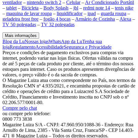
ventilador
–
nintendo switch 2
–
Celular
–
Ar Condicionado Portátil
–
tablet
–
Bicicleta
–
Body Splash
–
jbl
–
redmi note 14
–
tenis nike
–
maquina de lavar roupa
–
liquidificador
–
ipad
–
guarda roupa
–
geladeira frost free
–
fogão 4 bocas
–
Armário de Cozinha
–
Alexa
–
TV 50 polegadas
–
TV 32 polegadas
Mais informações
Blog da Lu
Nossas lojas
WhatsApp da Lu
Tenha sua
loja
Regulamento
Acessibilidade
Segurança e Privacidade
Preços e condições de pagamento exclusivos para compras via
internet, podendo variar nas lojas físicas. Ofertas válidas na compra
de até 5 peças de cada produto por cliente, até o término dos nossos
estoques para internet. Caso os produtos apresentem divergências de
valores, o preço válido é o da sacola de compras.
O Magazine Luiza atua como correspondente no País, nos termos da
Resolução CMN nº 4.935/2021, e encaminha propostas de cartão de
crédito e operações de crédito para a Luizacred S.A Sociedade de
Crédito, Financiamento e Investimento inscrita no CNPJ sob o nº
02.206.577/0001-80.
Compre pelo chat
ou compre pelo telefone:
0800 773 3838
Magazine Luiza S/A - CNPJ: 47.960.950/1088-36 - Endereço: Rua
Arnulfo de Lima, 2385 - Vila Santa Cruz, Franca/SP - CEP 14.403-
471 ® Magazine Luiza – Todos os direitos reservados.