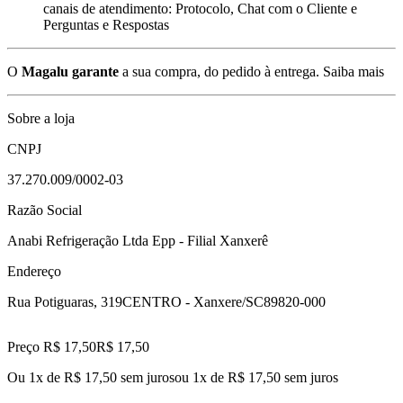
canais de atendimento: Protocolo, Chat com o Cliente e
Perguntas e Respostas
O
Magalu garante
a sua compra, do pedido à entrega.
Saiba mais
Sobre a loja
CNPJ
37.270.009/0002-03
Razão Social
Anabi Refrigeração Ltda Epp - Filial Xanxerê
Endereço
Rua Potiguaras, 319
CENTRO - Xanxere/SC
89820-000
Preço R$ 17,50
R$
17
,
50
Ou 1x de R$ 17,50 sem juros
ou
1
x de
R$ 17,50
sem juros