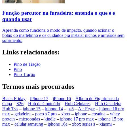
Função percutor na furadeira: entenda o que é e
quando usar
Aprenda como funciona o modo de impacto, quando acionar o
botão do martelinho e os cuidados pra instalar nichos e armários sem
sofrimento.
Links relacionados:
Pino de Tração
Pino
Pino Tração
Termos mais procurados
Black Friday
–
iPhone 17
–
iPhone 16
–
Álbum de Figurinhas da
Copa
–
S26
–
Hub de Conteúdo
–
Hub Celulares
–
Hub Geladeira
–
Hub Tvs
–
iphone 15
–
iphone 14
–
ps5
–
Air Fryer
–
iphone 16 pro
max
–
geladeira
–
poco x7 pro
–
xbox
–
iphone
–
creatina
–
whey
protein
–
microondas
–
kindle
–
iphone 17 pro max
–
iphone 15 pro
max
–
celular samsung
–
iphone 16e
–
xbox series s
–
xiaomi
–