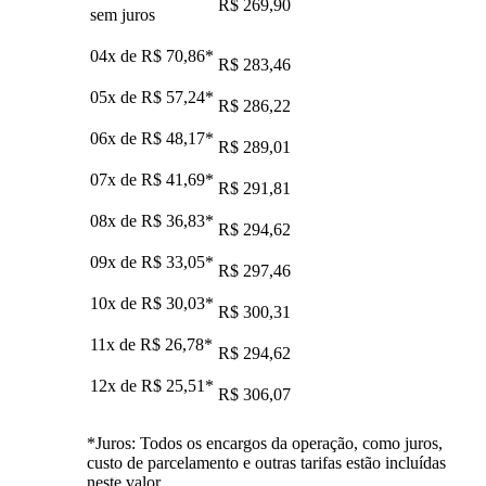
R$ 269,90
sem juros
04x de
R$ 70,86
*
R$ 283,46
05x de
R$ 57,24
*
R$ 286,22
06x de
R$ 48,17
*
R$ 289,01
07x de
R$ 41,69
*
R$ 291,81
08x de
R$ 36,83
*
R$ 294,62
09x de
R$ 33,05
*
R$ 297,46
10x de
R$ 30,03
*
R$ 300,31
11x de
R$ 26,78
*
R$ 294,62
12x de
R$ 25,51
*
R$ 306,07
*Juros: Todos os encargos da operação, como juros,
custo de parcelamento e outras tarifas estão incluídas
neste valor.