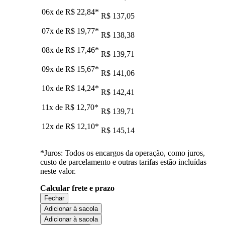
06x de
R$ 22,84
*
R$ 137,05
07x de
R$ 19,77
*
R$ 138,38
08x de
R$ 17,46
*
R$ 139,71
09x de
R$ 15,67
*
R$ 141,06
10x de
R$ 14,24
*
R$ 142,41
11x de
R$ 12,70
*
R$ 139,71
12x de
R$ 12,10
*
R$ 145,14
*Juros: Todos os encargos da operação, como juros,
custo de parcelamento e outras tarifas estão incluídas
neste valor.
Calcular frete e prazo
Fechar
Adicionar à sacola
Adicionar à sacola