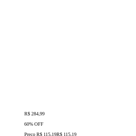
R$ 284,99
60% OFF
Preço R$ 115,19
R$
115
,
19