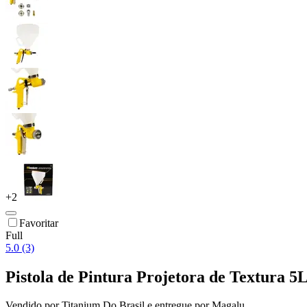
+
2
Favoritar
Full
5.0 (3)
Pistola de Pintura Projetora de Textura 5
Vendido por
Titanium Do Brasil
e entregue por
Magalu