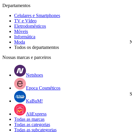
Departamentos
Celulares e Smartphones
TV e Vídeo
Eletrodomésticos
Móveis
Informática
Moda
N
Todos os departamentos
Nossas marcas e parceiros
Netshoes
Epoca Cosméticos
S
KaBuM!
AliExpress
Todas as marcas
Todas as categorias
Todas as subcategorias