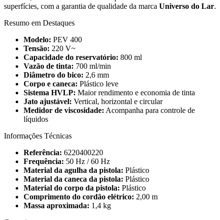
superfícies, com a garantia de qualidade da marca
Universo do Lar
.
Resumo em Destaques
Modelo:
PEV 400
Tensão:
220 V~
Capacidade do reservatório:
800 ml
Vazão de tinta:
700 ml/min
Diâmetro do bico:
2,6 mm
Corpo e caneca:
Plástico leve
Sistema HVLP:
Maior rendimento e economia de tinta
Jato ajustável:
Vertical, horizontal e circular
Medidor de viscosidade:
Acompanha para controle de
líquidos
Informações Técnicas
Referência:
6220400220
Frequência:
50 Hz / 60 Hz
Material da agulha da pistola:
Plástico
Material da caneca da pistola:
Plástico
Material do corpo da pistola:
Plástico
Comprimento do cordão elétrico:
2,00 m
Massa aproximada:
1,4 kg