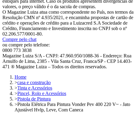
estoques para internet. Caso os produtos apresentem divergências de
valores, o preço válido é o da sacola de compras.
O Magazine Luiza atua como correspondente no País, nos termos da
Resolução CMN nº 4.935/2021, e encaminha propostas de cartão de
crédito e operações de crédito para a Luizacred S.A Sociedade de
Crédito, Financiamento e Investimento inscrita no CNPJ sob o nº
02.206.577/0001-80.
Compre pelo chat
ou compre pelo telefone:
0800 773 3838
Magazine Luiza S/A - CNPJ: 47.960.950/1088-36 - Endereço: Rua
Arnulfo de Lima, 2385 - Vila Santa Cruz, Franca/SP - CEP 14.403-
471 ® Magazine Luiza – Todos os direitos reservados.
Home
>
casa e construção
>
Tinta e Acessórios
>
Pincel, Rolo e Acessórios
>
Pistola de Pintura
>
Pistola Elétrica Para Pintura Vonder Pev 400 220 V~ - Jato
Ajustável Hvlp, Leve, Com Caneca