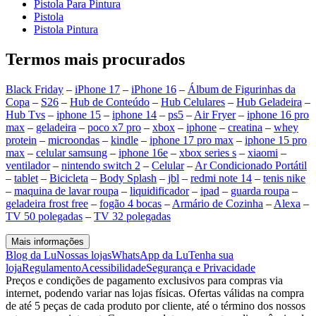
Pistola Para Pintura
Pistola
Pistola Pintura
Termos mais procurados
Black Friday
–
iPhone 17
–
iPhone 16
–
Álbum de Figurinhas da
Copa
–
S26
–
Hub de Conteúdo
–
Hub Celulares
–
Hub Geladeira
–
Hub Tvs
–
iphone 15
–
iphone 14
–
ps5
–
Air Fryer
–
iphone 16 pro
max
–
geladeira
–
poco x7 pro
–
xbox
–
iphone
–
creatina
–
whey
protein
–
microondas
–
kindle
–
iphone 17 pro max
–
iphone 15 pro
max
–
celular samsung
–
iphone 16e
–
xbox series s
–
xiaomi
–
ventilador
–
nintendo switch 2
–
Celular
–
Ar Condicionado Portátil
–
tablet
–
Bicicleta
–
Body Splash
–
jbl
–
redmi note 14
–
tenis nike
–
maquina de lavar roupa
–
liquidificador
–
ipad
–
guarda roupa
–
geladeira frost free
–
fogão 4 bocas
–
Armário de Cozinha
–
Alexa
–
TV 50 polegadas
–
TV 32 polegadas
Mais informações
Blog da Lu
Nossas lojas
WhatsApp da Lu
Tenha sua
loja
Regulamento
Acessibilidade
Segurança e Privacidade
Preços e condições de pagamento exclusivos para compras via
internet, podendo variar nas lojas físicas. Ofertas válidas na compra
de até 5 peças de cada produto por cliente, até o término dos nossos