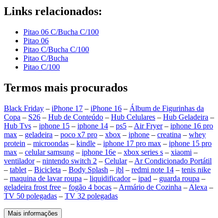
Links relacionados:
Pitao 06 C/Bucha C/100
Pitao 06
Pitao C/Bucha C/100
Pitao C/Bucha
Pitao C/100
Termos mais procurados
Black Friday
–
iPhone 17
–
iPhone 16
–
Álbum de Figurinhas da
Copa
–
S26
–
Hub de Conteúdo
–
Hub Celulares
–
Hub Geladeira
–
Hub Tvs
–
iphone 15
–
iphone 14
–
ps5
–
Air Fryer
–
iphone 16 pro
max
–
geladeira
–
poco x7 pro
–
xbox
–
iphone
–
creatina
–
whey
protein
–
microondas
–
kindle
–
iphone 17 pro max
–
iphone 15 pro
max
–
celular samsung
–
iphone 16e
–
xbox series s
–
xiaomi
–
ventilador
–
nintendo switch 2
–
Celular
–
Ar Condicionado Portátil
–
tablet
–
Bicicleta
–
Body Splash
–
jbl
–
redmi note 14
–
tenis nike
–
maquina de lavar roupa
–
liquidificador
–
ipad
–
guarda roupa
–
geladeira frost free
–
fogão 4 bocas
–
Armário de Cozinha
–
Alexa
–
TV 50 polegadas
–
TV 32 polegadas
Mais informações