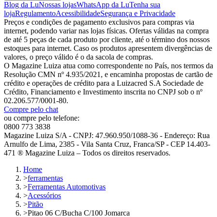
Blog da Lu
Nossas lojas
WhatsApp da Lu
Tenha sua
loja
Regulamento
Acessibilidade
Segurança e Privacidade
Preços e condições de pagamento exclusivos para compras via
internet, podendo variar nas lojas físicas. Ofertas válidas na compra
de até 5 peças de cada produto por cliente, até o término dos nossos
estoques para internet. Caso os produtos apresentem divergências de
valores, o preço válido é o da sacola de compras.
O Magazine Luiza atua como correspondente no País, nos termos da
Resolução CMN nº 4.935/2021, e encaminha propostas de cartão de
crédito e operações de crédito para a Luizacred S.A Sociedade de
Crédito, Financiamento e Investimento inscrita no CNPJ sob o nº
02.206.577/0001-80.
Compre pelo chat
ou compre pelo telefone:
0800 773 3838
Magazine Luiza S/A - CNPJ: 47.960.950/1088-36 - Endereço: Rua
Arnulfo de Lima, 2385 - Vila Santa Cruz, Franca/SP - CEP 14.403-
471 ® Magazine Luiza – Todos os direitos reservados.
Home
>
ferramentas
>
Ferramentas Automotivas
>
Acessórios
>
Pitão
>
Pitao 06 C/Bucha C/100 Jomarca