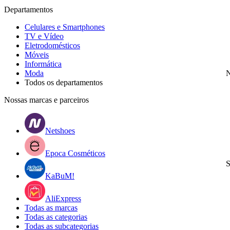
Departamentos
Celulares e Smartphones
TV e Vídeo
Eletrodomésticos
Móveis
Informática
Moda
N
Todos os departamentos
Nossas marcas e parceiros
Netshoes
Epoca Cosméticos
S
KaBuM!
AliExpress
Todas as marcas
Todas as categorias
Todas as subcategorias