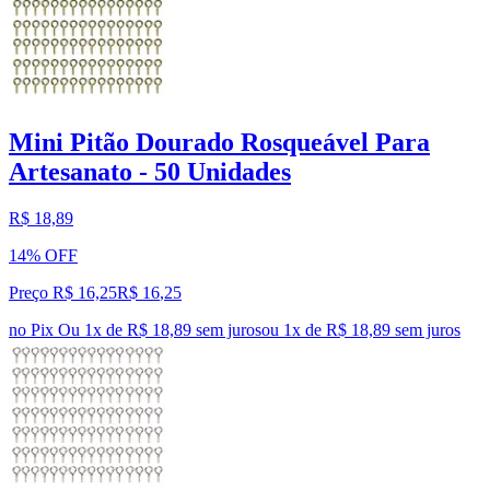
Mini Pitão Dourado Rosqueável Para
Artesanato - 50 Unidades
R$ 18,89
14% OFF
Preço R$ 16,25
R$
16
,
25
no Pix
Ou 1x de R$ 18,89 sem juros
ou
1
x de
R$ 18,89
sem juros