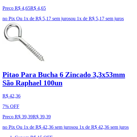
Preço R$ 4,65
R$
4
,
65
no Pix
Ou 1x de R$ 5,17 sem juros
ou
1
x de
R$ 5,17
sem juros
Pitao Para Bucha 6 Zincado 3,3x53mm
São Raphael 100un
R$ 42,36
7% OFF
Preço R$ 39,39
R$
39
,
39
no Pix
Ou 1x de R$ 42,36 sem juros
ou
1
x de
R$ 42,36
sem juros