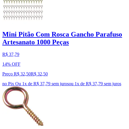
Mini Pitão Com Rosca Gancho Parafuso
Artesanato 1000 Peças
R$ 37,79
14% OFF
Preço R$ 32,50
R$
32
,
50
no Pix
Ou 1x de R$ 37,79 sem juros
ou
1
x de
R$ 37,79
sem juros