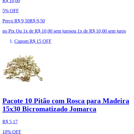
R$ 10,00
5% OFF
Preço R$ 9,50
R$
9
,
50
no Pix
Ou 1x de R$ 10,00 sem juros
ou
1
x de
R$ 10,00
sem juros
Cupom R$ 15 OFF
Pacote 10 Pitão com Rosca para Madeira
15x30 Bicromatizado Jomarca
R$ 5,17
10% OFF