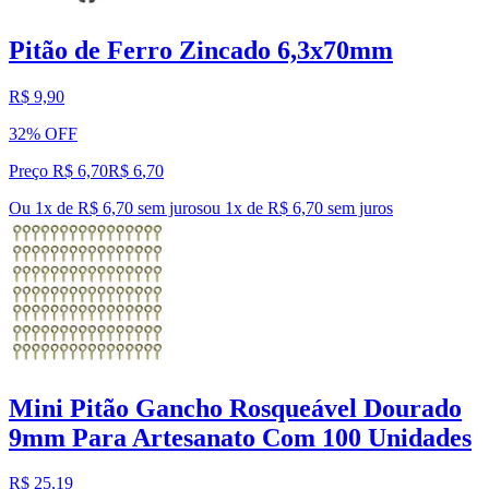
Pitão de Ferro Zincado 6,3x70mm
R$ 9,90
32% OFF
Preço R$ 6,70
R$
6
,
70
Ou 1x de R$ 6,70 sem juros
ou
1
x de
R$ 6,70
sem juros
Mini Pitão Gancho Rosqueável Dourado
9mm Para Artesanato Com 100 Unidades
R$ 25,19