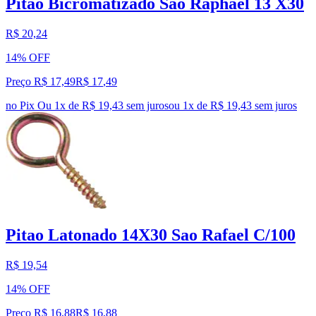
Pitao Bicromatizado Sao Raphael 13 X30
R$ 20,24
14% OFF
Preço R$ 17,49
R$
17
,
49
no Pix
Ou 1x de R$ 19,43 sem juros
ou
1
x de
R$ 19,43
sem juros
Pitao Latonado 14X30 Sao Rafael C/100
R$ 19,54
14% OFF
Preço R$ 16,88
R$
16
,
88