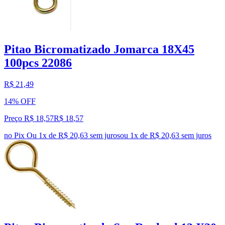
Pitao Bicromatizado Jomarca 18X45
100pcs 22086
R$ 21,49
14% OFF
Preço R$ 18,57
R$
18
,
57
no Pix
Ou 1x de R$ 20,63 sem juros
ou
1
x de
R$ 20,63
sem juros