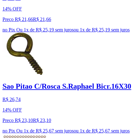
14% OFF
Preço R$ 21,66
R$
21
,
66
no Pix
Ou 1x de R$ 25,19 sem juros
ou
1
x de
R$ 25,19
sem juros
Sao Pitao C/Rosca S.Raphael Bicr.16X30
R$ 26,74
14% OFF
Preço R$ 23,10
R$
23
,
10
no Pix
Ou 1x de R$ 25,67 sem juros
ou
1
x de
R$ 25,67
sem juros