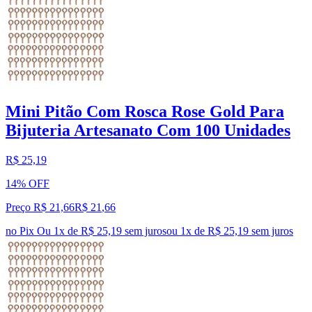
Mini Pitão Com Rosca Rose Gold Para
Bijuteria Artesanato Com 100 Unidades
R$ 25,19
14% OFF
Preço R$ 21,66
R$
21
,
66
no Pix
Ou 1x de R$ 25,19 sem juros
ou
1
x de
R$ 25,19
sem juros