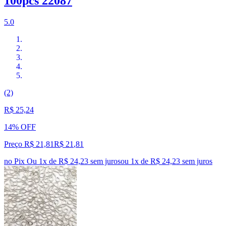
100pcs 22087
5.0
(2)
R$ 25,24
14% OFF
Preço R$ 21,81
R$
21
,
81
no Pix
Ou 1x de R$ 24,23 sem juros
ou
1
x de
R$ 24,23
sem juros