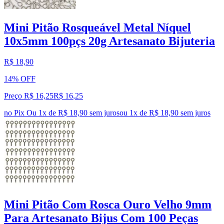
Mini Pitão Rosqueável Metal Níquel
10x5mm 100pçs 20g Artesanato Bijuteria
R$ 18,90
14% OFF
Preço R$ 16,25
R$
16
,
25
no Pix
Ou 1x de R$ 18,90 sem juros
ou
1
x de
R$ 18,90
sem juros
Mini Pitão Com Rosca Ouro Velho 9mm
Para Artesanato Bijus Com 100 Peças