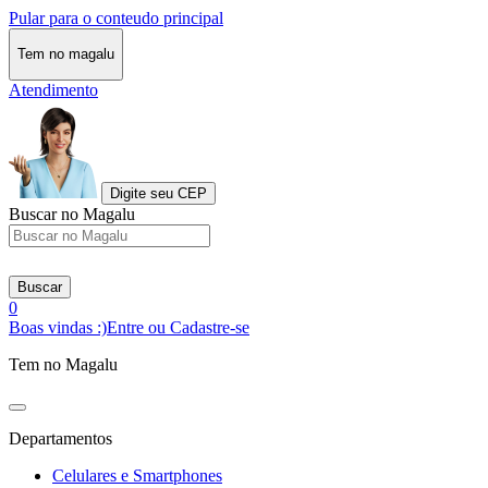
Pular para o conteudo principal
Tem no magalu
Atendimento
Digite seu CEP
Buscar no Magalu
Buscar
0
Boas vindas :)
Entre ou Cadastre-se
Tem no Magalu
Departamentos
Celulares e Smartphones