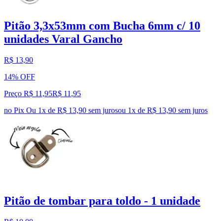
Pitão 3,3x53mm com Bucha 6mm c/ 10
unidades Varal Gancho
R$ 13,90
14% OFF
Preço R$ 11,95
R$
11
,
95
no Pix
Ou 1x de R$ 13,90 sem juros
ou
1
x de
R$ 13,90
sem juros
Pitão de tombar para toldo - 1 unidade