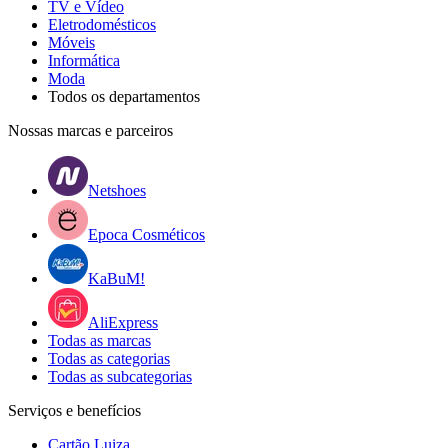
TV e Vídeo
Eletrodomésticos
Móveis
Informática
Moda
Todos os departamentos
Nossas marcas e parceiros
Netshoes
Epoca Cosméticos
KaBuM!
AliExpress
Todas as marcas
Todas as categorias
Todas as subcategorias
Serviços e benefícios
Cartão Luiza