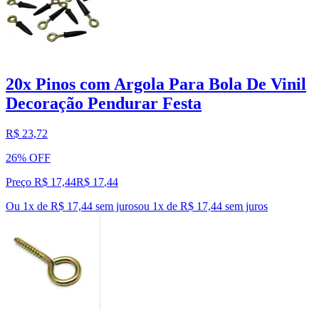
20x Pinos com Argola Para Bola De Vinil
Decoração Pendurar Festa
R$ 23,72
26% OFF
Preço R$ 17,44
R$
17
,
44
Ou 1x de R$ 17,44 sem juros
ou
1
x de
R$ 17,44
sem juros