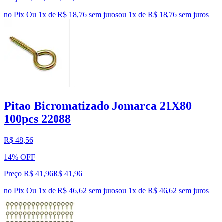
no Pix
Ou 1x de R$ 18,76 sem juros
ou
1
x de
R$ 18,76
sem juros
Pitao Bicromatizado Jomarca 21X80
100pcs 22088
R$ 48,56
14% OFF
Preço R$ 41,96
R$
41
,
96
no Pix
Ou 1x de R$ 46,62 sem juros
ou
1
x de
R$ 46,62
sem juros