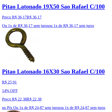
Pitao Latonado 19X50 Sao Rafael C/100
Preço R$ 36,17
R$
36
,
17
Ou 1x de R$ 36,17 sem juros
ou
1
x de
R$ 36,17
sem juros
Pitao Latonado 16X30 Sao Rafael C/100
R$ 25,91
14% OFF
Preço R$ 22,38
R$
22
,
38
no Pix
Ou 1x de R$ 24,87 sem juros
ou
1
x de
R$ 24,87
sem juros