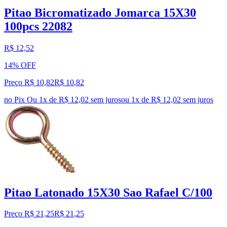
Pitao Bicromatizado Jomarca 15X30
100pcs 22082
R$ 12,52
14% OFF
Preço R$ 10,82
R$
10
,
82
no Pix
Ou 1x de R$ 12,02 sem juros
ou
1
x de
R$ 12,02
sem juros
Pitao Latonado 15X30 Sao Rafael C/100
Preço R$ 21,25
R$
21
,
25