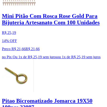
Mini Pitão Com Rosca Rose Gold Para
Bijuteria Artesanato Com 100 Unidades
R$ 25,19
14% OFF
Preço R$ 21,66
R$
21
,
66
no Pix
Ou 1x de R$ 25,19 sem juros
ou
1
x de
R$ 25,19
sem juros
Pitao Bicromatizado Jomarca 19X50