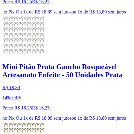
Preço R$ 16,25
R$
16
,
25
no Pix
Ou 1x de R$ 18,89 sem juros
ou
1
x de
R$ 18,89
sem juros
Mini Pitão Prata Gancho Rosqueável
Artesanato Enfeite - 50 Unidades Prata
R$ 18,89
14% OFF
Preço R$ 16,25
R$
16
,
25
no Pix
Ou 1x de R$ 18,89 sem juros
ou
1
x de
R$ 18,89
sem juros