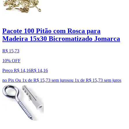
Pacote 100 Pitão com Rosca para
Madeira 15x30 Bicromatizado Jomarca
R$ 15,73
10% OFF
Preço R$ 14,16
R$
14
,
16
no Pix
Ou 1x de R$ 15,73 sem juros
ou
1
x de
R$ 15,73
sem juros