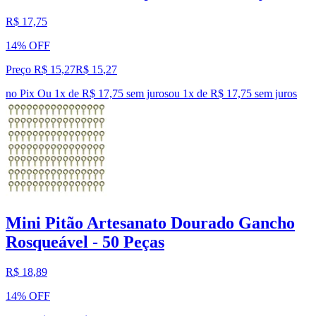
R$ 17,75
14% OFF
Preço R$ 15,27
R$
15
,
27
no Pix
Ou 1x de R$ 17,75 sem juros
ou
1
x de
R$ 17,75
sem juros
Mini Pitão Artesanato Dourado Gancho
Rosqueável - 50 Peças
R$ 18,89
14% OFF