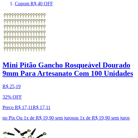
Cupom R$ 40 OFF
Mini Pitão Gancho Rosqueável Dourado
9mm Para Artesanato Com 100 Unidades
R$ 25,19
32% OFF
Preço R$ 17,11
R$
17
,
11
no Pix
Ou 1x de R$ 19,90 sem juros
ou
1
x de
R$ 19,90
sem juros