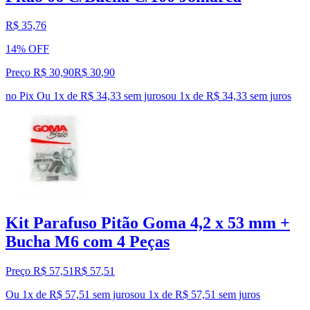
R$ 35,76
14% OFF
Preço R$ 30,90
R$
30
,
90
no Pix
Ou 1x de R$ 34,33 sem juros
ou
1
x de
R$ 34,33
sem juros
Kit Parafuso Pitão Goma 4,2 x 53 mm +
Bucha M6 com 4 Peças
Preço R$ 57,51
R$
57
,
51
Ou 1x de R$ 57,51 sem juros
ou
1
x de
R$ 57,51
sem juros