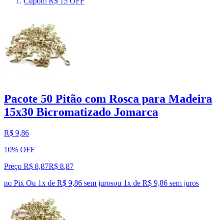
Cupom R$ 15 OFF
Pacote 50 Pitão com Rosca para Madeira
15x30 Bicromatizado Jomarca
R$ 9,86
10% OFF
Preço R$ 8,87
R$
8
,
87
no Pix
Ou 1x de R$ 9,86 sem juros
ou
1
x de
R$ 9,86
sem juros