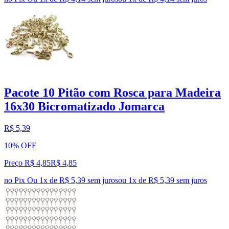
Pacote 10 Pitão com Rosca para Madeira
16x30 Bicromatizado Jomarca
R$ 5,39
10% OFF
Preço R$ 4,85
R$
4
,
85
no Pix
Ou 1x de R$ 5,39 sem juros
ou
1
x de
R$ 5,39
sem juros