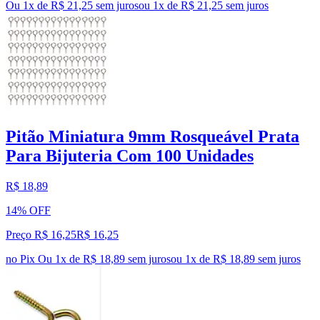
Ou 1x de R$ 21,25 sem juros
ou
1
x de
R$ 21,25
sem juros
Pitão Miniatura 9mm Rosqueável Prata
Para Bijuteria Com 100 Unidades
R$ 18,89
14% OFF
Preço R$ 16,25
R$
16
,
25
no Pix
Ou 1x de R$ 18,89 sem juros
ou
1
x de
R$ 18,89
sem juros