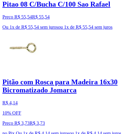
Pitao 08 C/Bucha C/100 Sao Rafael
Preço R$ 55,54
R$
55
,
54
Ou 1x de R$ 55,54 sem juros
ou
1
x de
R$ 55,54
sem juros
Pitão com Rosca para Madeira 16x30
Bicromatizado Jomarca
R$ 4,14
10% OFF
Preço R$ 3,73
R$
3
,
73
no Pix
Ou 1x de R$ 4,14 sem juros
ou
1
x de
R$ 4,14
sem juros